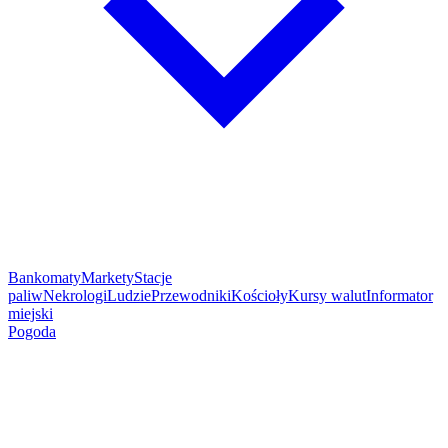
Bankomaty
Markety
Stacje
paliw
Nekrologi
Ludzie
Przewodniki
Kościoły
Kursy walut
Informator
miejski
Pogoda