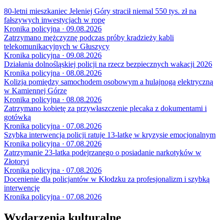
80-letni mieszkaniec Jeleniej Góry stracił niemal 550 tys. zł na
fałszywych inwestycjach w ropę
Kronika policyjna · 09.08.2026
Zatrzymano mężczyznę podczas próby kradzieży kabli
telekomunikacyjnych w Głuszycy
Kronika policyjna · 09.08.2026
Działania dolnośląskiej policji na rzecz bezpiecznych wakacji 2026
Kronika policyjna · 08.08.2026
Kolizja pomiędzy samochodem osobowym a hulajnogą elektryczną
w Kamiennej Górze
Kronika policyjna · 08.08.2026
Zatrzymano kobietę za przywłaszczenie plecaka z dokumentami i
gotówką
Kronika policyjna · 07.08.2026
Szybka interwencja policji ratuje 13-latkę w kryzysie emocjonalnym
Kronika policyjna · 07.08.2026
Zatrzymanie 23-latka podejrzanego o posiadanie narkotyków w
Złotoryi
Kronika policyjna · 07.08.2026
Docenienie dla policjantów w Kłodzku za profesjonalizm i szybką
interwencję
Kronika policyjna · 07.08.2026
Wydarzenia kulturalne