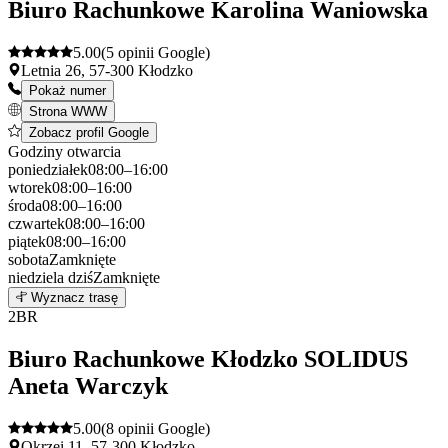
Biuro Rachunkowe Karolina Waniowska
5.00
(5 opinii Google)
Letnia 26, 57-300 Kłodzko
Pokaż numer
Strona WWW
Zobacz profil Google
Godziny otwarcia
poniedziałek
08:00–16:00
wtorek
08:00–16:00
środa
08:00–16:00
czwartek
08:00–16:00
piątek
08:00–16:00
sobota
Zamknięte
niedziela
dziś
Zamknięte
Leaflet
|
©
OpenStreetMap
1
Wyznacz trasę
+
2
BR
−
Biuro Rachunkowe Kłodzko SOLIDUS
Aneta Warczyk
5.00
(8 opinii Google)
Okrzei 11, 57-300 Kłodzko