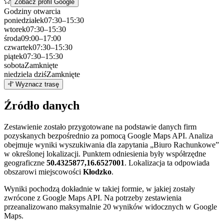
Zobacz profil Google
Godziny otwarcia
poniedziałek
07:30–15:30
wtorek
07:30–15:30
środa
09:00–17:00
czwartek
07:30–15:30
piątek
07:30–15:30
sobota
Zamknięte
niedziela
dziś
Zamknięte
Leaflet
|
©
OpenStreetMap
7
Wyznacz trasę
+
Źródło danych
−
Zestawienie zostało przygotowane na podstawie danych firm
pozyskanych bezpośrednio za pomocą Google Maps API. Analiza
obejmuje wyniki wyszukiwania dla zapytania „Biuro Rachunkowe”
w określonej lokalizacji. Punktem odniesienia były współrzędne
geograficzne
50.4325877,16.6527001
. Lokalizacja ta odpowiada
obszarowi miejscowości
Kłodzko
.
Wyniki pochodzą dokładnie w takiej formie, w jakiej zostały
zwrócone z Google Maps API. Na potrzeby zestawienia
przeanalizowano maksymalnie 20 wyników widocznych w Google
Maps.