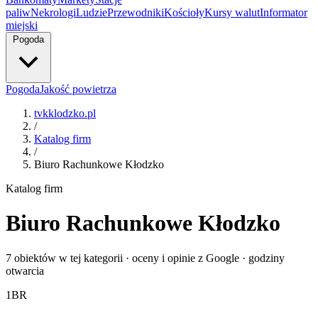
paliw
Nekrologi
Ludzie
Przewodniki
Kościoły
Kursy walut
Informator
miejski
Pogoda
Pogoda
Jakość powietrza
tvkklodzko.pl
/
Katalog firm
/
Biuro Rachunkowe Kłodzko
Katalog firm
Biuro Rachunkowe Kłodzko
7 obiektów w tej kategorii · oceny i opinie z Google · godziny
otwarcia
1
BR