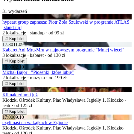
31 wydarzeń
19:00
07.09
hypeart.group zaprasza: Piotr Zola Szulowski w programie ATLAS
[stand-up]
2 lokalizacje · standup · od 99 zł
Kup bilet
17:30
11.09
Kabaret Ani Mru-Mru w najnowszym programie "Mniej więcej"
3 lokalizacje · kabaret · od 130 zł
Kup bilet
19:00
02.10
Michał Bajor - "Piosenki, które lubię"
2 lokalizacje · muzyka · od 199 zł
Kup bilet
16:00
04.10
Klimakterium i już
Kłodzki Ośrodek Kultury, Plac Władysława Jagiełły 1, Kłodzko ·
teatr · od 125 zł
Kup bilet
17:00
09.10
czyli nasi na wakajkach w Egipcie
Kłodzki Ośrodek Kultury, Plac Władysława Jagiełły 1, Kłodzko ·
teatr · od 120 zł