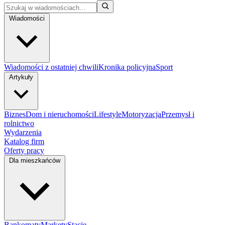
Wiadomości
Wiadomości z ostatniej chwili
Kronika policyjna
Sport
Artykuły
Biznes
Dom i nieruchomości
Lifestyle
Motoryzacja
Przemysł i
rolnictwo
Wydarzenia
Katalog firm
Oferty pracy
Dla mieszkańców
Bankomaty
Markety
Stacje