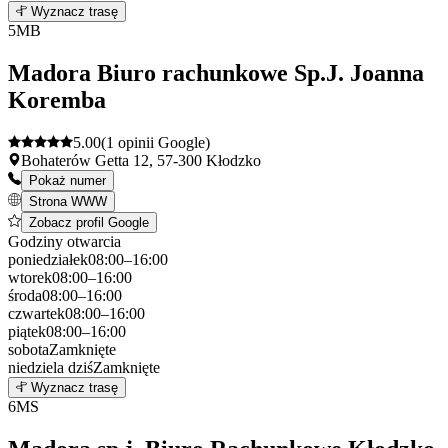
Wyznacz trasę
+
5
MB
−
Madora Biuro rachunkowe Sp.J. Joanna
Koremba
5.00
(1 opinii Google)
Bohaterów Getta 12, 57-300 Kłodzko
Pokaż numer
Strona WWW
Zobacz profil Google
Godziny otwarcia
poniedziałek
08:00–16:00
wtorek
08:00–16:00
środa
08:00–16:00
czwartek
08:00–16:00
piątek
08:00–16:00
sobota
Zamknięte
niedziela
dziś
Zamknięte
Leaflet
|
©
OpenStreetMap
5
Wyznacz trasę
+
6
MS
−