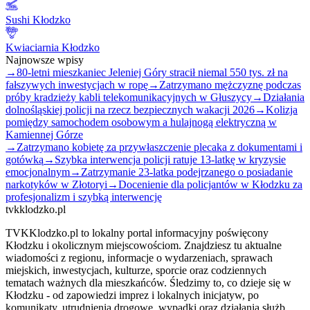
Sushi Kłodzko
Kwiaciarnia Kłodzko
Najnowsze wpisy
→
80-letni mieszkaniec Jeleniej Góry stracił niemal 550 tys. zł na
fałszywych inwestycjach w ropę
→
Zatrzymano mężczyznę podczas
próby kradzieży kabli telekomunikacyjnych w Głuszycy
→
Działania
dolnośląskiej policji na rzecz bezpiecznych wakacji 2026
→
Kolizja
pomiędzy samochodem osobowym a hulajnogą elektryczną w
Kamiennej Górze
→
Zatrzymano kobietę za przywłaszczenie plecaka z dokumentami i
gotówką
→
Szybka interwencja policji ratuje 13-latkę w kryzysie
emocjonalnym
→
Zatrzymanie 23-latka podejrzanego o posiadanie
narkotyków w Złotoryi
→
Docenienie dla policjantów w Kłodzku za
profesjonalizm i szybką interwencję
tvkklodzko.pl
TVKKlodzko.pl to lokalny portal informacyjny poświęcony
Kłodzku i okolicznym miejscowościom. Znajdziesz tu aktualne
wiadomości z regionu, informacje o wydarzeniach, sprawach
miejskich, inwestycjach, kulturze, sporcie oraz codziennych
tematach ważnych dla mieszkańców. Śledzimy to, co dzieje się w
Kłodzku - od zapowiedzi imprez i lokalnych inicjatyw, po
komunikaty, utrudnienia drogowe, wypadki oraz działania służb.