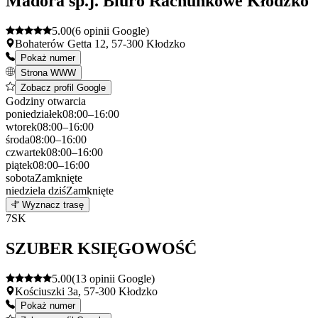
Madora sp.j. Biuro Rachunkowe Kłodzko
5.00
(6 opinii Google)
Bohaterów Getta 12, 57-300 Kłodzko
Pokaż numer
Strona WWW
Zobacz profil Google
Godziny otwarcia
poniedziałek
08:00–16:00
wtorek
08:00–16:00
środa
08:00–16:00
czwartek
08:00–16:00
piątek
08:00–16:00
sobota
Zamknięte
niedziela
dziś
Zamknięte
Leaflet
|
©
OpenStreetMap
6
Wyznacz trasę
+
7
SK
−
SZUBER KSIĘGOWOŚĆ
5.00
(13 opinii Google)
Kościuszki 3a, 57-300 Kłodzko
Pokaż numer