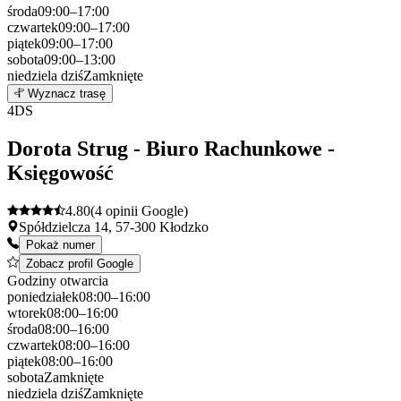
środa
09:00–17:00
czwartek
09:00–17:00
piątek
09:00–17:00
sobota
09:00–13:00
niedziela
dziś
Zamknięte
Leaflet
|
©
OpenStreetMap
3
Wyznacz trasę
+
4
DS
−
Dorota Strug - Biuro Rachunkowe -
Księgowość
4.80
(4 opinii Google)
Spółdzielcza 14, 57-300 Kłodzko
Pokaż numer
Zobacz profil Google
Godziny otwarcia
poniedziałek
08:00–16:00
wtorek
08:00–16:00
środa
08:00–16:00
czwartek
08:00–16:00
piątek
08:00–16:00
sobota
Zamknięte
niedziela
dziś
Zamknięte
Leaflet
|
©
OpenStreetMap
4