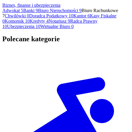
Biznes, finanse i ubezpieczenia
Adwokat
5
Banki
9
Biuro Nieruchomości
9
Biuro Rachunkowe
7
Chwilówki
0
Doradca Podatkowy
10
Kantor
6
Kasy Fiskalne
0
Komornik
10
Kredyty
4
Notariusz
9
Radca Prawny
10
Ubezpieczenia
10
Wirtualne Biuro
0
Polecane kategorie