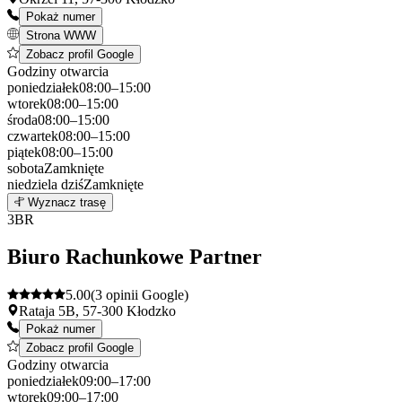
Pokaż numer
Strona WWW
Zobacz profil Google
Godziny otwarcia
poniedziałek
08:00–15:00
wtorek
08:00–15:00
środa
08:00–15:00
czwartek
08:00–15:00
piątek
08:00–15:00
sobota
Zamknięte
niedziela
dziś
Zamknięte
Leaflet
|
©
OpenStreetMap
2
Wyznacz trasę
+
3
BR
−
Biuro Rachunkowe Partner
5.00
(3 opinii Google)
Rataja 5B, 57-300 Kłodzko
Pokaż numer
Zobacz profil Google
Godziny otwarcia
poniedziałek
09:00–17:00
wtorek
09:00–17:00