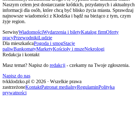
Naszym celem jest dostarczanie krótkich, przydatnych i aktualnych
informacji dla osób, które chcą być blisko życia miasta. Sprawdzaj
najnowsze wiadomości z Kłodzka i bądź na bieżąco z tym, czym
żyje region.
Serwisy
Wiadomości
Wydarzenia i bilety
Katalog firm
Oferty
pracy
Przewodniki
Ludzie
Dla mieszkańca
Pogoda i smog
Stacje
paliw
Bankomaty
Markety
Kościoły i msze
Nekrologi
Redakcja i kontakt
Masz temat? Napisz do
redakcji
- czekamy na Twoje zgłoszenia.
Napisz do nas
tvkklodzko.pl © 2026 · Wszelkie prawa
zastrzeżone
Kontakt
Patronat medialny
Regulamin
Polityka
prywatności