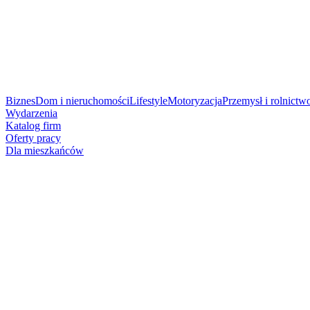
Biznes
Dom i nieruchomości
Lifestyle
Motoryzacja
Przemysł i rolnictw
Wydarzenia
Katalog firm
Oferty pracy
Dla mieszkańców