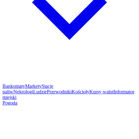
Bankomaty
Markety
Stacje
paliw
Nekrologi
Ludzie
Przewodniki
Kościoły
Kursy walut
Informator
miejski
Pogoda