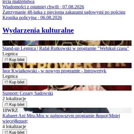
lecia małżeństwa
Wiadomości z ostatniej chwili · 07.08.2026
Zatrzymanie 48-latka z pięcioma zakazami sądowymi po pościgu
Kronika policyjna · 06.08.2026
Wydarzenia kulturalne
20
LIS
Stand-up Legnica | Rafał Rutkowski w programie "Wehikuł czasu"
Legnica
Kup bilet
04
WRZ
Igor Kwiatkowski - w nowym programie - Introwertyk
Legnica
Kup bilet
10
PAŹ
Support: Cezary Sadowski
2 lokalizacje
Kup bilet
10
WRZ
Kabaret Ani Mru-Mru w najnowszym programie &quot;Mniej
więcej&quot;
4 lokalizacje
Kup bilet