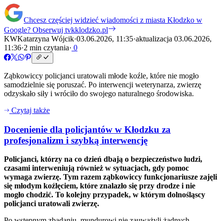
Chcesz częściej widzieć wiadomości z miasta Kłodzko w
Google?
Obserwuj tvkklodzko.pl
KW
Katarzyna Wójcik
·
03.06.2026, 11:35
·
aktualizacja 03.06.2026,
11:36
·
2 min czytania
·
0
Ząbkowiccy policjanci uratowali młode koźle, które nie mogło
samodzielnie się poruszać. Po interwencji weterynarza, zwierzę
odzyskało siły i wróciło do swojego naturalnego środowiska.
Czytaj także
Docenienie dla policjantów w Kłodzku za
profesjonalizm i szybką interwencję
Policjanci, którzy na co dzień dbają o bezpieczeństwo ludzi,
czasami interweniują również w sytuacjach, gdy pomoc
wymaga zwierzę. Tym razem ząbkowiccy funkcjonariusze zajęli
się młodym koźlęciem, które znalazło się przy drodze i nie
mogło chodzić. To kolejny przypadek, w którym dolnośląscy
policjanci uratowali zwierzę.
Po wstępnym zbadaniu, mundurowi nie zauważyli żadnych