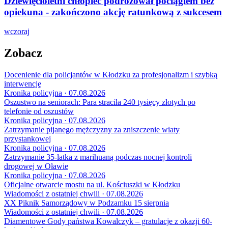
Dziewięcioletni chłopiec podróżował pociągiem bez
opiekuna - zakończono akcję ratunkową z sukcesem
wczoraj
Zobacz
Docenienie dla policjantów w Kłodzku za profesjonalizm i szybką
interwencję
Kronika policyjna · 07.08.2026
Oszustwo na seniorach: Para straciła 240 tysięcy złotych po
telefonie od oszustów
Kronika policyjna · 07.08.2026
Zatrzymanie pijanego mężczyzny za zniszczenie wiaty
przystankowej
Kronika policyjna · 07.08.2026
Zatrzymanie 35-latka z marihuaną podczas nocnej kontroli
drogowej w Oławie
Kronika policyjna · 07.08.2026
Oficjalne otwarcie mostu na ul. Kościuszki w Kłodzku
Wiadomości z ostatniej chwili · 07.08.2026
XX Piknik Samorządowy w Podzamku 15 sierpnia
Wiadomości z ostatniej chwili · 07.08.2026
Diamentowe Gody państwa Kowalczyk – gratulacje z okazji 60-