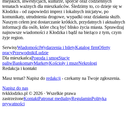
miejskich, inwestycjach, kulturze, sporcie oraz codziennych
tematach ważnych dla mieszkańców. Śledzimy to, co dzieje się w
Kłodzku - od zapowiedzi imprez i lokalnych inicjatyw, po
komunikaty, utrudnienia drogowe, wypadki oraz działania służb.
Naszym celem jest dostarczanie krótkich, przydatnych i aktualnych
informacji dla osób, które chcą być blisko życia miasta. Sprawdzaj
najnowsze wiadomości z Kłodzka i bądź na bieżąco z tym, czym
żyje region.
Serwisy
Wiadomości
Wydarzenia i bilety
Katalog firm
Oferty
pracy
Przewodniki
Ludzie
Dla mieszkańca
Pogoda i smog
Stacje
paliw
Bankomaty
Markety
Kościoły i msze
Nekrologi
Redakcja i kontakt
Masz temat? Napisz do
redakcji
- czekamy na Twoje zgłoszenia.
Napisz do nas
tvkklodzko.pl © 2026 · Wszelkie prawa
zastrzeżone
Kontakt
Patronat medialny
Regulamin
Polityka
prywatności