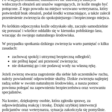
widocznych obrażeń ani urazów sugerujących, że koźle mogło być
potrącone. Z tego powodu na miejsce wezwano weterynarza, który
potwierdził brak obrażeń, podał środki wzmacniające, a także zalecił
przeniesienie zwierzęcia do spokojniejszego i bezpiecznego miejsca.
Po krótkim odpoczynku koźle odzyskało siły, zaczęło samodzielnie
się poruszać i wkrótce oddaliło się w kierunku pobliskiego lasu,
wracając do swojego naturalnego środowiska.
W przypadku spotkania dzikiego zwierzęcia warto pamiętać o kilku
zasadach:
zachowaj spokój i utrzymuj bezpieczną odległość;
nie próbuj łapać ani przenosić zwierzęcia;
nie dokarmiaj go i nie podawaj wody na własną rękę.
Jeżeli zwierzę stwarza zagrożenie dla siebie lub uczestników ruchu,
należy powiadomić odpowiednie służby. Dzikie zwierzęta najlepiej
radzą sobie w swoim naturalnym środowisku, a nasza pomoc
powinna polegać na zapewnieniu bezpieczeństwa oraz wezwaniu
specjalistów.
Na koniec, dziękujemy osobie, która zgłosiła sprawę, za
odpowiedzialną reakcję i troskę. Dzięki szybkiej interwencji
policjantów oraz weterynarza, sytuacja zakończyła się pomyślnie.