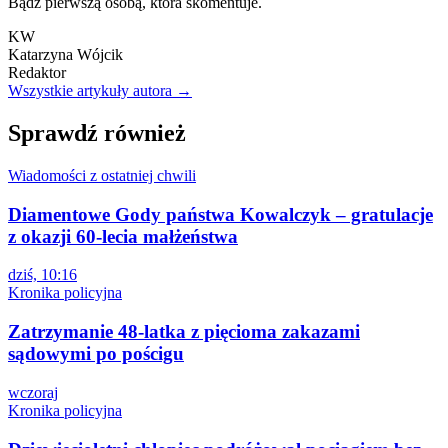
Bądź pierwszą osobą, która skomentuje.
KW
Katarzyna Wójcik
Redaktor
Wszystkie artykuły autora →
Sprawdź również
Wiadomości z ostatniej chwili
Diamentowe Gody państwa Kowalczyk – gratulacje
z okazji 60-lecia małżeństwa
dziś, 10:16
Kronika policyjna
Zatrzymanie 48-latka z pięcioma zakazami
sądowymi po pościgu
wczoraj
Kronika policyjna