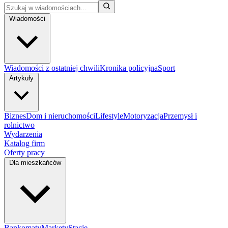
Wiadomości
Wiadomości z ostatniej chwili
Kronika policyjna
Sport
Artykuły
Biznes
Dom i nieruchomości
Lifestyle
Motoryzacja
Przemysł i
rolnictwo
Wydarzenia
Katalog firm
Oferty pracy
Dla mieszkańców
Bankomaty
Markety
Stacje