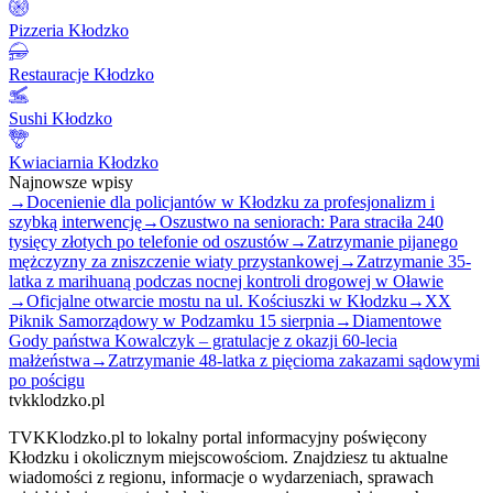
Pizzeria Kłodzko
Restauracje Kłodzko
Sushi Kłodzko
Kwiaciarnia Kłodzko
Najnowsze wpisy
→
Docenienie dla policjantów w Kłodzku za profesjonalizm i
szybką interwencję
→
Oszustwo na seniorach: Para straciła 240
tysięcy złotych po telefonie od oszustów
→
Zatrzymanie pijanego
mężczyzny za zniszczenie wiaty przystankowej
→
Zatrzymanie 35-
latka z marihuaną podczas nocnej kontroli drogowej w Oławie
→
Oficjalne otwarcie mostu na ul. Kościuszki w Kłodzku
→
XX
Piknik Samorządowy w Podzamku 15 sierpnia
→
Diamentowe
Gody państwa Kowalczyk – gratulacje z okazji 60-lecia
małżeństwa
→
Zatrzymanie 48-latka z pięcioma zakazami sądowymi
po pościgu
tvkklodzko.pl
TVKKlodzko.pl to lokalny portal informacyjny poświęcony
Kłodzku i okolicznym miejscowościom. Znajdziesz tu aktualne
wiadomości z regionu, informacje o wydarzeniach, sprawach