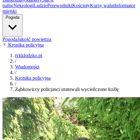
paliw
Nekrologi
Ludzie
Przewodniki
Kościoły
Kursy walut
Informator
miejski
Pogoda
Pogoda
Jakość powietrza
Kronika policyjna
tvkklodzko.pl
/
Wiadomości
/
Kronika policyjna
/
Ząbkowiccy policjanci uratowali wycieńczone koźlę