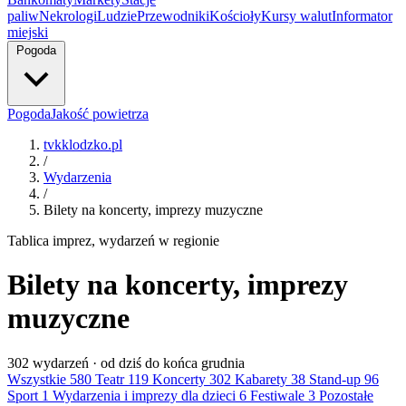
paliw
Nekrologi
Ludzie
Przewodniki
Kościoły
Kursy walut
Informator
miejski
Pogoda
Pogoda
Jakość powietrza
tvkklodzko.pl
/
Wydarzenia
/
Bilety na koncerty, imprezy muzyczne
Tablica imprez, wydarzeń w regionie
Bilety na koncerty, imprezy
muzyczne
302
wydarzeń · od dziś do końca grudnia
Wszystkie
580
Teatr
119
Koncerty
302
Kabarety
38
Stand-up
96
Sport
1
Wydarzenia i imprezy dla dzieci
6
Festiwale
3
Pozostałe