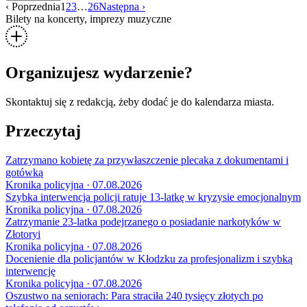
‹ Poprzednia
1
2
3
…
26
Następna ›
Bilety na koncerty, imprezy muzyczne
Organizujesz wydarzenie?
Skontaktuj się z redakcją, żeby dodać je do kalendarza miasta.
Przeczytaj
Zatrzymano kobietę za przywłaszczenie plecaka z dokumentami i
gotówką
Kronika policyjna · 07.08.2026
Szybka interwencja policji ratuje 13-latkę w kryzysie emocjonalnym
Kronika policyjna · 07.08.2026
Zatrzymanie 23-latka podejrzanego o posiadanie narkotyków w
Złotoryi
Kronika policyjna · 07.08.2026
Docenienie dla policjantów w Kłodzku za profesjonalizm i szybką
interwencję
Kronika policyjna · 07.08.2026
Oszustwo na seniorach: Para straciła 240 tysięcy złotych po