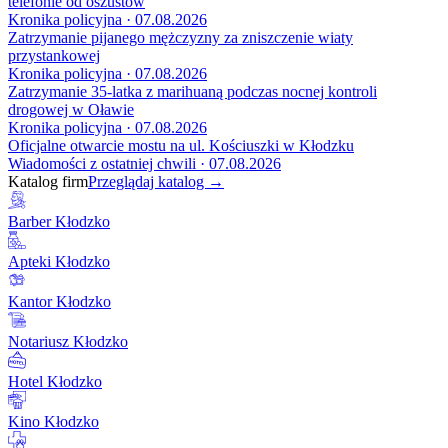
telefonie od oszustów
Kronika policyjna · 07.08.2026
Zatrzymanie pijanego mężczyzny za zniszczenie wiaty
przystankowej
Kronika policyjna · 07.08.2026
Zatrzymanie 35-latka z marihuaną podczas nocnej kontroli
drogowej w Oławie
Kronika policyjna · 07.08.2026
Oficjalne otwarcie mostu na ul. Kościuszki w Kłodzku
Wiadomości z ostatniej chwili · 07.08.2026
Katalog firm
Przeglądaj katalog →
Barber Kłodzko
Apteki Kłodzko
Kantor Kłodzko
Notariusz Kłodzko
Hotel Kłodzko
Kino Kłodzko