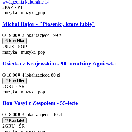
wydarzenia kulturalne
14
2
PAŹ · PT
muzyka · muzyka_pop
Michał Bajor - "Piosenki, które lubię"
19:00
2 lokalizacje
od 199 zł
Kup bilet
28
LIS · SOB
muzyka · muzyka_pop
Osiecka z Krajewskim - 90. urodziny Agnieszki
18:00
4 lokalizacje
od 80 zł
Kup bilet
2
GRU · ŚR
muzyka · muzyka_pop
Don Vasyl z Zespołem - 55-lecie
18:00
3 lokalizacje
od 110 zł
Kup bilet
2
GRU · ŚR
muzyka · muzyka_pop