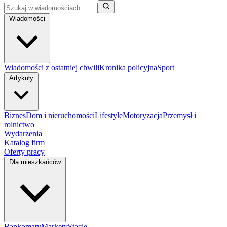
Wiadomości
Wiadomości z ostatniej chwili
Kronika policyjna
Sport
Artykuły
Biznes
Dom i nieruchomości
Lifestyle
Motoryzacja
Przemysł i
rolnictwo
Wydarzenia
Katalog firm
Oferty pracy
Dla mieszkańców
Bankomaty
Markety
Stacje