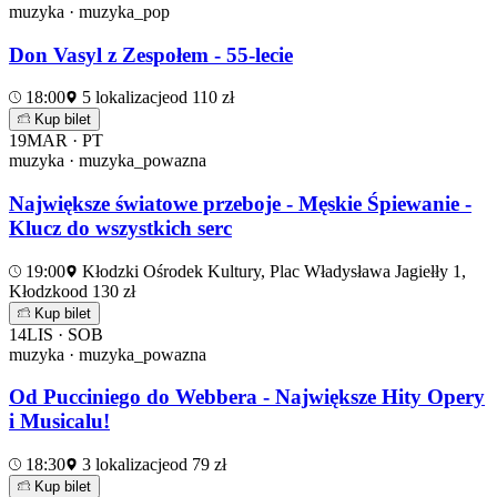
muzyka · muzyka_pop
Don Vasyl z Zespołem - 55-lecie
18:00
5 lokalizacje
od 110 zł
Kup bilet
19
MAR · PT
muzyka · muzyka_powazna
Największe światowe przeboje - Męskie Śpiewanie -
Klucz do wszystkich serc
19:00
Kłodzki Ośrodek Kultury, Plac Władysława Jagiełły 1,
Kłodzko
od 130 zł
Kup bilet
14
LIS · SOB
muzyka · muzyka_powazna
Od Pucciniego do Webbera - Największe Hity Opery
i Musicalu!
18:30
3 lokalizacje
od 79 zł
Kup bilet