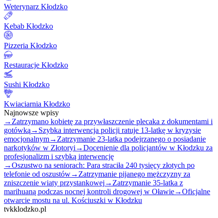
Weterynarz Kłodzko
Kebab Kłodzko
Pizzeria Kłodzko
Restauracje Kłodzko
Sushi Kłodzko
Kwiaciarnia Kłodzko
Najnowsze wpisy
→
Zatrzymano kobietę za przywłaszczenie plecaka z dokumentami i
gotówką
→
Szybka interwencja policji ratuje 13-latkę w kryzysie
emocjonalnym
→
Zatrzymanie 23-latka podejrzanego o posiadanie
narkotyków w Złotoryi
→
Docenienie dla policjantów w Kłodzku za
profesjonalizm i szybką interwencję
→
Oszustwo na seniorach: Para straciła 240 tysięcy złotych po
telefonie od oszustów
→
Zatrzymanie pijanego mężczyzny za
zniszczenie wiaty przystankowej
→
Zatrzymanie 35-latka z
marihuaną podczas nocnej kontroli drogowej w Oławie
→
Oficjalne
otwarcie mostu na ul. Kościuszki w Kłodzku
tvkklodzko.pl