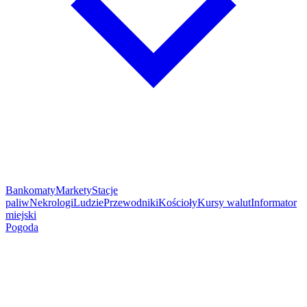
Bankomaty
Markety
Stacje
paliw
Nekrologi
Ludzie
Przewodniki
Kościoły
Kursy walut
Informator
miejski
Pogoda