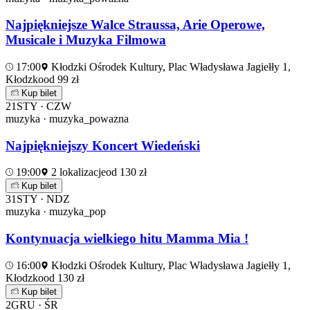
Najpiękniejsze Walce Straussa, Arie Operowe,
Musicale i Muzyka Filmowa
17:00
Kłodzki Ośrodek Kultury, Plac Władysława Jagiełły 1,
Kłodzko
od 99 zł
Kup bilet
21
STY · CZW
muzyka · muzyka_powazna
Najpiękniejszy Koncert Wiedeński
19:00
2 lokalizacje
od 130 zł
Kup bilet
31
STY · NDZ
muzyka · muzyka_pop
Kontynuacja wielkiego hitu Mamma Mia !
16:00
Kłodzki Ośrodek Kultury, Plac Władysława Jagiełły 1,
Kłodzko
od 130 zł
Kup bilet
2
GRU · ŚR