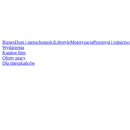
Biznes
Dom i nieruchomości
Lifestyle
Motoryzacja
Przemysł i rolnictw
Wydarzenia
Katalog firm
Oferty pracy
Dla mieszkańców