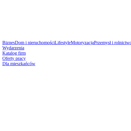
Biznes
Dom i nieruchomości
Lifestyle
Motoryzacja
Przemysł i rolnictw
Wydarzenia
Katalog firm
Oferty pracy
Dla mieszkańców