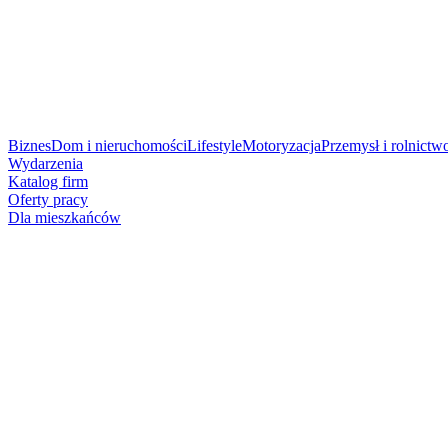
Biznes
Dom i nieruchomości
Lifestyle
Motoryzacja
Przemysł i rolnictw
Wydarzenia
Katalog firm
Oferty pracy
Dla mieszkańców