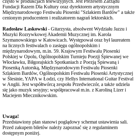
często w produkcjach telewizyjnych. Jest Prezesem Zarządu
Fundacji Razem Dla Kultury oraz dyrektorem artystycznym
Międzynarodowego Festiwalu Piosenki "Szlakiem Bardów" a także
cenionym producentem i realizatorem nagrań lektorskich.
Radosław Laskowski
- Gitarzysta, absolwent Wydziału Jazzu i
Muzyki Rozrywkowej Akademii Muzycznej im. Karola
Szymanowskiego w Katowicach. Występował oraz był laureatem
na licznych festiwalach o zasięgu ogólnopolskim i
międzynarodowym, m.in. 59. Krajowym Festiwalu Piosenki
Polskiej w Opolu, Ogólnopolskim Turnieju Poezji Śpiewanej we
Włocławku, Biłgorajskich Spotkaniach z Poezją Śpiewaną i
Piosenką Autorską, Międzynarodowym Festiwalu Piosenki
Szlakiem Bardów, Ogólnopolskim Festiwalu Piosenki Artystycznej
w Ślesinie, YAPA w Łodzi, czy Hellys International Guitar Festival
w Anglii. Jest współtwórcą zespołu Przedwieczór, a także udziela
się jako muzyk sesyjny; współpracował m.in. z Karoliną Lizer i
Maciejem Miecznikowskim.
Uwaga!
Przedstawiony plan stanowi poglądowy schemat ustawienia sali.
Przed zakupem biletów należy zapoznać się z regulaminem
dostępnym poniżej.