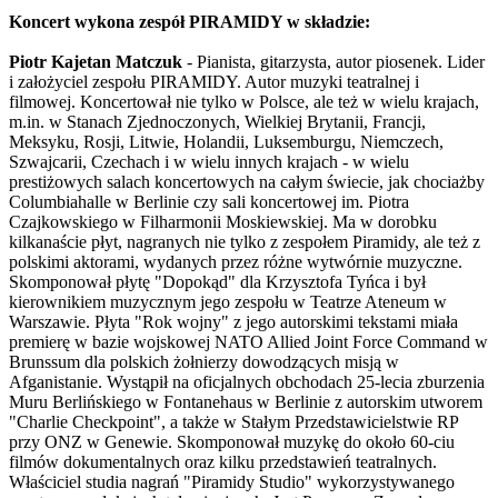
Koncert wykona zespół PIRAMIDY w składzie:
Piotr Kajetan Matczuk
- Pianista, gitarzysta, autor piosenek. Lider
i założyciel zespołu PIRAMIDY. Autor muzyki teatralnej i
filmowej. Koncertował nie tylko w Polsce, ale też w wielu krajach,
m.in. w Stanach Zjednoczonych, Wielkiej Brytanii, Francji,
Meksyku, Rosji, Litwie, Holandii, Luksemburgu, Niemczech,
Szwajcarii, Czechach i w wielu innych krajach - w wielu
prestiżowych salach koncertowych na całym świecie, jak chociażby
Columbiahalle w Berlinie czy sali koncertowej im. Piotra
Czajkowskiego w Filharmonii Moskiewskiej. Ma w dorobku
kilkanaście płyt, nagranych nie tylko z zespołem Piramidy, ale też z
polskimi aktorami, wydanych przez różne wytwórnie muzyczne.
Skomponował płytę "Dopokąd" dla Krzysztofa Tyńca i był
kierownikiem muzycznym jego zespołu w Teatrze Ateneum w
Warszawie. Płyta "Rok wojny" z jego autorskimi tekstami miała
premierę w bazie wojskowej NATO Allied Joint Force Command w
Brunssum dla polskich żołnierzy dowodzących misją w
Afganistanie. Wystąpił na oficjalnych obchodach 25-lecia zburzenia
Muru Berlińskiego w Fontanehaus w Berlinie z autorskim utworem
"Charlie Checkpoint", a także w Stałym Przedstawicielstwie RP
przy ONZ w Genewie. Skomponował muzykę do około 60-ciu
filmów dokumentalnych oraz kilku przedstawień teatralnych.
Właściciel studia nagrań "Piramidy Studio" wykorzystywanego