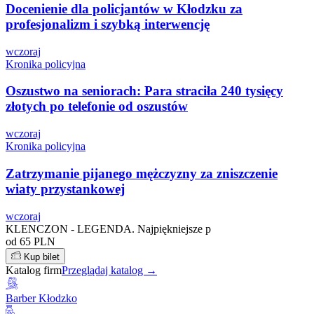
Docenienie dla policjantów w Kłodzku za
profesjonalizm i szybką interwencję
wczoraj
Kronika policyjna
Oszustwo na seniorach: Para straciła 240 tysięcy
złotych po telefonie od oszustów
wczoraj
Kronika policyjna
Zatrzymanie pijanego mężczyzny za zniszczenie
wiaty przystankowej
wczoraj
KLENCZON - LEGENDA. Najpiękniejsze p
od 65 PLN
Kup bilet
Katalog firm
Przeglądaj katalog →
Barber Kłodzko