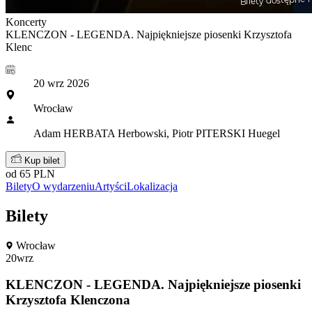
Koncerty
KLENCZON - LEGENDA. Najpiękniejsze piosenki Krzysztofa
Klenc
20 wrz 2026
Wrocław
Adam HERBATA Herbowski, Piotr PITERSKI Huegel
Kup bilet
od 65 PLN
Bilety
O wydarzeniu
Artyści
Lokalizacja
Bilety
Wrocław
20
wrz
KLENCZON - LEGENDA. Najpiękniejsze piosenki
Krzysztofa Klenczona