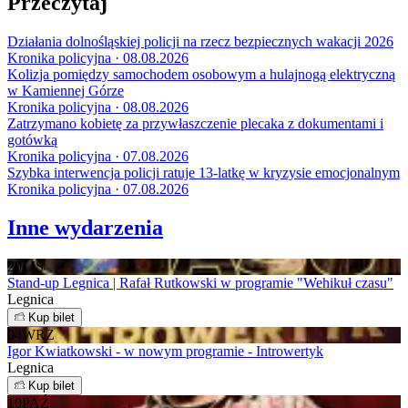
Przeczytaj
Działania dolnośląskiej policji na rzecz bezpiecznych wakacji 2026
Kronika policyjna · 08.08.2026
Kolizja pomiędzy samochodem osobowym a hulajnogą elektryczną
w Kamiennej Górze
Kronika policyjna · 08.08.2026
Zatrzymano kobietę za przywłaszczenie plecaka z dokumentami i
gotówką
Kronika policyjna · 07.08.2026
Szybka interwencja policji ratuje 13-latkę w kryzysie emocjonalnym
Kronika policyjna · 07.08.2026
Inne wydarzenia
20
LIS
Stand-up Legnica | Rafał Rutkowski w programie "Wehikuł czasu"
Legnica
Kup bilet
04
WRZ
Igor Kwiatkowski - w nowym programie - Introwertyk
Legnica
Kup bilet
10
PAŹ