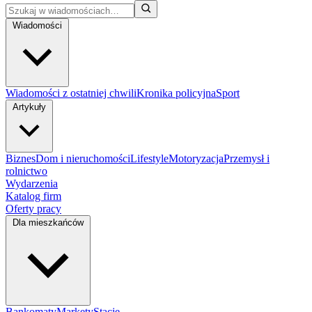
Wiadomości
Wiadomości z ostatniej chwili
Kronika policyjna
Sport
Artykuły
Biznes
Dom i nieruchomości
Lifestyle
Motoryzacja
Przemysł i
rolnictwo
Wydarzenia
Katalog firm
Oferty pracy
Dla mieszkańców
Bankomaty
Markety
Stacje