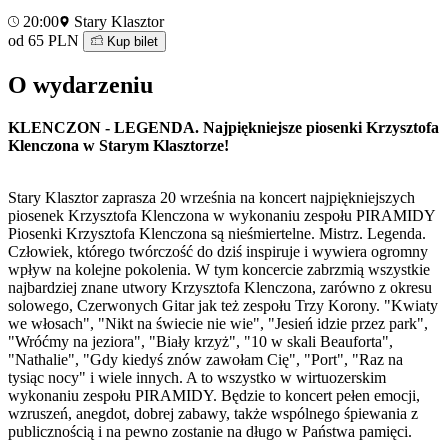
20:00
Stary Klasztor
od 65 PLN
Kup bilet
O wydarzeniu
KLENCZON - LEGENDA. Najpiękniejsze piosenki Krzysztofa
Klenczona w Starym Klasztorze!
Stary Klasztor zaprasza 20 września na koncert najpiękniejszych
piosenek Krzysztofa Klenczona w wykonaniu zespołu PIRAMIDY
Piosenki Krzysztofa Klenczona są nieśmiertelne. Mistrz. Legenda.
Człowiek, którego twórczość do dziś inspiruje i wywiera ogromny
wpływ na kolejne pokolenia. W tym koncercie zabrzmią wszystkie
najbardziej znane utwory Krzysztofa Klenczona, zarówno z okresu
solowego, Czerwonych Gitar jak też zespołu Trzy Korony. "Kwiaty
we włosach", "Nikt na świecie nie wie", "Jesień idzie przez park",
"Wróćmy na jeziora", "Biały krzyż", "10 w skali Beauforta",
"Nathalie", "Gdy kiedyś znów zawołam Cię", "Port", "Raz na
tysiąc nocy" i wiele innych. A to wszystko w wirtuozerskim
wykonaniu zespołu PIRAMIDY. Będzie to koncert pełen emocji,
wzruszeń, anegdot, dobrej zabawy, także wspólnego śpiewania z
publicznością i na pewno zostanie na długo w Państwa pamięci.