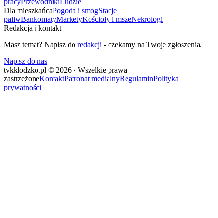
pracy
Przewodniki
Ludzie
Dla mieszkańca
Pogoda i smog
Stacje
paliw
Bankomaty
Markety
Kościoły i msze
Nekrologi
Redakcja i kontakt
Masz temat? Napisz do
redakcji
- czekamy na Twoje zgłoszenia.
Napisz do nas
tvkklodzko.pl © 2026 · Wszelkie prawa
zastrzeżone
Kontakt
Patronat medialny
Regulamin
Polityka
prywatności