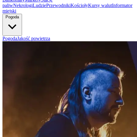
paliw
Nekrologi
Ludzie
Przewodniki
Kościoły
Kursy walut
Informator
miejski
Pogoda
Pogoda
Jakość powietrza