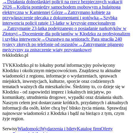
→
Działania dolnośląskiej policji na rzecz bezpiecznych wakacji
2026
→
Kolizja pomiędzy samochodem osobowym a hulajnogą
elektryczną w Kamiennej Górze
→
Zatrzymano kobietę za
przywłaszczenie plecaka z dokumentami i gotówką
→
Szybka
interwencja policji ratuje 13-latkę w kryzysie emocjonalnym
→
Zatrzymanie 23-latka podejrzanego o posiadanie narkotyków w
Złotoryi
→
Docenienie dla policjantów w Kłodzku za profesjonalizm
i szybką interwencję
→
Oszustwo na seniorach: Para straciła 240
tysięcy złotych po telefonie od oszustów
→
Zatrzymanie pijanego
mężczyzny za zniszczenie wiaty przystankowej
tvkklodzko.pl
TVKKlodzko.pl to lokalny portal informacyjny poświęcony
Kłodzku i okolicznym miejscowościom. Znajdziesz tu aktualne
wiadomości z regionu, informacje o wydarzeniach, sprawach
miejskich, inwestycjach, kulturze, sporcie oraz codziennych
tematach ważnych dla mieszkańców. Śledzimy to, co dzieje się w
Kłodzku - od zapowiedzi imprez i lokalnych inicjatyw, po
komunikaty, utrudnienia drogowe, wypadki oraz działania służb.
Naszym celem jest dostarczanie krótkich, przydatnych i aktualnych
informacji dla osób, które chcą być blisko życia miasta. Sprawdzaj
najnowsze wiadomości z Kłodzka i bądź na bieżąco z tym, czym
żyje region.
Serwisy
Wiadomości
Wydarzenia i bilety
Katalog firm
Oferty