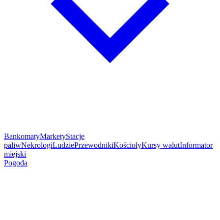
Bankomaty
Markety
Stacje
paliw
Nekrologi
Ludzie
Przewodniki
Kościoły
Kursy walut
Informator
miejski
Pogoda