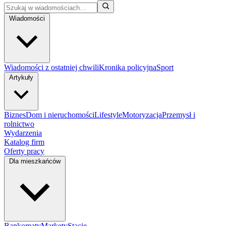
Wiadomości
Wiadomości z ostatniej chwili
Kronika policyjna
Sport
Artykuły
Biznes
Dom i nieruchomości
Lifestyle
Motoryzacja
Przemysł i
rolnictwo
Wydarzenia
Katalog firm
Oferty pracy
Dla mieszkańców
Bankomaty
Markety
Stacje