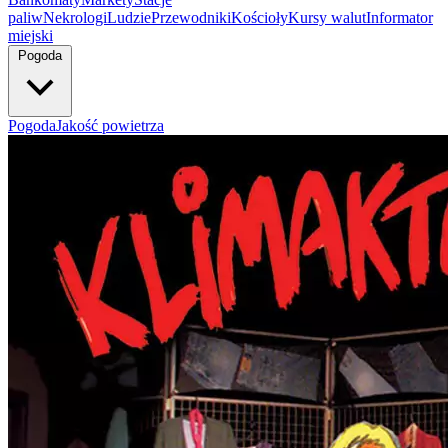
paliw
Nekrologi
Ludzie
Przewodniki
Kościoły
Kursy walut
Informator
miejski
Pogoda
Pogoda
Jakość powietrza