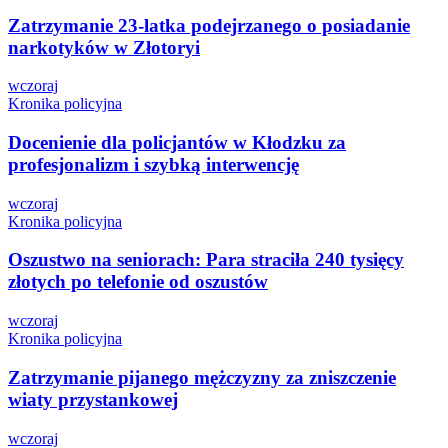
Zatrzymanie 23-latka podejrzanego o posiadanie
narkotyków w Złotoryi
wczoraj
Kronika policyjna
Docenienie dla policjantów w Kłodzku za
profesjonalizm i szybką interwencję
wczoraj
Kronika policyjna
Oszustwo na seniorach: Para straciła 240 tysięcy
złotych po telefonie od oszustów
wczoraj
Kronika policyjna
Zatrzymanie pijanego mężczyzny za zniszczenie
wiaty przystankowej
wczoraj