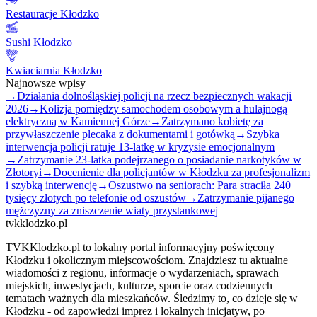
Restauracje Kłodzko
Sushi Kłodzko
Kwiaciarnia Kłodzko
Najnowsze wpisy
→
Działania dolnośląskiej policji na rzecz bezpiecznych wakacji
2026
→
Kolizja pomiędzy samochodem osobowym a hulajnogą
elektryczną w Kamiennej Górze
→
Zatrzymano kobietę za
przywłaszczenie plecaka z dokumentami i gotówką
→
Szybka
interwencja policji ratuje 13-latkę w kryzysie emocjonalnym
→
Zatrzymanie 23-latka podejrzanego o posiadanie narkotyków w
Złotoryi
→
Docenienie dla policjantów w Kłodzku za profesjonalizm
i szybką interwencję
→
Oszustwo na seniorach: Para straciła 240
tysięcy złotych po telefonie od oszustów
→
Zatrzymanie pijanego
mężczyzny za zniszczenie wiaty przystankowej
tvkklodzko.pl
TVKKlodzko.pl to lokalny portal informacyjny poświęcony
Kłodzku i okolicznym miejscowościom. Znajdziesz tu aktualne
wiadomości z regionu, informacje o wydarzeniach, sprawach
miejskich, inwestycjach, kulturze, sporcie oraz codziennych
tematach ważnych dla mieszkańców. Śledzimy to, co dzieje się w
Kłodzku - od zapowiedzi imprez i lokalnych inicjatyw, po