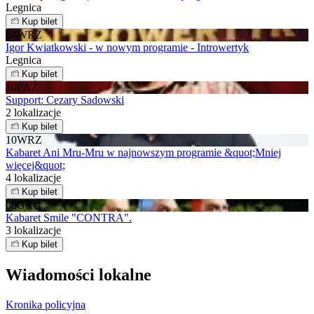
Legnica
Kup bilet
04
WRZ
Igor Kwiatkowski - w nowym programie - Introwertyk
Legnica
Kup bilet
10
PAŹ
Support: Cezary Sadowski
2 lokalizacje
Kup bilet
10
WRZ
Kabaret Ani Mru-Mru w najnowszym programie &quot;Mniej
więcej&quot;
4 lokalizacje
Kup bilet
06
GRU
Kabaret Smile "CONTRA".
3 lokalizacje
Kup bilet
Wiadomości lokalne
Kronika policyjna