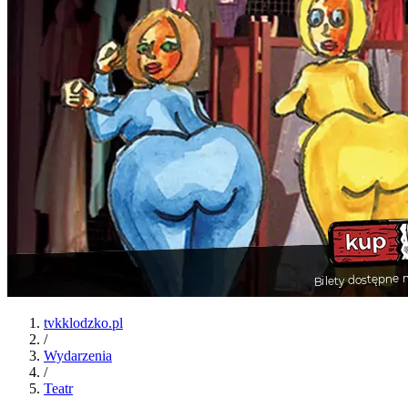
tvkklodzko.pl
/
Wydarzenia
/
Teatr