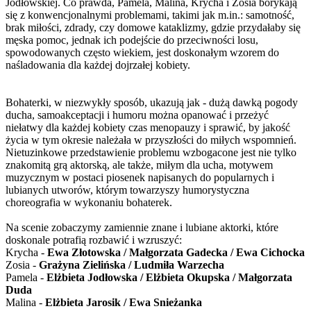
Jodłowskiej. Co prawda, Pamela, Malina, Krycha i Zosia borykają
się z konwencjonalnymi problemami, takimi jak m.in.: samotność,
brak miłości, zdrady, czy domowe kataklizmy, gdzie przydałaby się
męska pomoc, jednak ich podejście do przeciwności losu,
spowodowanych często wiekiem, jest doskonałym wzorem do
naśladowania dla każdej dojrzałej kobiety.
Bohaterki, w niezwykły sposób, ukazują jak - dużą dawką pogody
ducha, samoakceptacji i humoru można opanować i przeżyć
niełatwy dla każdej kobiety czas menopauzy i sprawić, by jakość
życia w tym okresie należała w przyszłości do miłych wspomnień.
Nietuzinkowe przedstawienie problemu wzbogacone jest nie tylko
znakomitą grą aktorską, ale także, miłym dla ucha, motywem
muzycznym w postaci piosenek napisanych do popularnych i
lubianych utworów, którym towarzyszy humorystyczna
choreografia w wykonaniu bohaterek.
Na scenie zobaczymy zamiennie znane i lubiane aktorki, które
doskonale potrafią rozbawić i wzruszyć:
Krycha -
Ewa Złotowska / Małgorzata Gadecka / Ewa Cichocka
Zosia -
Grażyna Zielińska / Ludmiła Warzecha
Pamela -
Elżbieta Jodłowska / Elżbieta Okupska / Małgorzata
Duda
Malina -
Elżbieta Jarosik / Ewa Snieżanka