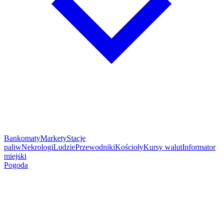
Bankomaty
Markety
Stacje
paliw
Nekrologi
Ludzie
Przewodniki
Kościoły
Kursy walut
Informator
miejski
Pogoda