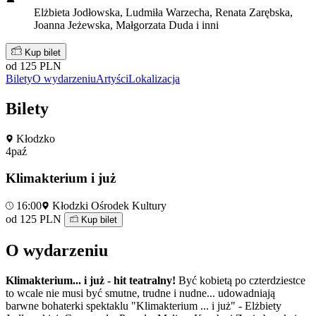
Elżbieta Jodłowska, Ludmiła Warzecha, Renata Zarębska,
Joanna Jeżewska, Małgorzata Duda i inni
Kup bilet
od 125 PLN
Bilety
O wydarzeniu
Artyści
Lokalizacja
Bilety
Kłodzko
4
paź
Klimakterium i już
16:00
Kłodzki Ośrodek Kultury
od 125 PLN
Kup bilet
O wydarzeniu
Klimakterium... i już - hit teatralny!
Być kobietą po czterdziestce
to wcale nie musi być smutne, trudne i nudne... udowadniają
barwne bohaterki spektaklu "Klimakterium ... i już" - Elżbiety