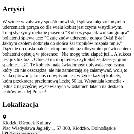
Artyści
W sztuce w zabawny sposób mówi się i śpiewa między innymi o
uderzeniach gorąca co dla wielu kobiet jest czymś wstydliwym.
Tutaj słyszymy melodię piosenki "Kuba wyspa jak wulkan gorąca" i
bohaterki śpiewające: "Czuję znów uderzenie gorąca O-la! E-ja!
Jakbym czołem dotknęła do słońca żar tropików rozpala mnie."
Dążenie do doskonałości okupione nieraz olbrzymim poświeceniem
bohaterki opisują w piosence: "Nie mogę tchu złapać już... A sukces
jest już tuż tuż... Obiecał mi mój trener, czyli Staś że dziesięć gram
spadnie... aż". Te kobiety mają świadomość upływającego czasu,
który ich nie oszczędza, ale nie zamierzają się załamywać, wolą to
zaakceptować jako coś co wpisane jest w życie każdej kobiety,
która przekracza przełomową liczbę 50 lat. Wspaniała komedia -
jedna z najczęściej wystawianych w ostatnich latach na deskach
teatrów w całej Polsce!
Lokalizacja
Kłodzki Ośrodek Kultury
Plac Władysława Jagiełły 1, 57-300, Kłodzko, Dolnośląskie