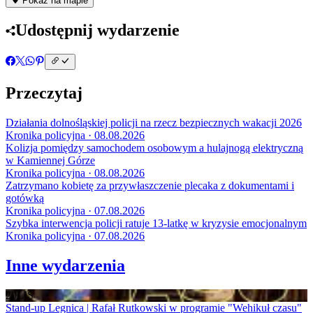
Pokaż na mapie
Udostępnij wydarzenie
Przeczytaj
Działania dolnośląskiej policji na rzecz bezpiecznych wakacji 2026
Kronika policyjna · 08.08.2026
Kolizja pomiędzy samochodem osobowym a hulajnogą elektryczną
w Kamiennej Górze
Kronika policyjna · 08.08.2026
Zatrzymano kobietę za przywłaszczenie plecaka z dokumentami i
gotówką
Kronika policyjna · 07.08.2026
Szybka interwencja policji ratuje 13-latkę w kryzysie emocjonalnym
Kronika policyjna · 07.08.2026
Inne wydarzenia
20
LIS
Stand-up Legnica | Rafał Rutkowski w programie "Wehikuł czasu"