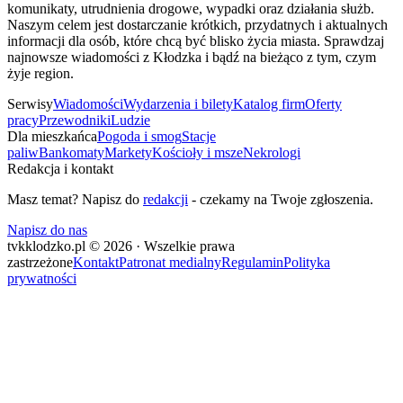
komunikaty, utrudnienia drogowe, wypadki oraz działania służb.
Naszym celem jest dostarczanie krótkich, przydatnych i aktualnych
informacji dla osób, które chcą być blisko życia miasta. Sprawdzaj
najnowsze wiadomości z Kłodzka i bądź na bieżąco z tym, czym
żyje region.
Serwisy
Wiadomości
Wydarzenia i bilety
Katalog firm
Oferty
pracy
Przewodniki
Ludzie
Dla mieszkańca
Pogoda i smog
Stacje
paliw
Bankomaty
Markety
Kościoły i msze
Nekrologi
Redakcja i kontakt
Masz temat? Napisz do
redakcji
- czekamy na Twoje zgłoszenia.
Napisz do nas
tvkklodzko.pl © 2026 · Wszelkie prawa
zastrzeżone
Kontakt
Patronat medialny
Regulamin
Polityka
prywatności