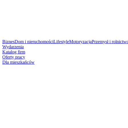
Biznes
Dom i nieruchomości
Lifestyle
Motoryzacja
Przemysł i rolnictw
Wydarzenia
Katalog firm
Oferty pracy
Dla mieszkańców