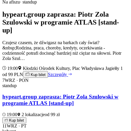
Na afiszu
· standup
hypeart.group zaprasza: Piotr Zola
Szulowski w programie ATLAS [stand-
up]
Czujesz czasem, że dźwigasz na barkach cały świat?
&nbsp;Rodzina, praca, choroby, kredyty, oczekiwania -
codzienność potrafi docisnąć bardziej niż ciężar na siłowni. Piotr
Zola Szul…
19:00
Kłodzki Ośrodek Kultury, Plac Władysława Jagiełły 1
od 99 PLN
Szczegóły
Kup bilet
7
WRZ · PON
standup
hypeart.group zaprasza: Piotr Zola Szulowski w
programie ATLAS [stand-up]
19:00
2 lokalizacje
od 99 zł
Kup bilet
11
WRZ · PT