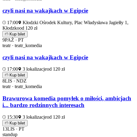
czyli nasi na wakajkach w Egipcie
17:00
Kłodzki Ośrodek Kultury, Plac Władysława Jagiełły 1,
Kłodzko
od 120 zł
Kup bilet
9
PAŹ · PT
teatr · teatr_komedia
czyli nasi na wakajkach w Egipcie
17:00
3 lokalizacje
od 120 zł
Kup bilet
8
LIS · NDZ
teatr · teatr_komedia
Brawurowa komedia pomyłek o miłości, ambicjach
i... bardzo rodzinnych interesach
15:30
3 lokalizacje
od 120 zł
Kup bilet
13
LIS · PT
standup