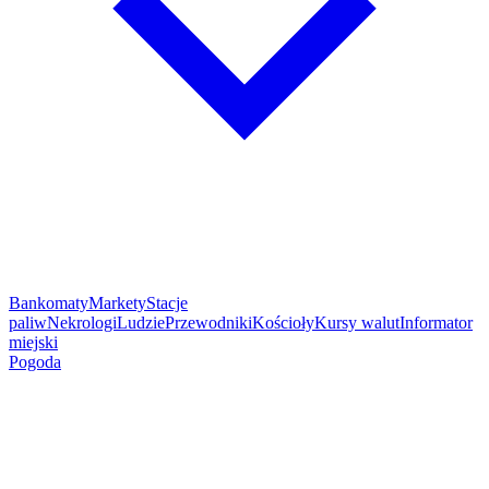
Bankomaty
Markety
Stacje
paliw
Nekrologi
Ludzie
Przewodniki
Kościoły
Kursy walut
Informator
miejski
Pogoda