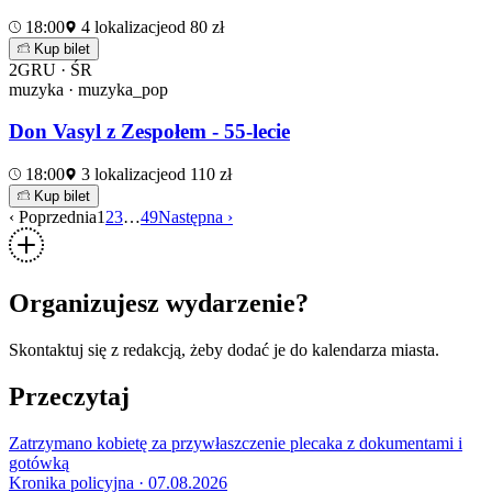
18:00
4 lokalizacje
od 80 zł
Kup bilet
2
GRU · ŚR
muzyka · muzyka_pop
Don Vasyl z Zespołem - 55-lecie
18:00
3 lokalizacje
od 110 zł
Kup bilet
‹ Poprzednia
1
2
3
…
49
Następna ›
Organizujesz wydarzenie?
Skontaktuj się z redakcją, żeby dodać je do kalendarza miasta.
Przeczytaj
Zatrzymano kobietę za przywłaszczenie plecaka z dokumentami i
gotówką
Kronika policyjna · 07.08.2026