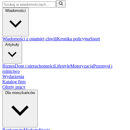
Wiadomości
Wiadomości z ostatniej chwili
Kronika policyjna
Sport
Artykuły
Biznes
Dom i nieruchomości
Lifestyle
Motoryzacja
Przemysł i
rolnictwo
Wydarzenia
Katalog firm
Oferty pracy
Dla mieszkańców
Bankomaty
Markety
Stacje