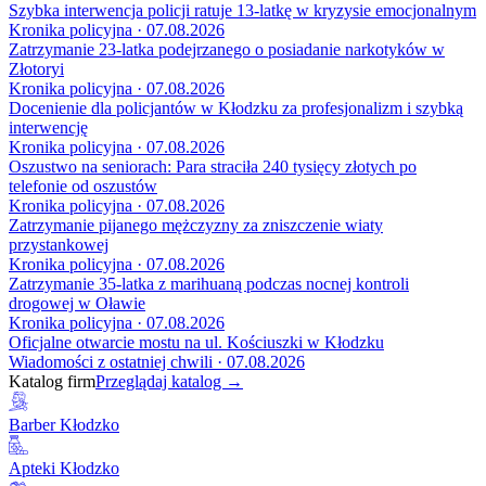
Szybka interwencja policji ratuje 13-latkę w kryzysie emocjonalnym
Kronika policyjna · 07.08.2026
Zatrzymanie 23-latka podejrzanego o posiadanie narkotyków w
Złotoryi
Kronika policyjna · 07.08.2026
Docenienie dla policjantów w Kłodzku za profesjonalizm i szybką
interwencję
Kronika policyjna · 07.08.2026
Oszustwo na seniorach: Para straciła 240 tysięcy złotych po
telefonie od oszustów
Kronika policyjna · 07.08.2026
Zatrzymanie pijanego mężczyzny za zniszczenie wiaty
przystankowej
Kronika policyjna · 07.08.2026
Zatrzymanie 35-latka z marihuaną podczas nocnej kontroli
drogowej w Oławie
Kronika policyjna · 07.08.2026
Oficjalne otwarcie mostu na ul. Kościuszki w Kłodzku
Wiadomości z ostatniej chwili · 07.08.2026
Katalog firm
Przeglądaj katalog →
Barber Kłodzko
Apteki Kłodzko