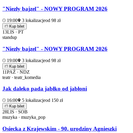
"Niezły bajzel" - NOWY PROGRAM 2026
19:00
3 lokalizacje
od 98 zł
Kup bilet
13
LIS · PT
standup
"Niezły bajzel" - NOWY PROGRAM 2026
19:00
3 lokalizacje
od 98 zł
Kup bilet
11
PAŹ · NDZ
teatr · teatr_komedia
Jak daleko pada jabłko od jabłoni
16:00
5 lokalizacje
od 150 zł
Kup bilet
28
LIS · SOB
muzyka · muzyka_pop
Osiecka z Krajewskim - 90. urodziny Agnieszki