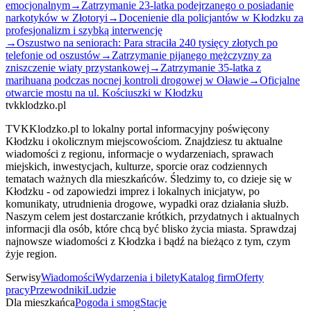
emocjonalnym
→
Zatrzymanie 23-latka podejrzanego o posiadanie
narkotyków w Złotoryi
→
Docenienie dla policjantów w Kłodzku za
profesjonalizm i szybką interwencję
→
Oszustwo na seniorach: Para straciła 240 tysięcy złotych po
telefonie od oszustów
→
Zatrzymanie pijanego mężczyzny za
zniszczenie wiaty przystankowej
→
Zatrzymanie 35-latka z
marihuaną podczas nocnej kontroli drogowej w Oławie
→
Oficjalne
otwarcie mostu na ul. Kościuszki w Kłodzku
tvkklodzko.pl
TVKKlodzko.pl to lokalny portal informacyjny poświęcony
Kłodzku i okolicznym miejscowościom. Znajdziesz tu aktualne
wiadomości z regionu, informacje o wydarzeniach, sprawach
miejskich, inwestycjach, kulturze, sporcie oraz codziennych
tematach ważnych dla mieszkańców. Śledzimy to, co dzieje się w
Kłodzku - od zapowiedzi imprez i lokalnych inicjatyw, po
komunikaty, utrudnienia drogowe, wypadki oraz działania służb.
Naszym celem jest dostarczanie krótkich, przydatnych i aktualnych
informacji dla osób, które chcą być blisko życia miasta. Sprawdzaj
najnowsze wiadomości z Kłodzka i bądź na bieżąco z tym, czym
żyje region.
Serwisy
Wiadomości
Wydarzenia i bilety
Katalog firm
Oferty
pracy
Przewodniki
Ludzie
Dla mieszkańca
Pogoda i smog
Stacje