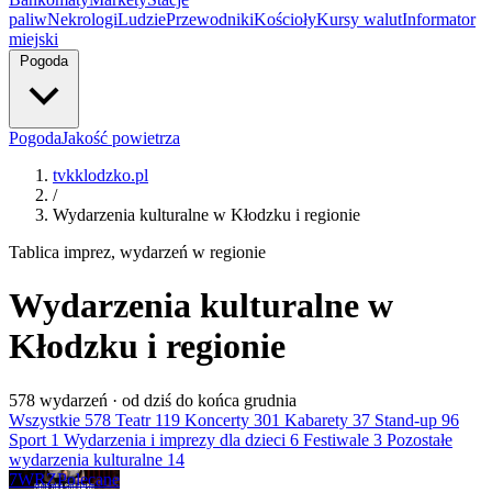
paliw
Nekrologi
Ludzie
Przewodniki
Kościoły
Kursy walut
Informator
miejski
Pogoda
Pogoda
Jakość powietrza
tvkklodzko.pl
/
Wydarzenia kulturalne w Kłodzku i regionie
Tablica imprez, wydarzeń w regionie
Wydarzenia kulturalne w
Kłodzku i regionie
578
wydarzeń · od dziś do końca grudnia
Wszystkie
578
Teatr
119
Koncerty
301
Kabarety
37
Stand-up
96
Sport
1
Wydarzenia i imprezy dla dzieci
6
Festiwale
3
Pozostałe
wydarzenia kulturalne
14
7
WRZ
Polecane