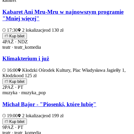
kabaret
Kabaret Ani Mru-Mru w najnowszym programie
"Mniej więcej"
17:30
2 lokalizacje
od 130 zł
Kup bilet
4
PAŹ · NDZ
teatr · teatr_komedia
Klimakterium i już
16:00
Kłodzki Ośrodek Kultury, Plac Władysława Jagiełły 1,
Kłodzko
od 125 zł
Kup bilet
2
PAŹ · PT
muzyka · muzyka_pop
Michał Bajor - "Piosenki, które lubię"
19:00
2 lokalizacje
od 199 zł
Kup bilet
9
PAŹ · PT
teatr · teatr_komedia