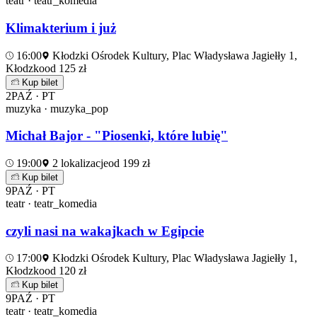
teatr · teatr_komedia
Klimakterium i już
16:00
Kłodzki Ośrodek Kultury, Plac Władysława Jagiełły 1,
Kłodzko
od 125 zł
Kup bilet
2
PAŹ · PT
muzyka · muzyka_pop
Michał Bajor - "Piosenki, które lubię"
19:00
2 lokalizacje
od 199 zł
Kup bilet
9
PAŹ · PT
teatr · teatr_komedia
czyli nasi na wakajkach w Egipcie
17:00
Kłodzki Ośrodek Kultury, Plac Władysława Jagiełły 1,
Kłodzko
od 120 zł
Kup bilet
9
PAŹ · PT
teatr · teatr_komedia