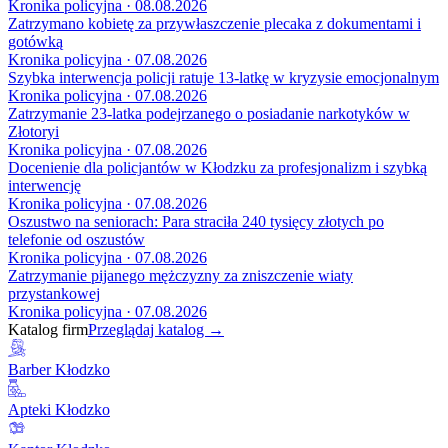
Kronika policyjna · 08.08.2026
Zatrzymano kobietę za przywłaszczenie plecaka z dokumentami i
gotówką
Kronika policyjna · 07.08.2026
Szybka interwencja policji ratuje 13-latkę w kryzysie emocjonalnym
Kronika policyjna · 07.08.2026
Zatrzymanie 23-latka podejrzanego o posiadanie narkotyków w
Złotoryi
Kronika policyjna · 07.08.2026
Docenienie dla policjantów w Kłodzku za profesjonalizm i szybką
interwencję
Kronika policyjna · 07.08.2026
Oszustwo na seniorach: Para straciła 240 tysięcy złotych po
telefonie od oszustów
Kronika policyjna · 07.08.2026
Zatrzymanie pijanego mężczyzny za zniszczenie wiaty
przystankowej
Kronika policyjna · 07.08.2026
Katalog firm
Przeglądaj katalog →
Barber Kłodzko
Apteki Kłodzko