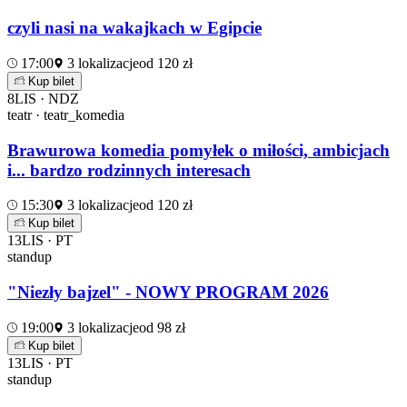
czyli nasi na wakajkach w Egipcie
17:00
3 lokalizacje
od 120 zł
Kup bilet
8
LIS · NDZ
teatr · teatr_komedia
Brawurowa komedia pomyłek o miłości, ambicjach
i... bardzo rodzinnych interesach
15:30
3 lokalizacje
od 120 zł
Kup bilet
13
LIS · PT
standup
"Niezły bajzel" - NOWY PROGRAM 2026
19:00
3 lokalizacje
od 98 zł
Kup bilet
13
LIS · PT
standup