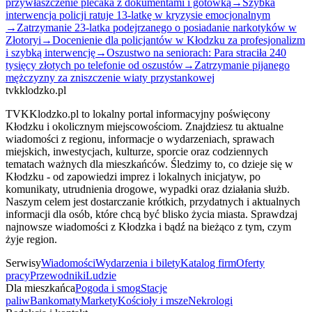
przywłaszczenie plecaka z dokumentami i gotówką
→
Szybka
interwencja policji ratuje 13-latkę w kryzysie emocjonalnym
→
Zatrzymanie 23-latka podejrzanego o posiadanie narkotyków w
Złotoryi
→
Docenienie dla policjantów w Kłodzku za profesjonalizm
i szybką interwencję
→
Oszustwo na seniorach: Para straciła 240
tysięcy złotych po telefonie od oszustów
→
Zatrzymanie pijanego
mężczyzny za zniszczenie wiaty przystankowej
tvkklodzko.pl
TVKKlodzko.pl to lokalny portal informacyjny poświęcony
Kłodzku i okolicznym miejscowościom. Znajdziesz tu aktualne
wiadomości z regionu, informacje o wydarzeniach, sprawach
miejskich, inwestycjach, kulturze, sporcie oraz codziennych
tematach ważnych dla mieszkańców. Śledzimy to, co dzieje się w
Kłodzku - od zapowiedzi imprez i lokalnych inicjatyw, po
komunikaty, utrudnienia drogowe, wypadki oraz działania służb.
Naszym celem jest dostarczanie krótkich, przydatnych i aktualnych
informacji dla osób, które chcą być blisko życia miasta. Sprawdzaj
najnowsze wiadomości z Kłodzka i bądź na bieżąco z tym, czym
żyje region.
Serwisy
Wiadomości
Wydarzenia i bilety
Katalog firm
Oferty
pracy
Przewodniki
Ludzie
Dla mieszkańca
Pogoda i smog
Stacje
paliw
Bankomaty
Markety
Kościoły i msze
Nekrologi