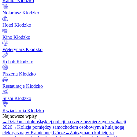
Kantor Kłodzko
Notariusz Kłodzko
Hotel Kłodzko
Kino Kłodzko
Weterynarz Kłodzko
Kebab Kłodzko
Pizzeria Kłodzko
Restauracje Kłodzko
Sushi Kłodzko
Kwiaciarnia Kłodzko
Najnowsze wpisy
→
Działania dolnośląskiej policji na rzecz bezpiecznych wakacji
2026
→
Kolizja pomiędzy samochodem osobowym a hulajnogą
elektryczną w Kamiennej Górze
→
Zatrzymano kobietę za