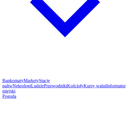
Bankomaty
Markety
Stacje
paliw
Nekrologi
Ludzie
Przewodniki
Kościoły
Kursy walut
Informator
miejski
Pogoda