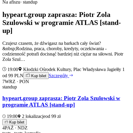
Na afiszu
· standup
hypeart.group zaprasza: Piotr Zola
Szulowski w programie ATLAS [stand-
up]
Czujesz czasem, że dźwigasz na barkach cały świat?
&nbsp;Rodzina, praca, choroby, kredyty, oczekiwania -
codzienność potrafi docisnąć bardziej niż ciężar na siłowni. Piotr
Zola Szul…
19:00
Kłodzki Ośrodek Kultury, Plac Władysława Jagiełły 1
od 99 PLN
Szczegóły
Kup bilet
7
WRZ · PON
standup
hypeart.group zaprasza: Piotr Zola Szulowski w
programie ATLAS [stand-up]
19:00
2 lokalizacje
od 99 zł
Kup bilet
4
PAŹ · NDZ