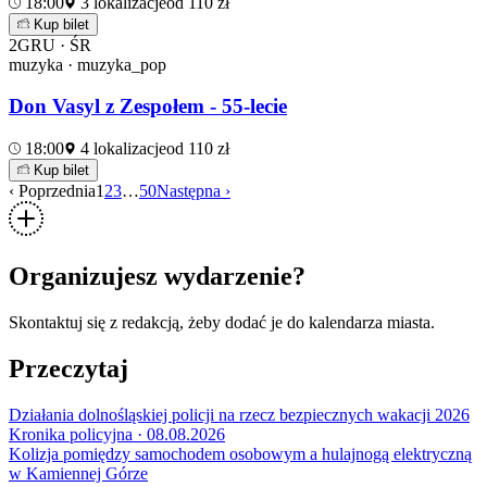
18:00
3 lokalizacje
od 110 zł
Kup bilet
2
GRU · ŚR
muzyka · muzyka_pop
Don Vasyl z Zespołem - 55-lecie
18:00
4 lokalizacje
od 110 zł
Kup bilet
‹ Poprzednia
1
2
3
…
50
Następna ›
Organizujesz wydarzenie?
Skontaktuj się z redakcją, żeby dodać je do kalendarza miasta.
Przeczytaj
Działania dolnośląskiej policji na rzecz bezpiecznych wakacji 2026
Kronika policyjna · 08.08.2026
Kolizja pomiędzy samochodem osobowym a hulajnogą elektryczną
w Kamiennej Górze