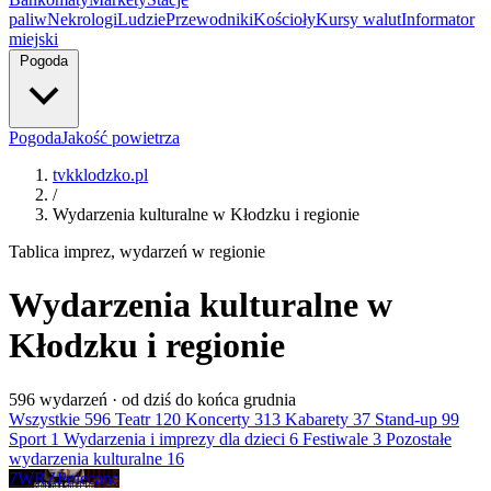
paliw
Nekrologi
Ludzie
Przewodniki
Kościoły
Kursy walut
Informator
miejski
Pogoda
Pogoda
Jakość powietrza
tvkklodzko.pl
/
Wydarzenia kulturalne w Kłodzku i regionie
Tablica imprez, wydarzeń w regionie
Wydarzenia kulturalne w
Kłodzku i regionie
596
wydarzeń · od dziś do końca grudnia
Wszystkie
596
Teatr
120
Koncerty
313
Kabarety
37
Stand-up
99
Sport
1
Wydarzenia i imprezy dla dzieci
6
Festiwale
3
Pozostałe
wydarzenia kulturalne
16
7
WRZ
Polecane