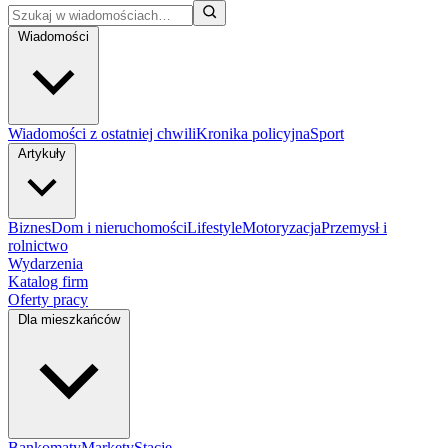
Wiadomości
Wiadomości z ostatniej chwili
Kronika policyjna
Sport
Artykuły
Biznes
Dom i nieruchomości
Lifestyle
Motoryzacja
Przemysł i
rolnictwo
Wydarzenia
Katalog firm
Oferty pracy
Dla mieszkańców
Bankomaty
Markety
Stacje