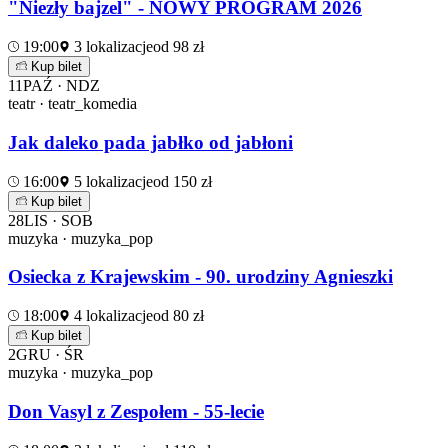
"Niezły bajzel" - NOWY PROGRAM 2026
19:00
3 lokalizacje
od 98 zł
Kup bilet
11
PAŹ · NDZ
teatr · teatr_komedia
Jak daleko pada jabłko od jabłoni
16:00
5 lokalizacje
od 150 zł
Kup bilet
28
LIS · SOB
muzyka · muzyka_pop
Osiecka z Krajewskim - 90. urodziny Agnieszki
18:00
4 lokalizacje
od 80 zł
Kup bilet
2
GRU · ŚR
muzyka · muzyka_pop
Don Vasyl z Zespołem - 55-lecie