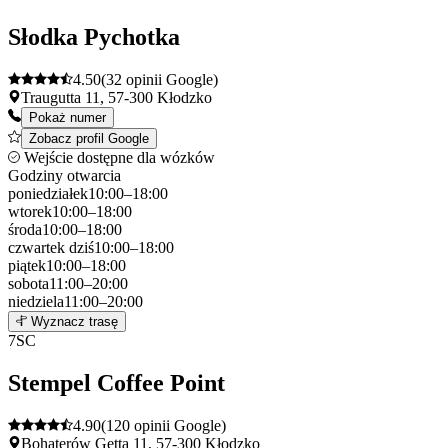
−
Słodka Pychotka
4.50
(32 opinii Google)
Traugutta 11, 57-300 Kłodzko
Pokaż numer
Zobacz profil Google
Wejście dostępne dla wózków
Godziny otwarcia
poniedziałek
10:00–18:00
wtorek
10:00–18:00
środa
10:00–18:00
czwartek
dziś
10:00–18:00
piątek
10:00–18:00
sobota
11:00–20:00
niedziela
11:00–20:00
Leaflet
|
©
OpenStreetMap
6
Wyznacz trasę
+
7
SC
−
Stempel Coffee Point
4.90
(120 opinii Google)
Bohaterów Getta 11, 57-300 Kłodzko