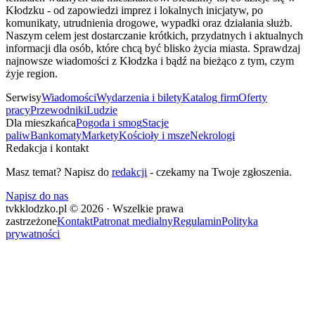
Kłodzku - od zapowiedzi imprez i lokalnych inicjatyw, po
komunikaty, utrudnienia drogowe, wypadki oraz działania służb.
Naszym celem jest dostarczanie krótkich, przydatnych i aktualnych
informacji dla osób, które chcą być blisko życia miasta. Sprawdzaj
najnowsze wiadomości z Kłodzka i bądź na bieżąco z tym, czym
żyje region.
Serwisy
Wiadomości
Wydarzenia i bilety
Katalog firm
Oferty
pracy
Przewodniki
Ludzie
Dla mieszkańca
Pogoda i smog
Stacje
paliw
Bankomaty
Markety
Kościoły i msze
Nekrologi
Redakcja i kontakt
Masz temat? Napisz do
redakcji
- czekamy na Twoje zgłoszenia.
Napisz do nas
tvkklodzko.pl © 2026 · Wszelkie prawa
zastrzeżone
Kontakt
Patronat medialny
Regulamin
Polityka
prywatności