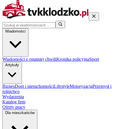
Wiadomości
Wiadomości z ostatniej chwili
Kronika policyjna
Sport
Artykuły
Biznes
Dom i nieruchomości
Lifestyle
Motoryzacja
Przemysł i
rolnictwo
Wydarzenia
Katalog firm
Oferty pracy
Dla mieszkańców