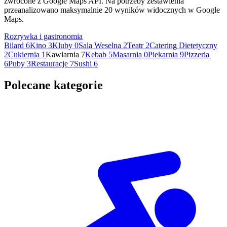
zwrócone z Google Maps API. Na potrzeby zestawienia
przeanalizowano maksymalnie 20 wyników widocznych w Google
Maps.
Rozrywka i gastronomia
Bilard
6
Kino
3
Kluby
0
Sala Weselna
2
Teatr
2
Catering Dietetyczny
2
Cukiernia
1
Kawiarnia
7
Kebab
5
Masarnia
0
Piekarnia
9
Pizzeria
6
Puby
3
Restauracje
7
Sushi
6
Polecane kategorie