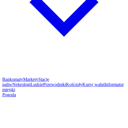
Bankomaty
Markety
Stacje
paliw
Nekrologi
Ludzie
Przewodniki
Kościoły
Kursy walut
Informator
miejski
Pogoda