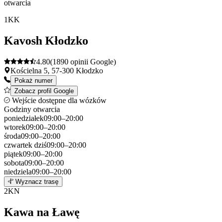
otwarcia
1
KK
Kavosh Kłodzko
4.80
(1890 opinii Google)
Kościelna 5, 57-300 Kłodzko
Pokaż numer
Zobacz profil Google
Wejście dostępne dla wózków
Godziny otwarcia
poniedziałek
09:00–20:00
wtorek
09:00–20:00
środa
09:00–20:00
czwartek
dziś
09:00–20:00
piątek
09:00–20:00
sobota
09:00–20:00
niedziela
09:00–20:00
Leaflet
|
©
OpenStreetMap
1
Wyznacz trasę
+
2
KN
−
Kawa na Ławę