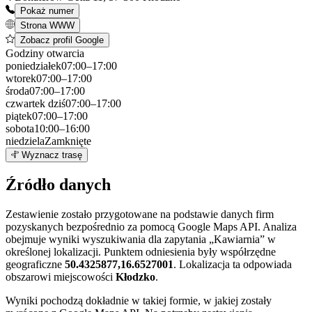
Pokaż numer
Strona WWW
Zobacz profil Google
Godziny otwarcia
poniedziałek
07:00–17:00
wtorek
07:00–17:00
środa
07:00–17:00
czwartek
dziś
07:00–17:00
piątek
07:00–17:00
sobota
10:00–16:00
niedziela
Zamknięte
Leaflet
|
©
OpenStreetMap
7
Wyznacz trasę
+
Źródło danych
−
Zestawienie zostało przygotowane na podstawie danych firm
pozyskanych bezpośrednio za pomocą Google Maps API. Analiza
obejmuje wyniki wyszukiwania dla zapytania „Kawiarnia” w
określonej lokalizacji. Punktem odniesienia były współrzędne
geograficzne
50.4325877,16.6527001
. Lokalizacja ta odpowiada
obszarowi miejscowości
Kłodzko
.
Wyniki pochodzą dokładnie w takiej formie, w jakiej zostały