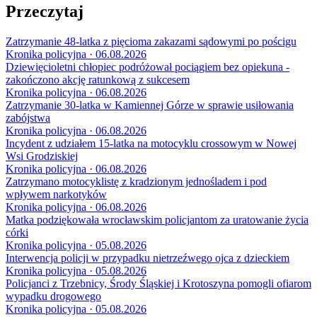
Przeczytaj
Zatrzymanie 48-latka z pięcioma zakazami sądowymi po pościgu
Kronika policyjna · 06.08.2026
Dziewięcioletni chłopiec podróżował pociągiem bez opiekuna -
zakończono akcję ratunkową z sukcesem
Kronika policyjna · 06.08.2026
Zatrzymanie 30-latka w Kamiennej Górze w sprawie usiłowania
zabójstwa
Kronika policyjna · 06.08.2026
Incydent z udziałem 15-latka na motocyklu crossowym w Nowej
Wsi Grodziskiej
Kronika policyjna · 06.08.2026
Zatrzymano motocyklistę z kradzionym jednośladem i pod
wpływem narkotyków
Kronika policyjna · 06.08.2026
Matka podziękowała wrocławskim policjantom za uratowanie życia
córki
Kronika policyjna · 05.08.2026
Interwencja policji w przypadku nietrzeźwego ojca z dzieckiem
Kronika policyjna · 05.08.2026
Policjanci z Trzebnicy, Środy Śląskiej i Krotoszyna pomogli ofiarom
wypadku drogowego
Kronika policyjna · 05.08.2026