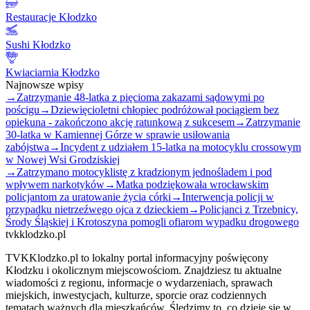
Restauracje Kłodzko
Sushi Kłodzko
Kwiaciarnia Kłodzko
Najnowsze wpisy
→
Zatrzymanie 48-latka z pięcioma zakazami sądowymi po
pościgu
→
Dziewięcioletni chłopiec podróżował pociągiem bez
opiekuna - zakończono akcję ratunkową z sukcesem
→
Zatrzymanie
30-latka w Kamiennej Górze w sprawie usiłowania
zabójstwa
→
Incydent z udziałem 15-latka na motocyklu crossowym
w Nowej Wsi Grodziskiej
→
Zatrzymano motocyklistę z kradzionym jednośladem i pod
wpływem narkotyków
→
Matka podziękowała wrocławskim
policjantom za uratowanie życia córki
→
Interwencja policji w
przypadku nietrzeźwego ojca z dzieckiem
→
Policjanci z Trzebnicy,
Środy Śląskiej i Krotoszyna pomogli ofiarom wypadku drogowego
tvkklodzko.pl
TVKKlodzko.pl to lokalny portal informacyjny poświęcony
Kłodzku i okolicznym miejscowościom. Znajdziesz tu aktualne
wiadomości z regionu, informacje o wydarzeniach, sprawach
miejskich, inwestycjach, kulturze, sporcie oraz codziennych
tematach ważnych dla mieszkańców. Śledzimy to, co dzieje się w