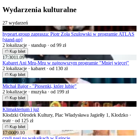
Wydarzenia kulturalne
27 wydarzeń
19:00
07.09
hypeart.group zaprasza: Piotr Zola Szulowski w programie ATLAS
[stand-up]
2 lokalizacje · standup · od 99 zł
Kup bilet
17:30
11.09
Kabaret Ani Mru-Mru w najnowszym programie "Mniej więcej"
2 lokalizacje · kabaret · od 130 zł
Kup bilet
19:00
02.10
Michał Bajor - "Piosenki, które lubię"
2 lokalizacje · muzyka · od 199 zł
Kup bilet
16:00
04.10
Klimakterium i już
Kłodzki Ośrodek Kultury, Plac Władysława Jagiełły 1, Kłodzko ·
teatr · od 125 zł
Kup bilet
17:00
09.10
czyli nasi na wakajkach w Egipcie