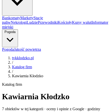
Bankomaty
Markety
Stacje
paliw
Nekrologi
Ludzie
Przewodniki
Kościoły
Kursy walut
Informator
miejski
Pogoda
Pogoda
Jakość powietrza
tvkklodzko.pl
/
Katalog firm
/
Kawiarnia Kłodzko
Katalog firm
Kawiarnia Kłodzko
7 obiektów w tej kategorii · oceny i opinie z Google · godziny