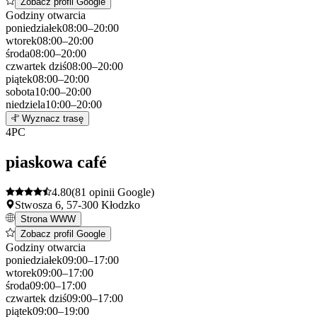
Zobacz profil Google
Godziny otwarcia
poniedziałek
08:00–20:00
wtorek
08:00–20:00
środa
08:00–20:00
czwartek
dziś
08:00–20:00
piątek
08:00–20:00
sobota
10:00–20:00
niedziela
10:00–20:00
Leaflet
|
©
OpenStreetMap
3
Wyznacz trasę
+
4
PC
−
piaskowa café
4.80
(81 opinii Google)
Stwosza 6, 57-300 Kłodzko
Strona WWW
Zobacz profil Google
Godziny otwarcia
poniedziałek
09:00–17:00
wtorek
09:00–17:00
środa
09:00–17:00
czwartek
dziś
09:00–17:00
piątek
09:00–19:00