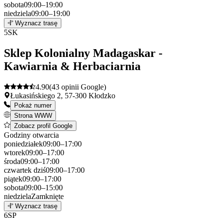
sobota
09:00–19:00
niedziela
09:00–19:00
Leaflet
|
©
OpenStreetMap
4
Wyznacz trasę
+
5
SK
−
Sklep Kolonialny Madagaskar -
Kawiarnia & Herbaciarnia
4.90
(43 opinii Google)
Łukasińskiego 2, 57-300 Kłodzko
Pokaż numer
Strona WWW
Zobacz profil Google
Godziny otwarcia
poniedziałek
09:00–17:00
wtorek
09:00–17:00
środa
09:00–17:00
czwartek
dziś
09:00–17:00
piątek
09:00–17:00
sobota
09:00–15:00
niedziela
Zamknięte
Leaflet
|
©
OpenStreetMap
5
Wyznacz trasę
+
6
SP