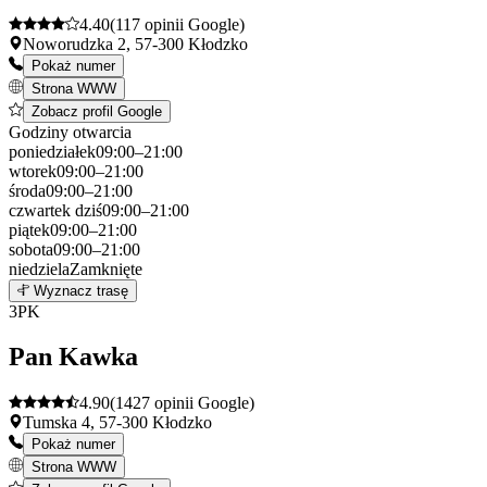
4.40
(117 opinii Google)
Noworudzka 2, 57-300 Kłodzko
Pokaż numer
Strona WWW
Zobacz profil Google
Godziny otwarcia
poniedziałek
09:00–21:00
wtorek
09:00–21:00
środa
09:00–21:00
czwartek
dziś
09:00–21:00
piątek
09:00–21:00
sobota
09:00–21:00
niedziela
Zamknięte
Leaflet
|
©
OpenStreetMap
2
Wyznacz trasę
+
3
PK
−
Pan Kawka
4.90
(1427 opinii Google)
Tumska 4, 57-300 Kłodzko
Pokaż numer
Strona WWW