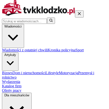
Wiadomości
Wiadomości z ostatniej chwili
Kronika policyjna
Sport
Artykuły
Biznes
Dom i nieruchomości
Lifestyle
Motoryzacja
Przemysł i
rolnictwo
Wydarzenia
Katalog firm
Oferty pracy
Dla mieszkańców