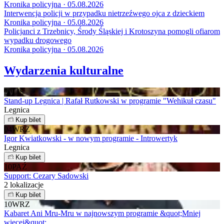
Kronika policyjna · 05.08.2026
Interwencja policji w przypadku nietrzeźwego ojca z dzieckiem
Kronika policyjna · 05.08.2026
Policjanci z Trzebnicy, Środy Śląskiej i Krotoszyna pomogli ofiarom
wypadku drogowego
Kronika policyjna · 05.08.2026
Wydarzenia kulturalne
20
LIS
Stand-up Legnica | Rafał Rutkowski w programie "Wehikuł czasu"
Legnica
Kup bilet
04
WRZ
Igor Kwiatkowski - w nowym programie - Introwertyk
Legnica
Kup bilet
10
PAŹ
Support: Cezary Sadowski
2 lokalizacje
Kup bilet
10
WRZ
Kabaret Ani Mru-Mru w najnowszym programie &quot;Mniej
więcej&quot;