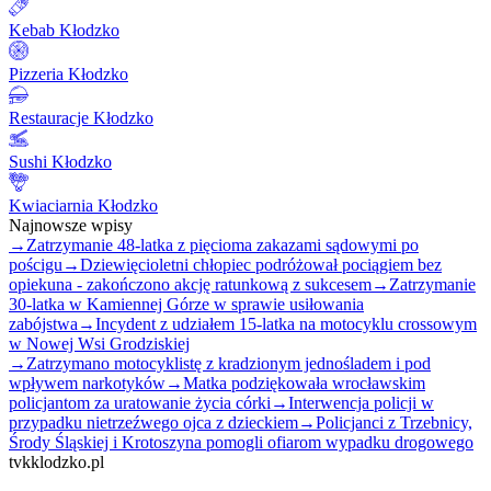
Kebab Kłodzko
Pizzeria Kłodzko
Restauracje Kłodzko
Sushi Kłodzko
Kwiaciarnia Kłodzko
Najnowsze wpisy
→
Zatrzymanie 48-latka z pięcioma zakazami sądowymi po
pościgu
→
Dziewięcioletni chłopiec podróżował pociągiem bez
opiekuna - zakończono akcję ratunkową z sukcesem
→
Zatrzymanie
30-latka w Kamiennej Górze w sprawie usiłowania
zabójstwa
→
Incydent z udziałem 15-latka na motocyklu crossowym
w Nowej Wsi Grodziskiej
→
Zatrzymano motocyklistę z kradzionym jednośladem i pod
wpływem narkotyków
→
Matka podziękowała wrocławskim
policjantom za uratowanie życia córki
→
Interwencja policji w
przypadku nietrzeźwego ojca z dzieckiem
→
Policjanci z Trzebnicy,
Środy Śląskiej i Krotoszyna pomogli ofiarom wypadku drogowego
tvkklodzko.pl