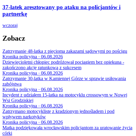
37-latek aresztowany po ataku na policjantów i
partnerkę
wczoraj
Zobacz
Zatrzymanie 48-latka z pięcioma zakazami sądowymi po pościgu
Kronika policyjna · 06.08.2026
Dziewięcioletni chłopiec podróżował pociągiem bez opiekuna -
zakończono akcję ratunkową z sukcesem
Kronika policyjna · 06.08.2026
Zatrzymanie 30-latka w Kamiennej Górze w sprawie usiłowania
zabójstwa
Kronika policyjna · 06.08.2026
Incydent z udziałem 15-latka na motocyklu crossowym w Nowej
Wsi Grodziskiej
Kronika policyjna · 06.08.2026
Zatrzymano motocyklistę z kradzionym jednośladem i pod
wpływem narkotyków
Kronika policyjna · 06.08.2026
Matka podziękowała wrocławskim policjantom za uratowanie życia
córki