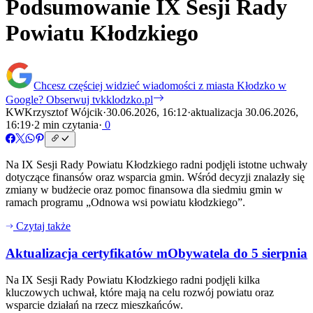
Podsumowanie IX Sesji Rady
Powiatu Kłodzkiego
Chcesz częściej widzieć wiadomości z miasta Kłodzko w
Google?
Obserwuj tvkklodzko.pl
KW
Krzysztof Wójcik
·
30.06.2026, 16:12
·
aktualizacja 30.06.2026,
16:19
·
2 min czytania
·
0
Na IX Sesji Rady Powiatu Kłodzkiego radni podjęli istotne uchwały
dotyczące finansów oraz wsparcia gmin. Wśród decyzji znalazły się
zmiany w budżecie oraz pomoc finansowa dla siedmiu gmin w
ramach programu „Odnowa wsi powiatu kłodzkiego”.
Czytaj także
Aktualizacja certyfikatów mObywatela do 5 sierpnia
Na IX Sesji Rady Powiatu Kłodzkiego radni podjęli kilka
kluczowych uchwał, które mają na celu rozwój powiatu oraz
wsparcie działań na rzecz mieszkańców.