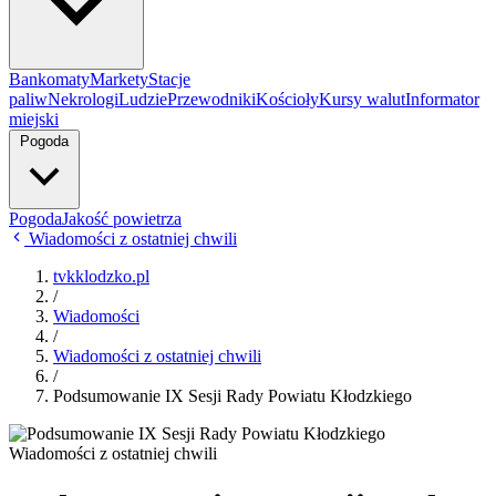
Bankomaty
Markety
Stacje
paliw
Nekrologi
Ludzie
Przewodniki
Kościoły
Kursy walut
Informator
miejski
Pogoda
Pogoda
Jakość powietrza
Wiadomości z ostatniej chwili
tvkklodzko.pl
/
Wiadomości
/
Wiadomości z ostatniej chwili
/
Podsumowanie IX Sesji Rady Powiatu Kłodzkiego
Wiadomości z ostatniej chwili