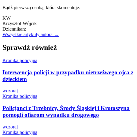
Bądź pierwszą osobą, która skomentuje.
KW
Krzysztof Wójcik
Dziennikarz
Wszystkie artykuły autora →
Sprawdź również
Kronika policyjna
Interwencja policji w przypadku nietrzeźwego ojca z
dzieckiem
wczoraj
Kronika policyjna
Policjanci z Trzebnicy, Środy Śląskiej i Krotoszyna
pomogli ofiarom wypadku drogowego
wczoraj
Kronika policyjna