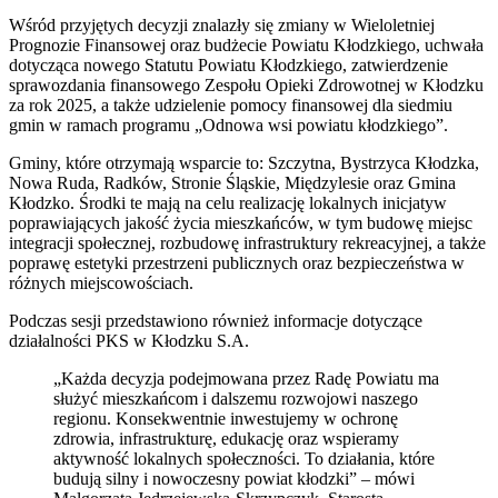
Wśród przyjętych decyzji znalazły się zmiany w Wieloletniej
Prognozie Finansowej oraz budżecie Powiatu Kłodzkiego, uchwała
dotycząca nowego Statutu Powiatu Kłodzkiego, zatwierdzenie
sprawozdania finansowego Zespołu Opieki Zdrowotnej w Kłodzku
za rok 2025, a także udzielenie pomocy finansowej dla siedmiu
gmin w ramach programu „Odnowa wsi powiatu kłodzkiego”.
Gminy, które otrzymają wsparcie to: Szczytna, Bystrzyca Kłodzka,
Nowa Ruda, Radków, Stronie Śląskie, Międzylesie oraz Gmina
Kłodzko. Środki te mają na celu realizację lokalnych inicjatyw
poprawiających jakość życia mieszkańców, w tym budowę miejsc
integracji społecznej, rozbudowę infrastruktury rekreacyjnej, a także
poprawę estetyki przestrzeni publicznych oraz bezpieczeństwa w
różnych miejscowościach.
Podczas sesji przedstawiono również informacje dotyczące
działalności PKS w Kłodzku S.A.
„Każda decyzja podejmowana przez Radę Powiatu ma
służyć mieszkańcom i dalszemu rozwojowi naszego
regionu. Konsekwentnie inwestujemy w ochronę
zdrowia, infrastrukturę, edukację oraz wspieramy
aktywność lokalnych społeczności. To działania, które
budują silny i nowoczesny powiat kłodzki” – mówi