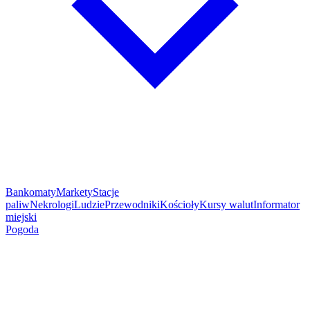
Bankomaty
Markety
Stacje
paliw
Nekrologi
Ludzie
Przewodniki
Kościoły
Kursy walut
Informator
miejski
Pogoda