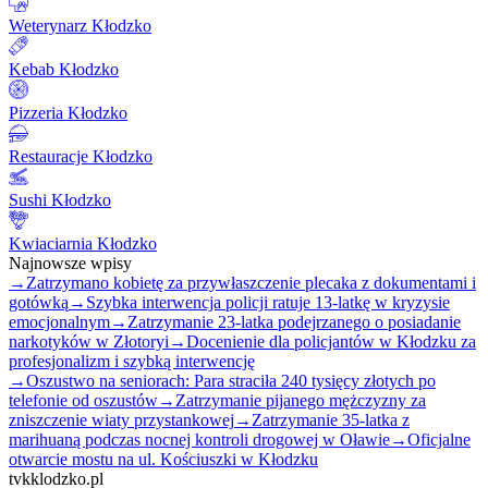
Weterynarz Kłodzko
Kebab Kłodzko
Pizzeria Kłodzko
Restauracje Kłodzko
Sushi Kłodzko
Kwiaciarnia Kłodzko
Najnowsze wpisy
→
Zatrzymano kobietę za przywłaszczenie plecaka z dokumentami i
gotówką
→
Szybka interwencja policji ratuje 13-latkę w kryzysie
emocjonalnym
→
Zatrzymanie 23-latka podejrzanego o posiadanie
narkotyków w Złotoryi
→
Docenienie dla policjantów w Kłodzku za
profesjonalizm i szybką interwencję
→
Oszustwo na seniorach: Para straciła 240 tysięcy złotych po
telefonie od oszustów
→
Zatrzymanie pijanego mężczyzny za
zniszczenie wiaty przystankowej
→
Zatrzymanie 35-latka z
marihuaną podczas nocnej kontroli drogowej w Oławie
→
Oficjalne
otwarcie mostu na ul. Kościuszki w Kłodzku
tvkklodzko.pl