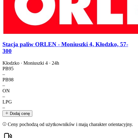
Stacja paliw ORLEN - Moniuszki 4, Kłodzko, 57-
300
Kłodzko · Moniuszki 4 ·
24h
PB95
–
PB98
–
ON
–
LPG
–
Dodaj cenę
Ceny pochodzą od użytkowników i mają charakter orientacyjny.