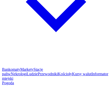
Bankomaty
Markety
Stacje
paliw
Nekrologi
Ludzie
Przewodniki
Kościoły
Kursy walut
Informator
miejski
Pogoda