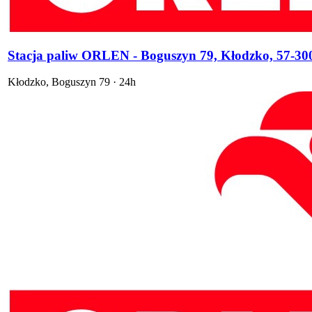
Stacja paliw ORLEN - Boguszyn 79, Kłodzko, 57-30
Kłodzko
,
Boguszyn 79
·
24h