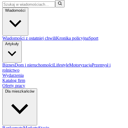
Wiadomości
Wiadomości z ostatniej chwili
Kronika policyjna
Sport
Artykuły
Biznes
Dom i nieruchomości
Lifestyle
Motoryzacja
Przemysł i
rolnictwo
Wydarzenia
Katalog firm
Oferty pracy
Dla mieszkańców
Bankomaty
Markety
Stacje