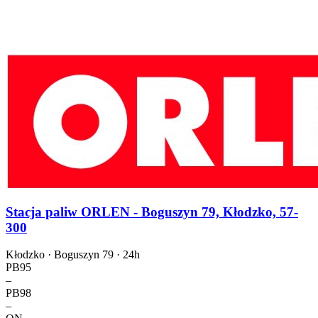
Stacja paliw ORLEN - Boguszyn 79, Kłodzko, 57-
300
Kłodzko · Boguszyn 79 ·
24h
PB95
–
PB98
–