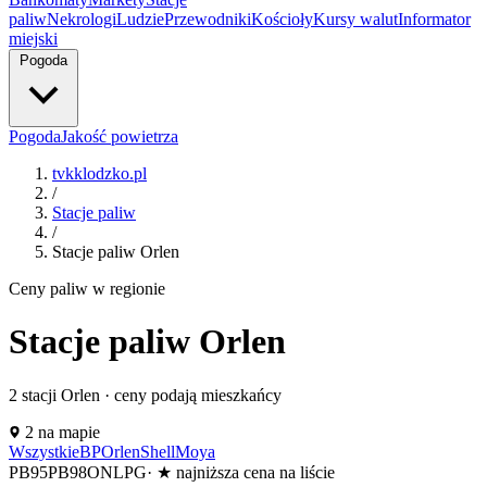
paliw
Nekrologi
Ludzie
Przewodniki
Kościoły
Kursy walut
Informator
miejski
Pogoda
Pogoda
Jakość powietrza
tvkklodzko.pl
/
Stacje paliw
/
Stacje paliw Orlen
Ceny paliw w regionie
Stacje paliw Orlen
2
stacji Orlen · ceny podają mieszkańcy
Leaflet
|
©
OpenStreetMap
2 na mapie
+
Wszystkie
BP
Orlen
Shell
Moya
PB95
PB98
ON
LPG
·
★
najniższa cena na liście
−