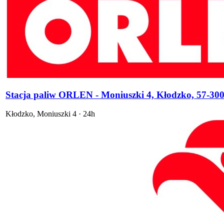
Stacja paliw ORLEN - Moniuszki 4, Kłodzko, 57-30
Kłodzko
,
Moniuszki 4
·
24h