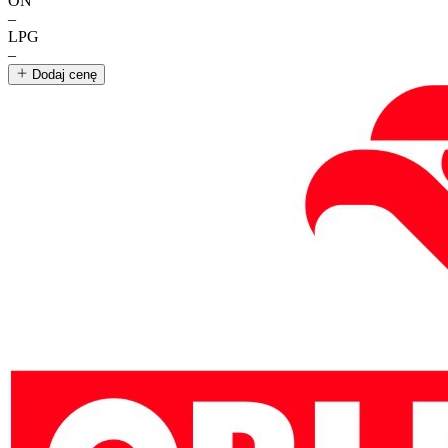
ON
–
LPG
–
Dodaj cenę