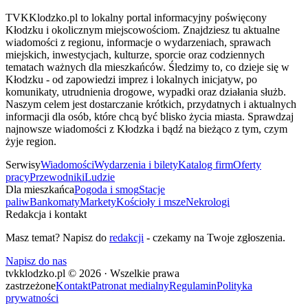
TVKKlodzko.pl to lokalny portal informacyjny poświęcony
Kłodzku i okolicznym miejscowościom. Znajdziesz tu aktualne
wiadomości z regionu, informacje o wydarzeniach, sprawach
miejskich, inwestycjach, kulturze, sporcie oraz codziennych
tematach ważnych dla mieszkańców. Śledzimy to, co dzieje się w
Kłodzku - od zapowiedzi imprez i lokalnych inicjatyw, po
komunikaty, utrudnienia drogowe, wypadki oraz działania służb.
Naszym celem jest dostarczanie krótkich, przydatnych i aktualnych
informacji dla osób, które chcą być blisko życia miasta. Sprawdzaj
najnowsze wiadomości z Kłodzka i bądź na bieżąco z tym, czym
żyje region.
Serwisy
Wiadomości
Wydarzenia i bilety
Katalog firm
Oferty
pracy
Przewodniki
Ludzie
Dla mieszkańca
Pogoda i smog
Stacje
paliw
Bankomaty
Markety
Kościoły i msze
Nekrologi
Redakcja i kontakt
Masz temat? Napisz do
redakcji
- czekamy na Twoje zgłoszenia.
Napisz do nas
tvkklodzko.pl © 2026 · Wszelkie prawa
zastrzeżone
Kontakt
Patronat medialny
Regulamin
Polityka
prywatności