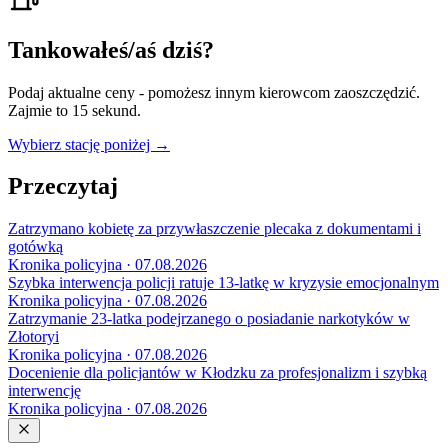
Tankowałeś/aś dziś?
Podaj aktualne ceny - pomożesz innym kierowcom zaoszczędzić.
Zajmie to 15 sekund.
Wybierz stację poniżej →
Przeczytaj
Zatrzymano kobietę za przywłaszczenie plecaka z dokumentami i
gotówką
Kronika policyjna · 07.08.2026
Szybka interwencja policji ratuje 13-latkę w kryzysie emocjonalnym
Kronika policyjna · 07.08.2026
Zatrzymanie 23-latka podejrzanego o posiadanie narkotyków w
Złotoryi
Kronika policyjna · 07.08.2026
Docenienie dla policjantów w Kłodzku za profesjonalizm i szybką
interwencję
Kronika policyjna · 07.08.2026