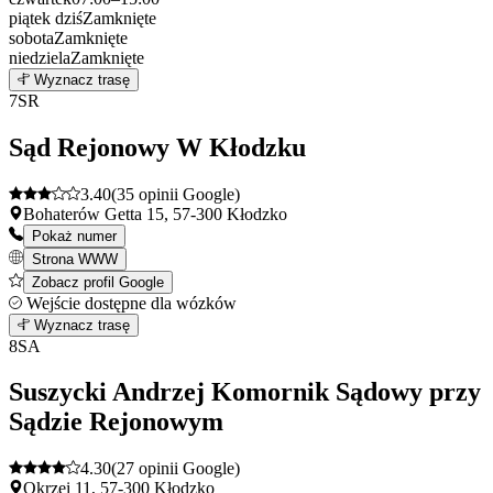
piątek
dziś
Zamknięte
sobota
Zamknięte
niedziela
Zamknięte
Leaflet
|
©
OpenStreetMap
6
Wyznacz trasę
+
7
SR
−
Sąd Rejonowy W Kłodzku
3.40
(35 opinii Google)
Bohaterów Getta 15, 57-300 Kłodzko
Pokaż numer
Strona WWW
Zobacz profil Google
Wejście dostępne dla wózków
Leaflet
|
©
OpenStreetMap
7
Wyznacz trasę
+
8
SA
−
Suszycki Andrzej Komornik Sądowy przy
Sądzie Rejonowym
4.30
(27 opinii Google)
Okrzei 11, 57-300 Kłodzko