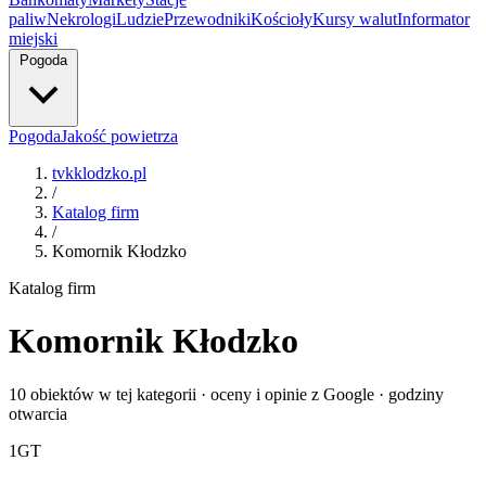
paliw
Nekrologi
Ludzie
Przewodniki
Kościoły
Kursy walut
Informator
miejski
Pogoda
Pogoda
Jakość powietrza
tvkklodzko.pl
/
Katalog firm
/
Komornik Kłodzko
Katalog firm
Komornik Kłodzko
10 obiektów w tej kategorii · oceny i opinie z Google · godziny
otwarcia
1
GT