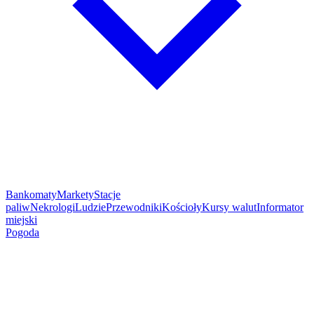
Bankomaty
Markety
Stacje
paliw
Nekrologi
Ludzie
Przewodniki
Kościoły
Kursy walut
Informator
miejski
Pogoda