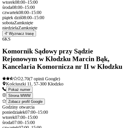
wtorek
08:00–15:00
środa
08:00–15:00
czwartek
08:00–15:00
piątek
dziś
08:00–15:00
sobota
Zamknięte
niedziela
Zamknięte
Leaflet
|
©
OpenStreetMap
5
Wyznacz trasę
+
6
KS
−
Komornik Sądowy przy Sądzie
Rejonowym w Kłodzku Marcin Bąk,
Kancelaria Komornicza nr II w Kłodzku
2.70
(7 opinii Google)
Kościuszki 11, 57-300 Kłodzko
Pokaż numer
Strona WWW
Zobacz profil Google
Godziny otwarcia
poniedziałek
07:00–15:00
wtorek
07:00–15:00
środa
07:00–15:00
czwartek
07:00–15:00