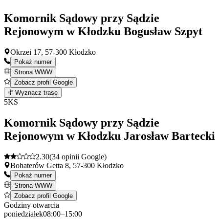
−
Komornik Sądowy przy Sądzie
Rejonowym w Kłodzku Bogusław Szpyt
Okrzei 17, 57-300 Kłodzko
Pokaż numer
Strona WWW
Zobacz profil Google
Leaflet
|
©
OpenStreetMap
4
Wyznacz trasę
+
5
KS
−
Komornik Sądowy przy Sądzie
Rejonowym w Kłodzku Jarosław Bartecki
2.30
(34 opinii Google)
Bohaterów Getta 8, 57-300 Kłodzko
Pokaż numer
Strona WWW
Zobacz profil Google
Godziny otwarcia
poniedziałek
08:00–15:00