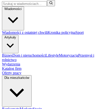
Wiadomości
Wiadomości z ostatniej chwili
Kronika policyjna
Sport
Artykuły
Biznes
Dom i nieruchomości
Lifestyle
Motoryzacja
Przemysł i
rolnictwo
Wydarzenia
Katalog firm
Oferty pracy
Dla mieszkańców
Bankomaty
Markety
Stacje