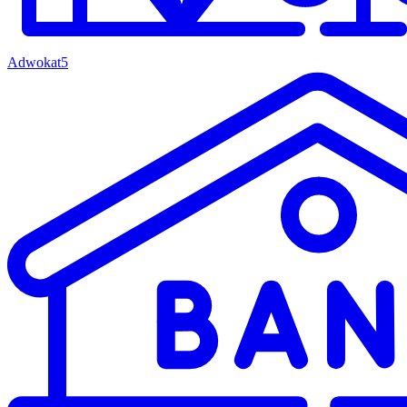
Adwokat
5