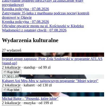
Zatrzymanie pijanego mężczyzny za zniszczenie wiaty
przystankowej
Kronika policyjna · 07.08.2026
Zatrzymanie 35-latka z marihuaną podczas nocnej kontroli
drogowej w Oławie
Kronika policyjna · 07.08.2026
Oficjalne otwarcie mostu na ul. Kościuszki w Kłodzku
Wiadomości z ostatniej chwili · 07.08.2026
Wydarzenia kulturalne
27 wydarzeń
19:00
07.09
hypeart.group zaprasza: Piotr Zola Szulowski w programie ATLAS
[stand-up]
2 lokalizacje · standup · od 99 zł
Kup bilet
17:30
11.09
Kabaret Ani Mru-Mru w najnowszym programie "Mniej więcej"
2 lokalizacje · kabaret · od 130 zł
Kup bilet
19:00
02.10
Michał Bajor - "Piosenki, które lubię"
2 lokalizacje · muzyka · od 199 zł