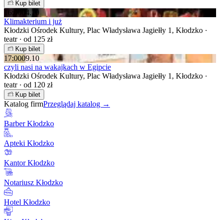
Kup bilet
16:00
04.10
Klimakterium i już
Kłodzki Ośrodek Kultury, Plac Władysława Jagiełły 1, Kłodzko ·
teatr · od 125 zł
Kup bilet
17:00
09.10
czyli nasi na wakajkach w Egipcie
Kłodzki Ośrodek Kultury, Plac Władysława Jagiełły 1, Kłodzko ·
teatr · od 120 zł
Kup bilet
Katalog firm
Przeglądaj katalog →
Barber Kłodzko
Apteki Kłodzko
Kantor Kłodzko
Notariusz Kłodzko
Hotel Kłodzko