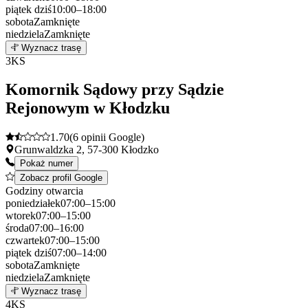
piątek
dziś
10:00–18:00
sobota
Zamknięte
niedziela
Zamknięte
Leaflet
|
©
OpenStreetMap
2
Wyznacz trasę
+
3
KS
−
Komornik Sądowy przy Sądzie
Rejonowym w Kłodzku
1.70
(6 opinii Google)
Grunwaldzka 2, 57-300 Kłodzko
Pokaż numer
Zobacz profil Google
Godziny otwarcia
poniedziałek
07:00–15:00
wtorek
07:00–15:00
środa
07:00–16:00
czwartek
07:00–15:00
piątek
dziś
07:00–14:00
sobota
Zamknięte
niedziela
Zamknięte
Leaflet
|
©
OpenStreetMap
3
Wyznacz trasę
+
4
KS