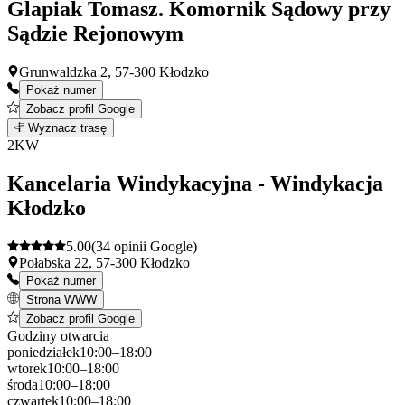
Glapiak Tomasz. Komornik Sądowy przy
Sądzie Rejonowym
Grunwaldzka 2, 57-300 Kłodzko
Pokaż numer
Zobacz profil Google
Leaflet
|
©
OpenStreetMap
1
Wyznacz trasę
+
2
KW
−
Kancelaria Windykacyjna - Windykacja
Kłodzko
5.00
(34 opinii Google)
Połabska 22, 57-300 Kłodzko
Pokaż numer
Strona WWW
Zobacz profil Google
Godziny otwarcia
poniedziałek
10:00–18:00
wtorek
10:00–18:00
środa
10:00–18:00
czwartek
10:00–18:00