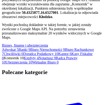
obejmuje wyniki wyszukiwania dla zapytania „Komornik” w
określonej lokalizacji. Punktem odniesienia były współrzędne
geograficzne
50.4325877,16.6527001
. Lokalizacja ta odpowiada
obszarowi miejscowości
Kłodzko
.
Wyniki pochodzą dokładnie w takiej formie, w jakiej zostały
zwrócone z Google Maps API. Na potrzeby zestawienia
przeanalizowano maksymalnie 20 wyników widocznych w Google
Maps.
Biznes, finanse i ubezpieczenia
Adwokat
5
Banki
9
Biuro Nieruchomości
9
Biuro Rachunkowe
7
Chwilówki
0
Doradca Podatkowy
10
Kantor
6
Kasy Fiskalne
0
Komornik
10
Kredyty
4
Notariusz
9
Radca Prawny
10
Ubezpieczenia
10
Wirtualne Biuro
0
Polecane kategorie