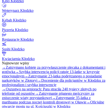
Kino Kłodzko
Weterynarz Kłodzko
Kebab Kłodzko
Pizzeria Kłodzko
Restauracje Kłodzko
Sushi Kłodzko
Kwiaciarnia Kłodzko
Najnowsze wpisy
→
Zatrzymano kobietę za przywłaszczenie plecaka z dokumentami i
gotówką
→
Szybka interwencja policji ratuje 13-latkę w kryzysie
emocjonalnym
→
Zatrzymanie 23-latka podejrzanego o posiadanie
narkotyków w Złotoryi
→
Docenienie dla policjantów w Kłodzku za
profesjonalizm i szybką interwencję
→
Oszustwo na seniorach: Para straciła 240 tysięcy złotych po
telefonie od oszustów
→
Zatrzymanie pijanego mężczyzny za
zniszczenie wiaty przystankowej
→
Zatrzymanie 35-latka z
marihuaną podczas nocnej kontroli drogowej w Oławie
→
Oficjalne
otwarcie mostu na ul. Kościuszki w Kłodzku