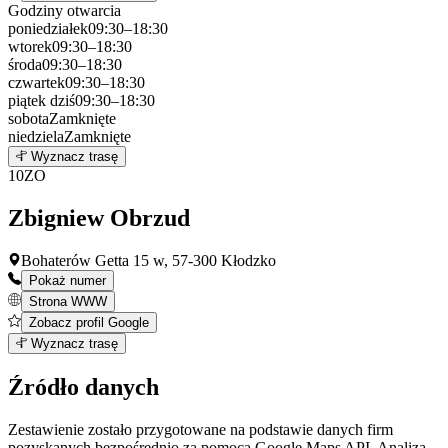
Godziny otwarcia
poniedziałek
09:30–18:30
wtorek
09:30–18:30
środa
09:30–18:30
czwartek
09:30–18:30
piątek
dziś
09:30–18:30
sobota
Zamknięte
niedziela
Zamknięte
Leaflet
|
©
OpenStreetMap
9
Wyznacz trasę
+
10
ZO
−
Zbigniew Obrzud
Bohaterów Getta 15 w, 57-300 Kłodzko
Pokaż numer
Strona WWW
Zobacz profil Google
Leaflet
|
©
OpenStreetMap
10
Wyznacz trasę
+
Źródło danych
−
Zestawienie zostało przygotowane na podstawie danych firm
pozyskanych bezpośrednio za pomocą Google Maps API. Analiza