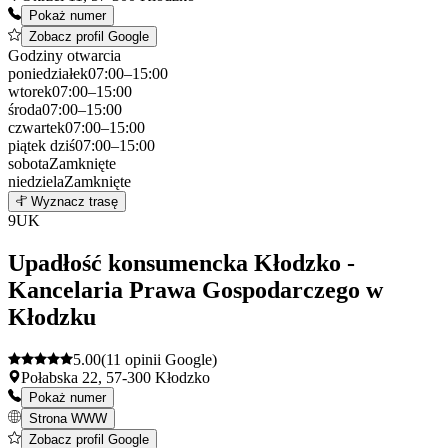
Pokaż numer
Zobacz profil Google
Godziny otwarcia
poniedziałek
07:00–15:00
wtorek
07:00–15:00
środa
07:00–15:00
czwartek
07:00–15:00
piątek
dziś
07:00–15:00
sobota
Zamknięte
niedziela
Zamknięte
Leaflet
|
©
OpenStreetMap
8
Wyznacz trasę
+
9
UK
−
Upadłość konsumencka Kłodzko -
Kancelaria Prawa Gospodarczego w
Kłodzku
5.00
(11 opinii Google)
Połabska 22, 57-300 Kłodzko
Pokaż numer
Strona WWW
Zobacz profil Google