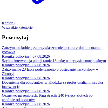
Kantor
6
Wszystkie kategorie →
Przeczytaj
Zatrzymano kobietę za przywłaszczenie plecaka z dokumentami i
gotówką
Kronika policyjna · 07.08.2026
Szybka interwencja policji ratuje 13-latkę w kryzysie emocjonalnym
Kronika policyjna · 07.08.2026
Zatrzymanie 23-latka podejrzanego o posiadanie narkotyków w
Złotoryi
Kronika policyjna · 07.08.2026
Docenienie dla policjantów w Kłodzku za profesjonalizm i szybką
interwencję
Kronika policyjna · 07.08.2026
Oszustwo na seniorach: Para straciła 240 tysięcy złotych po
telefonie od oszustów
Kronika policyjna · 07.08.2026