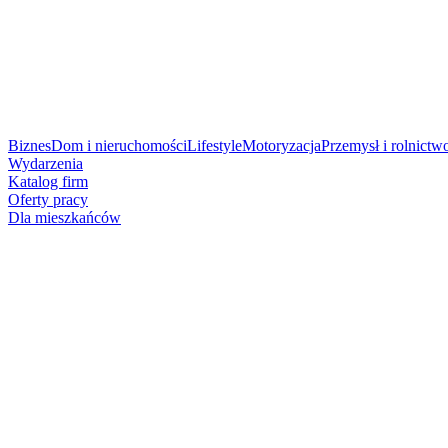
Biznes
Dom i nieruchomości
Lifestyle
Motoryzacja
Przemysł i rolnictw
Wydarzenia
Katalog firm
Oferty pracy
Dla mieszkańców