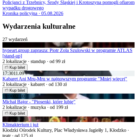
Policjanci z Trzebnicy, Środy Śląskiej i Krotoszyna pomogli ofiarom
wypadku drogowego
Kronika policyjna · 05.08.2026
Wydarzenia kulturalne
27 wydarzeń
19:00
07.09
hypeart.group zaprasza: Piotr Zola Szulowski w programie ATLAS
[stand-up]
2 lokalizacje · standup · od 99 zł
Kup bilet
17:30
11.09
Kabaret Ani Mru-Mru w najnowszym programie "Mniej więcej"
2 lokalizacje · kabaret · od 130 zł
Kup bilet
19:00
02.10
Michał Bajor - "Piosenki, które lubię"
2 lokalizacje · muzyka · od 199 zł
Kup bilet
16:00
04.10
Klimakterium i już
Kłodzki Ośrodek Kultury, Plac Władysława Jagiełły 1, Kłodzko ·
teatr · od 125 zł