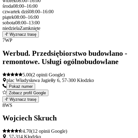
wtorek
08:00–16:00
środa
08:00–16:00
czwartek
dziś
08:00–16:00
piątek
08:00–16:00
sobota
08:00–13:00
niedziela
Zamknięte
Leaflet
|
©
OpenStreetMap
6
Wyznacz trasę
+
7
WP
−
Werbud. Przedsiębiorstwo budowlano -
remontowe. Usługi ogólnobudowlane
5.00
(2 opinii Google)
plac Władysława Jagiełły 6, 57-300 Kłodzko
Pokaż numer
Zobacz profil Google
Leaflet
|
©
OpenStreetMap
7
Wyznacz trasę
+
8
WS
−
Wojciech Skruch
4.70
(12 opinii Google)
, 57-314 Kłodzko