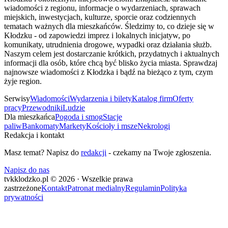
wiadomości z regionu, informacje o wydarzeniach, sprawach
miejskich, inwestycjach, kulturze, sporcie oraz codziennych
tematach ważnych dla mieszkańców. Śledzimy to, co dzieje się w
Kłodzku - od zapowiedzi imprez i lokalnych inicjatyw, po
komunikaty, utrudnienia drogowe, wypadki oraz działania służb.
Naszym celem jest dostarczanie krótkich, przydatnych i aktualnych
informacji dla osób, które chcą być blisko życia miasta. Sprawdzaj
najnowsze wiadomości z Kłodzka i bądź na bieżąco z tym, czym
żyje region.
Serwisy
Wiadomości
Wydarzenia i bilety
Katalog firm
Oferty
pracy
Przewodniki
Ludzie
Dla mieszkańca
Pogoda i smog
Stacje
paliw
Bankomaty
Markety
Kościoły i msze
Nekrologi
Redakcja i kontakt
Masz temat? Napisz do
redakcji
- czekamy na Twoje zgłoszenia.
Napisz do nas
tvkklodzko.pl © 2026 · Wszelkie prawa
zastrzeżone
Kontakt
Patronat medialny
Regulamin
Polityka
prywatności