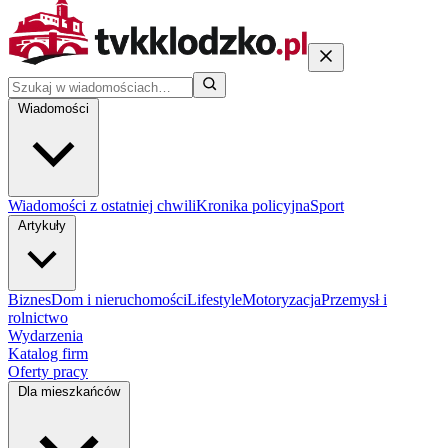
Wiadomości
Wiadomości z ostatniej chwili
Kronika policyjna
Sport
Artykuły
Biznes
Dom i nieruchomości
Lifestyle
Motoryzacja
Przemysł i
rolnictwo
Wydarzenia
Katalog firm
Oferty pracy
Dla mieszkańców