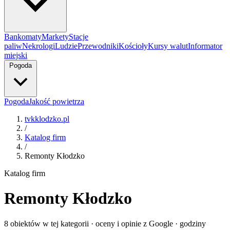
Bankomaty
Markety
Stacje
paliw
Nekrologi
Ludzie
Przewodniki
Kościoły
Kursy walut
Informator
miejski
Pogoda
Pogoda
Jakość powietrza
tvkklodzko.pl
/
Katalog firm
/
Remonty Kłodzko
Katalog firm
Remonty Kłodzko
8 obiektów w tej kategorii · oceny i opinie z Google · godziny