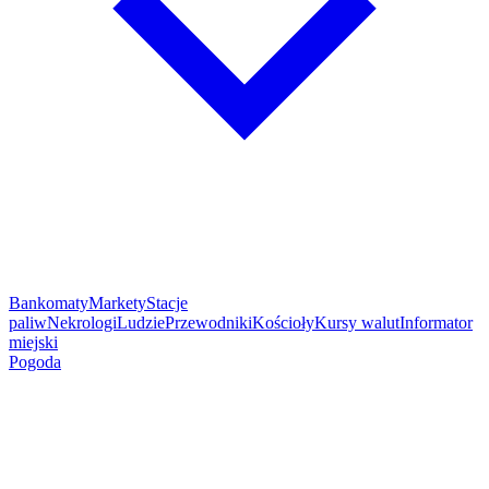
Bankomaty
Markety
Stacje
paliw
Nekrologi
Ludzie
Przewodniki
Kościoły
Kursy walut
Informator
miejski
Pogoda