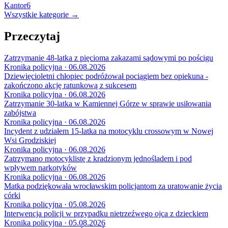
Kantor
6
Wszystkie kategorie →
Przeczytaj
Zatrzymanie 48-latka z pięcioma zakazami sądowymi po pościgu
Kronika policyjna · 06.08.2026
Dziewięcioletni chłopiec podróżował pociągiem bez opiekuna -
zakończono akcję ratunkową z sukcesem
Kronika policyjna · 06.08.2026
Zatrzymanie 30-latka w Kamiennej Górze w sprawie usiłowania
zabójstwa
Kronika policyjna · 06.08.2026
Incydent z udziałem 15-latka na motocyklu crossowym w Nowej
Wsi Grodziskiej
Kronika policyjna · 06.08.2026
Zatrzymano motocyklistę z kradzionym jednośladem i pod
wpływem narkotyków
Kronika policyjna · 06.08.2026
Matka podziękowała wrocławskim policjantom za uratowanie życia
córki
Kronika policyjna · 05.08.2026
Interwencja policji w przypadku nietrzeźwego ojca z dzieckiem
Kronika policyjna · 05.08.2026