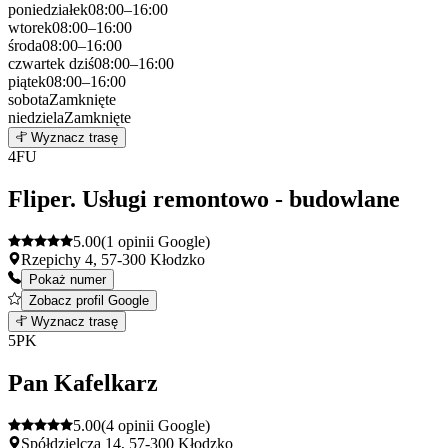
poniedziałek
08:00–16:00
wtorek
08:00–16:00
środa
08:00–16:00
czwartek
dziś
08:00–16:00
piątek
08:00–16:00
sobota
Zamknięte
niedziela
Zamknięte
Leaflet
|
©
OpenStreetMap
3
Wyznacz trasę
+
4
FU
−
Fliper. Usługi remontowo - budowlane
5.00
(1 opinii Google)
Rzepichy 4, 57-300 Kłodzko
Pokaż numer
Zobacz profil Google
Leaflet
|
©
OpenStreetMap
4
Wyznacz trasę
+
5
PK
−
Pan Kafelkarz
5.00
(4 opinii Google)
Spółdzielcza 14, 57-300 Kłodzko