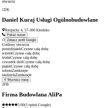
otwarcia
1
DK
Daniel Kuraj Usługi Ogólnobudowlane
Rzepichy 4, 57-300 Kłodzko
Pokaż numer
Zobacz profil Google
Godziny otwarcia
poniedziałek
Czynne całą dobę
wtorek
Czynne całą dobę
środa
Czynne całą dobę
czwartek
dziś
Czynne całą dobę
piątek
Czynne całą dobę
sobota
Zamknięte
niedziela
Zamknięte
Leaflet
|
©
OpenStreetMap
1
Wyznacz trasę
+
2
FB
−
Firma Budowlana AliPa
5.00
(3 opinii Google)