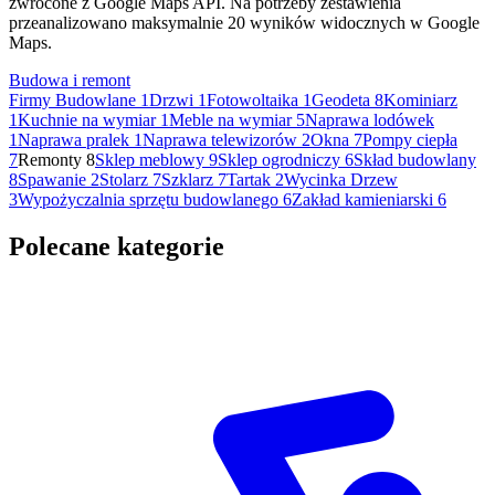
zwrócone z Google Maps API. Na potrzeby zestawienia
przeanalizowano maksymalnie 20 wyników widocznych w Google
Maps.
Budowa i remont
Firmy Budowlane
1
Drzwi
1
Fotowoltaika
1
Geodeta
8
Kominiarz
1
Kuchnie na wymiar
1
Meble na wymiar
5
Naprawa lodówek
1
Naprawa pralek
1
Naprawa telewizorów
2
Okna
7
Pompy ciepła
7
Remonty
8
Sklep meblowy
9
Sklep ogrodniczy
6
Skład budowlany
8
Spawanie
2
Stolarz
7
Szklarz
7
Tartak
2
Wycinka Drzew
3
Wypożyczalnia sprzętu budowlanego
6
Zakład kamieniarski
6
Polecane kategorie