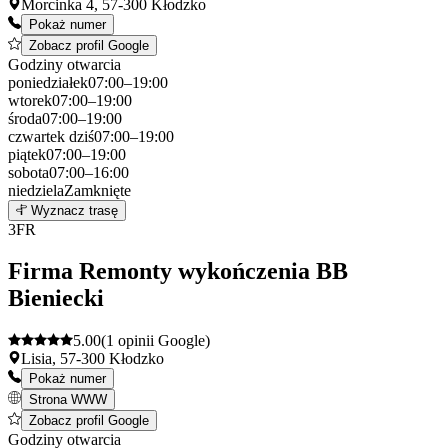
Morcinka 4, 57-300 Kłodzko
Pokaż numer
Zobacz profil Google
Godziny otwarcia
poniedziałek
07:00–19:00
wtorek
07:00–19:00
środa
07:00–19:00
czwartek
dziś
07:00–19:00
piątek
07:00–19:00
sobota
07:00–16:00
niedziela
Zamknięte
Leaflet
|
©
OpenStreetMap
2
Wyznacz trasę
+
3
FR
−
Firma Remonty wykończenia BB
Bieniecki
5.00
(1 opinii Google)
Lisia, 57-300 Kłodzko
Pokaż numer
Strona WWW
Zobacz profil Google
Godziny otwarcia