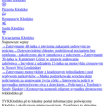
Pizzeria Kłodzko
Restauracje Kłodzko
Sushi Kłodzko
Kwiaciarnia Kłodzko
Najnowsze wpisy
→
Zatrzymanie 48-latka z pięcioma zakazami sądowymi po
pościgu
→
Dziewięcioletni chłopiec podróżował pociągiem bez
opiekuna - zakończono akcję ratunkową z sukcesem
→
Zatrzymanie
30-latka w Kamiennej Górze w sprawie usiłowania
zabójstwa
→
Incydent z udziałem 15-latka na motocyklu crossowym
w Nowej Wsi Grodziskiej
→
Zatrzymano motocyklistę z kradzionym jednośladem i pod
wpływem narkotyków
→
Matka podziękowała wrocławskim
policjantom za uratowanie życia córki
→
Interwencja policji w
przypadku nietrzeźwego ojca z dzieckiem
→
Policjanci z Trzebnicy,
Środy Śląskiej i Krotoszyna pomogli ofiarom wypadku drogowego
tvkklodzko.pl
TVKKlodzko.pl to lokalny portal informacyjny poświęcony
Kłodzku i okolicznym miejscowościom. Znajdziesz tu aktualne