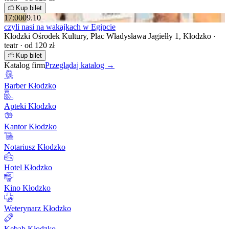
Kup bilet
17:00
09.10
czyli nasi na wakajkach w Egipcie
Kłodzki Ośrodek Kultury, Plac Władysława Jagiełły 1, Kłodzko ·
teatr · od 120 zł
Kup bilet
Katalog firm
Przeglądaj katalog →
Barber Kłodzko
Apteki Kłodzko
Kantor Kłodzko
Notariusz Kłodzko
Hotel Kłodzko
Kino Kłodzko
Weterynarz Kłodzko
Kebab Kłodzko