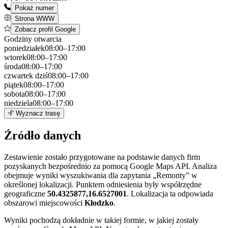
Pokaż numer
Strona WWW
Zobacz profil Google
Godziny otwarcia
poniedziałek
08:00–17:00
wtorek
08:00–17:00
środa
08:00–17:00
czwartek
dziś
08:00–17:00
piątek
08:00–17:00
sobota
08:00–17:00
niedziela
08:00–17:00
Leaflet
|
©
OpenStreetMap
8
Wyznacz trasę
+
Źródło danych
−
Zestawienie zostało przygotowane na podstawie danych firm
pozyskanych bezpośrednio za pomocą Google Maps API. Analiza
obejmuje wyniki wyszukiwania dla zapytania „Remonty” w
określonej lokalizacji. Punktem odniesienia były współrzędne
geograficzne
50.4325877,16.6527001
. Lokalizacja ta odpowiada
obszarowi miejscowości
Kłodzko
.
Wyniki pochodzą dokładnie w takiej formie, w jakiej zostały