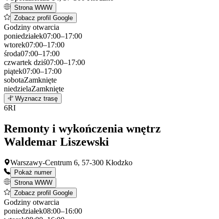
Strona WWW
Zobacz profil Google
Godziny otwarcia
poniedziałek
07:00–17:00
wtorek
07:00–17:00
środa
07:00–17:00
czwartek
dziś
07:00–17:00
piątek
07:00–17:00
sobota
Zamknięte
niedziela
Zamknięte
Leaflet
|
©
OpenStreetMap
5
Wyznacz trasę
+
6
RI
−
Remonty i wykończenia wnętrz
Waldemar Liszewski
Warszawy-Centrum 6, 57-300 Kłodzko
Pokaż numer
Strona WWW
Zobacz profil Google
Godziny otwarcia
poniedziałek
08:00–16:00