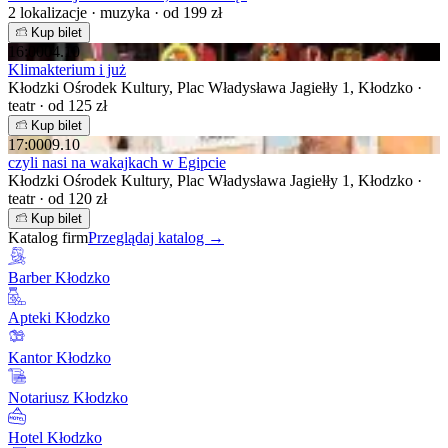
2 lokalizacje · muzyka · od 199 zł
Kup bilet
16:00
04.10
Klimakterium i już
Kłodzki Ośrodek Kultury, Plac Władysława Jagiełły 1, Kłodzko ·
teatr · od 125 zł
Kup bilet
17:00
09.10
czyli nasi na wakajkach w Egipcie
Kłodzki Ośrodek Kultury, Plac Władysława Jagiełły 1, Kłodzko ·
teatr · od 120 zł
Kup bilet
Katalog firm
Przeglądaj katalog →
Barber Kłodzko
Apteki Kłodzko
Kantor Kłodzko
Notariusz Kłodzko
Hotel Kłodzko