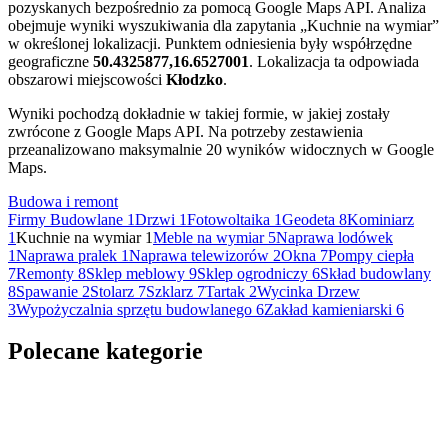
pozyskanych bezpośrednio za pomocą Google Maps API. Analiza
obejmuje wyniki wyszukiwania dla zapytania „Kuchnie na wymiar”
w określonej lokalizacji. Punktem odniesienia były współrzędne
geograficzne
50.4325877,16.6527001
. Lokalizacja ta odpowiada
obszarowi miejscowości
Kłodzko
.
Wyniki pochodzą dokładnie w takiej formie, w jakiej zostały
zwrócone z Google Maps API. Na potrzeby zestawienia
przeanalizowano maksymalnie 20 wyników widocznych w Google
Maps.
Budowa i remont
Firmy Budowlane
1
Drzwi
1
Fotowoltaika
1
Geodeta
8
Kominiarz
1
Kuchnie na wymiar
1
Meble na wymiar
5
Naprawa lodówek
1
Naprawa pralek
1
Naprawa telewizorów
2
Okna
7
Pompy ciepła
7
Remonty
8
Sklep meblowy
9
Sklep ogrodniczy
6
Skład budowlany
8
Spawanie
2
Stolarz
7
Szklarz
7
Tartak
2
Wycinka Drzew
3
Wypożyczalnia sprzętu budowlanego
6
Zakład kamieniarski
6
Polecane kategorie