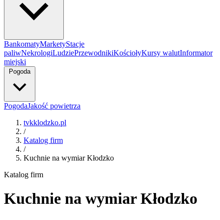
Bankomaty
Markety
Stacje
paliw
Nekrologi
Ludzie
Przewodniki
Kościoły
Kursy walut
Informator
miejski
Pogoda
Pogoda
Jakość powietrza
tvkklodzko.pl
/
Katalog firm
/
Kuchnie na wymiar Kłodzko
Katalog firm
Kuchnie na wymiar Kłodzko