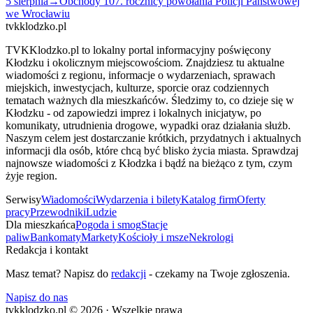
5 sierpnia
→
Obchody 107. rocznicy powołania Policji Państwowej
we Wrocławiu
tvkklodzko.pl
TVKKlodzko.pl to lokalny portal informacyjny poświęcony
Kłodzku i okolicznym miejscowościom. Znajdziesz tu aktualne
wiadomości z regionu, informacje o wydarzeniach, sprawach
miejskich, inwestycjach, kulturze, sporcie oraz codziennych
tematach ważnych dla mieszkańców. Śledzimy to, co dzieje się w
Kłodzku - od zapowiedzi imprez i lokalnych inicjatyw, po
komunikaty, utrudnienia drogowe, wypadki oraz działania służb.
Naszym celem jest dostarczanie krótkich, przydatnych i aktualnych
informacji dla osób, które chcą być blisko życia miasta. Sprawdzaj
najnowsze wiadomości z Kłodzka i bądź na bieżąco z tym, czym
żyje region.
Serwisy
Wiadomości
Wydarzenia i bilety
Katalog firm
Oferty
pracy
Przewodniki
Ludzie
Dla mieszkańca
Pogoda i smog
Stacje
paliw
Bankomaty
Markety
Kościoły i msze
Nekrologi
Redakcja i kontakt
Masz temat? Napisz do
redakcji
- czekamy na Twoje zgłoszenia.
Napisz do nas
tvkklodzko.pl © 2026 · Wszelkie prawa