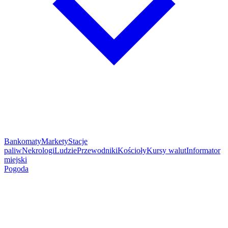
Bankomaty
Markety
Stacje
paliw
Nekrologi
Ludzie
Przewodniki
Kościoły
Kursy walut
Informator
miejski
Pogoda