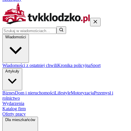
Wiadomości
Wiadomości z ostatniej chwili
Kronika policyjna
Sport
Artykuły
Biznes
Dom i nieruchomości
Lifestyle
Motoryzacja
Przemysł i
rolnictwo
Wydarzenia
Katalog firm
Oferty pracy
Dla mieszkańców