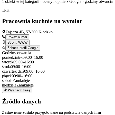
1 obiekt w tej kategorii · oceny i opinie z Google · godziny otwarcia
1
PK
Pracownia kuchnie na wymiar
Zajęcza 4B, 57-300 Kłodzko
Pokaż numer
Strona WWW
Zobacz profil Google
Godziny otwarcia
poniedziałek
09:00–16:00
wtorek
09:00–16:00
środa
09:00–16:00
czwartek
dziś
09:00–16:00
piątek
09:00–16:00
sobota
Zamknięte
niedziela
Zamknięte
Leaflet
|
©
OpenStreetMap
1
Wyznacz trasę
+
Źródło danych
−
Zestawienie zostało przygotowane na podstawie danych firm