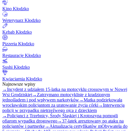
Kino Kłodzko
Weterynarz Kłodzko
Kebab Kłodzko
Pizzeria Kłodzko
Restauracje Kłodzko
Sushi Kłodzko
Kwiaciarnia Kłodzko
Najnowsze wpisy
→
Incydent z udziałem 15-latka na motocyklu crossowym w Nowej
Wsi Grodziskiej
→
Zatrzymano motocyklistę z kradzionym
jednośladem i pod wpływem narkotyków
→
Matka podziękowała
wrocławskim policjantom za uratowanie życia córki
→
Interwencja
policji w przypadku nietrzeźwego ojca z dzieckiem
→
Policjanci z Trzebnicy, Środy Śląskiej i Krotoszyna pomogli
ofiarom wypadku drogowego
→
37-latek aresztowany po ataku na
policjantów i partnerkę
→
Aktualizacja certyfikatów mObywatela do