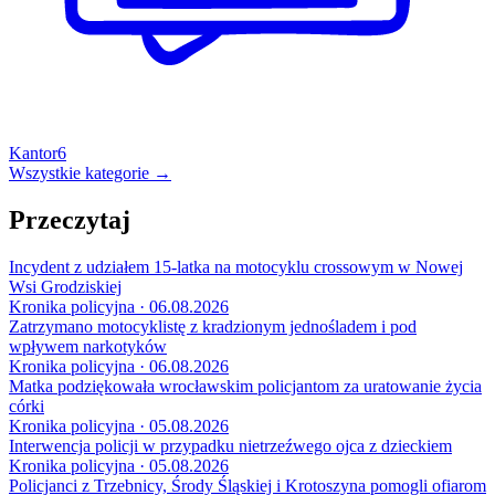
Kantor
6
Wszystkie kategorie →
Przeczytaj
Incydent z udziałem 15-latka na motocyklu crossowym w Nowej
Wsi Grodziskiej
Kronika policyjna · 06.08.2026
Zatrzymano motocyklistę z kradzionym jednośladem i pod
wpływem narkotyków
Kronika policyjna · 06.08.2026
Matka podziękowała wrocławskim policjantom za uratowanie życia
córki
Kronika policyjna · 05.08.2026
Interwencja policji w przypadku nietrzeźwego ojca z dzieckiem
Kronika policyjna · 05.08.2026
Policjanci z Trzebnicy, Środy Śląskiej i Krotoszyna pomogli ofiarom