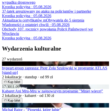
wypadku drogowego
Kronika policyjna · 05.08.2026
37-latek aresztowany po ataku na policjantów i partnerkę
Kronika policyjna · 05.08.2026
Aktualizacja certyfikatów mObywatela do 5 sierpnia
Wiadomości z ostatniej chwili · 05.08.2026
Obchody 107. rocznicy powołania Policji Państwowej we
Wrocławiu
Kronika policyjna · 05.08.2026
Wydarzenia kulturalne
27 wydarzeń
19:00
07.09
hypeart.group zaprasza: Piotr Zola Szulowski w programie ATLAS
[stand-up]
2 lokalizacje · standup · od 99 zł
Kup bilet
17:30
11.09
Kabaret Ani Mru-Mru w najnowszym programie "Mniej więcej"
2 lokalizacje · kabaret · od 130 zł
Kup bilet
19:00
02.10
Michał Bajor - "Piosenki, które lubię"