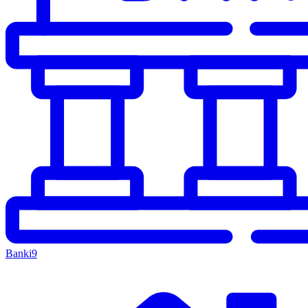
Banki
9