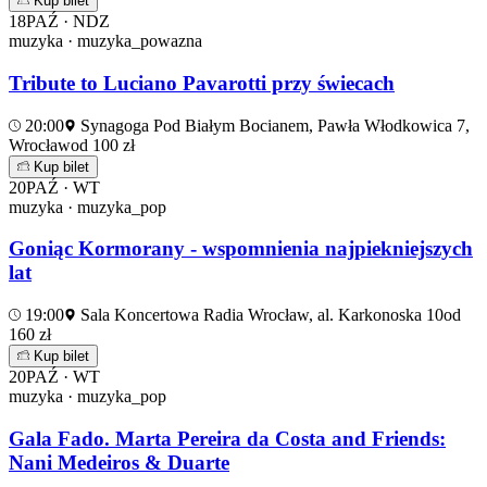
Kup bilet
18
PAŹ · NDZ
muzyka · muzyka_powazna
Tribute to Luciano Pavarotti przy świecach
20:00
Synagoga Pod Białym Bocianem, Pawła Włodkowica 7,
Wrocław
od 100 zł
Kup bilet
20
PAŹ · WT
muzyka · muzyka_pop
Goniąc Kormorany - wspomnienia najpiekniejszych
lat
19:00
Sala Koncertowa Radia Wrocław, al. Karkonoska 10
od
160 zł
Kup bilet
20
PAŹ · WT
muzyka · muzyka_pop
Gala Fado. Marta Pereira da Costa and Friends:
Nani Medeiros & Duarte