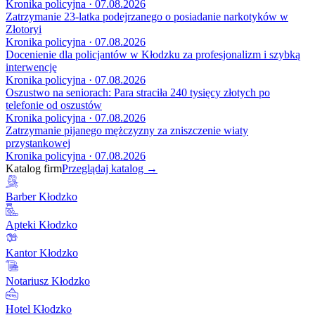
Kronika policyjna · 07.08.2026
Zatrzymanie 23-latka podejrzanego o posiadanie narkotyków w
Złotoryi
Kronika policyjna · 07.08.2026
Docenienie dla policjantów w Kłodzku za profesjonalizm i szybką
interwencję
Kronika policyjna · 07.08.2026
Oszustwo na seniorach: Para straciła 240 tysięcy złotych po
telefonie od oszustów
Kronika policyjna · 07.08.2026
Zatrzymanie pijanego mężczyzny za zniszczenie wiaty
przystankowej
Kronika policyjna · 07.08.2026
Katalog firm
Przeglądaj katalog →
Barber Kłodzko
Apteki Kłodzko
Kantor Kłodzko
Notariusz Kłodzko
Hotel Kłodzko