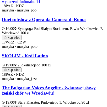
wydarzenia kulturalne
14
18
PAŹ · NDZ
muzyka · muzyka_pop
Duet solistów z Opera da Camera di Roma
16:00
Synagoga Pod Białym Bocianem, Pawła Włodkowica 7,
Wrocław
od 100 zł
Kup bilet
17
WRZ · CZW
muzyka · muzyka_polo
SKOLIM - Król Latino
19:00
2 lokalizacje
od 100 zł
Kup bilet
18
PAŹ · NDZ
muzyka · muzyka_jazz
The Bulgarian Voices Angelite - światowej sławy
żeński chór we Wrocławiu!
19:00
Stary Klasztor, Purkyniego 1, Wrocław
od 90 zł