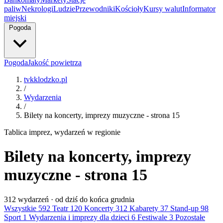
paliw
Nekrologi
Ludzie
Przewodniki
Kościoły
Kursy walut
Informator
miejski
Pogoda
Pogoda
Jakość powietrza
tvkklodzko.pl
/
Wydarzenia
/
Bilety na koncerty, imprezy muzyczne - strona 15
Tablica imprez, wydarzeń w regionie
Bilety na koncerty, imprezy
muzyczne - strona 15
312
wydarzeń · od dziś do końca grudnia
Wszystkie
592
Teatr
120
Koncerty
312
Kabarety
37
Stand-up
98
Sport
1
Wydarzenia i imprezy dla dzieci
6
Festiwale
3
Pozostałe