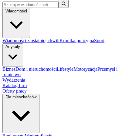
Wiadomości
Wiadomości z ostatniej chwili
Kronika policyjna
Sport
Artykuły
Biznes
Dom i nieruchomości
Lifestyle
Motoryzacja
Przemysł i
rolnictwo
Wydarzenia
Katalog firm
Oferty pracy
Dla mieszkańców
Bankomaty
Markety
Stacje