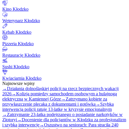
Kino Kłodzko
Weterynarz Kłodzko
Kebab Kłodzko
Pizzeria Kłodzko
Restauracje Kłodzko
Sushi Kłodzko
Kwiaciarnia Kłodzko
Najnowsze wpisy
→
Działania dolnośląskiej policji na rzecz bezpiecznych wakacji
2026
→
Kolizja pomiędzy samochodem osobowym a hulajnogą
elektryczną w Kamiennej Górze
→
Zatrzymano kobietę za
przywłaszczenie plecaka z dokumentami i gotówką
→
Szybka
interwencja policji ratuje 13-latkę w kryzysie emocjonalnym
→
Zatrzymanie 23-latka podejrzanego o posiadanie narkotyków w
Złotoryi
→
Docenienie dla policjantów w Kłodzku za profesjonalizm
i szybką interwencję
→
Oszustwo na seniorach: Para straciła 240