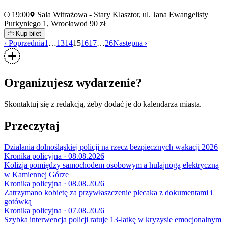
19:00
Sala Witrażowa - Stary Klasztor, ul. Jana Ewangelisty
Purkyniego 1, Wrocław
od 90 zł
Kup bilet
‹ Poprzednia
1
…
13
14
15
16
17
…
26
Następna ›
Organizujesz wydarzenie?
Skontaktuj się z redakcją, żeby dodać je do kalendarza miasta.
Przeczytaj
Działania dolnośląskiej policji na rzecz bezpiecznych wakacji 2026
Kronika policyjna · 08.08.2026
Kolizja pomiędzy samochodem osobowym a hulajnogą elektryczną
w Kamiennej Górze
Kronika policyjna · 08.08.2026
Zatrzymano kobietę za przywłaszczenie plecaka z dokumentami i
gotówką
Kronika policyjna · 07.08.2026
Szybka interwencja policji ratuje 13-latkę w kryzysie emocjonalnym