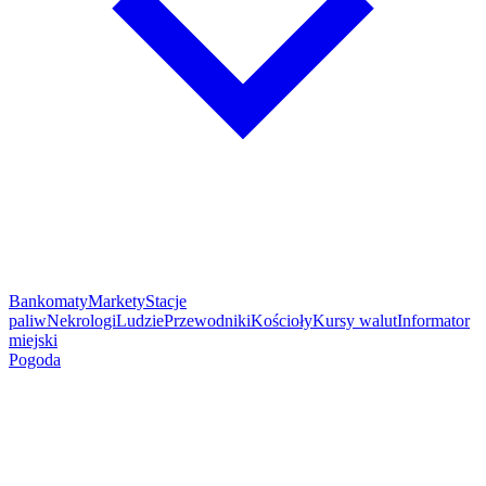
Bankomaty
Markety
Stacje
paliw
Nekrologi
Ludzie
Przewodniki
Kościoły
Kursy walut
Informator
miejski
Pogoda