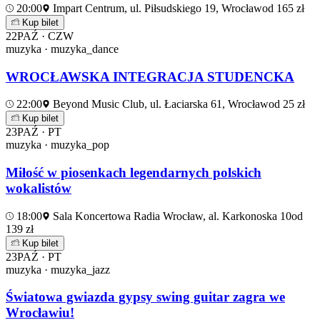
20:00
Impart Centrum, ul. Piłsudskiego 19, Wrocław
od 165 zł
Kup bilet
22
PAŹ · CZW
muzyka · muzyka_dance
WROCŁAWSKA INTEGRACJA STUDENCKA
22:00
Beyond Music Club, ul. Łaciarska 61, Wrocław
od 25 zł
Kup bilet
23
PAŹ · PT
muzyka · muzyka_pop
Miłość w piosenkach legendarnych polskich
wokalistów
18:00
Sala Koncertowa Radia Wrocław, al. Karkonoska 10
od
139 zł
Kup bilet
23
PAŹ · PT
muzyka · muzyka_jazz
Światowa gwiazda gypsy swing guitar zagra we
Wrocławiu!