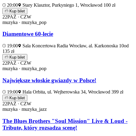
20:00
Stary Klasztor, Purkyniego 1, Wrocław
od 100 zł
Kup bilet
22
PAŹ · CZW
muzyka · muzyka_pop
Diamentowe 60-lecie
19:00
Sala Koncertowa Radia Wrocław, al. Karkonoska 10
od
135 zł
Kup bilet
22
PAŹ · CZW
muzyka · muzyka_pop
Największe włoskie gwiazdy w Polsce!
19:00
Hala Orbita, ul. Wejherowska 34, Wrocław
od 399 zł
Kup bilet
22
PAŹ · CZW
muzyka · muzyka_jazz
The Blues Brothers "Soul Mission" Live & Loud -
Tribute, który rozsadza scenę!