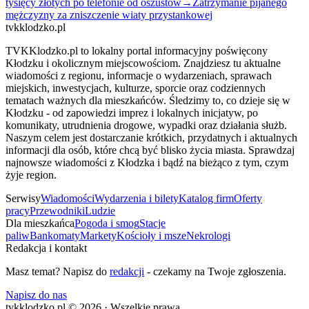
tysięcy złotych po telefonie od oszustów
→
Zatrzymanie pijanego
mężczyzny za zniszczenie wiaty przystankowej
tvkklodzko.pl
TVKKlodzko.pl to lokalny portal informacyjny poświęcony
Kłodzku i okolicznym miejscowościom. Znajdziesz tu aktualne
wiadomości z regionu, informacje o wydarzeniach, sprawach
miejskich, inwestycjach, kulturze, sporcie oraz codziennych
tematach ważnych dla mieszkańców. Śledzimy to, co dzieje się w
Kłodzku - od zapowiedzi imprez i lokalnych inicjatyw, po
komunikaty, utrudnienia drogowe, wypadki oraz działania służb.
Naszym celem jest dostarczanie krótkich, przydatnych i aktualnych
informacji dla osób, które chcą być blisko życia miasta. Sprawdzaj
najnowsze wiadomości z Kłodzka i bądź na bieżąco z tym, czym
żyje region.
Serwisy
Wiadomości
Wydarzenia i bilety
Katalog firm
Oferty
pracy
Przewodniki
Ludzie
Dla mieszkańca
Pogoda i smog
Stacje
paliw
Bankomaty
Markety
Kościoły i msze
Nekrologi
Redakcja i kontakt
Masz temat? Napisz do
redakcji
- czekamy na Twoje zgłoszenia.
Napisz do nas
tvkklodzko.pl © 2026 · Wszelkie prawa