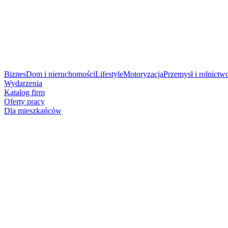
Biznes
Dom i nieruchomości
Lifestyle
Motoryzacja
Przemysł i rolnictw
Wydarzenia
Katalog firm
Oferty pracy
Dla mieszkańców