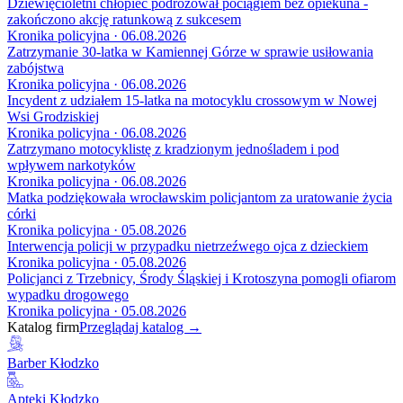
Dziewięcioletni chłopiec podróżował pociągiem bez opiekuna -
zakończono akcję ratunkową z sukcesem
Kronika policyjna · 06.08.2026
Zatrzymanie 30-latka w Kamiennej Górze w sprawie usiłowania
zabójstwa
Kronika policyjna · 06.08.2026
Incydent z udziałem 15-latka na motocyklu crossowym w Nowej
Wsi Grodziskiej
Kronika policyjna · 06.08.2026
Zatrzymano motocyklistę z kradzionym jednośladem i pod
wpływem narkotyków
Kronika policyjna · 06.08.2026
Matka podziękowała wrocławskim policjantom za uratowanie życia
córki
Kronika policyjna · 05.08.2026
Interwencja policji w przypadku nietrzeźwego ojca z dzieckiem
Kronika policyjna · 05.08.2026
Policjanci z Trzebnicy, Środy Śląskiej i Krotoszyna pomogli ofiarom
wypadku drogowego
Kronika policyjna · 05.08.2026
Katalog firm
Przeglądaj katalog →
Barber Kłodzko
Apteki Kłodzko