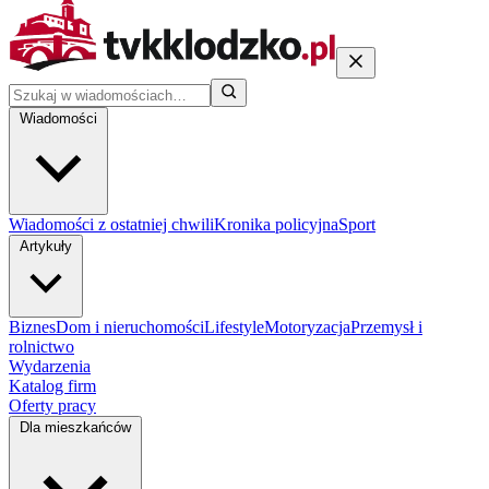
Wiadomości
Wiadomości z ostatniej chwili
Kronika policyjna
Sport
Artykuły
Biznes
Dom i nieruchomości
Lifestyle
Motoryzacja
Przemysł i
rolnictwo
Wydarzenia
Katalog firm
Oferty pracy
Dla mieszkańców