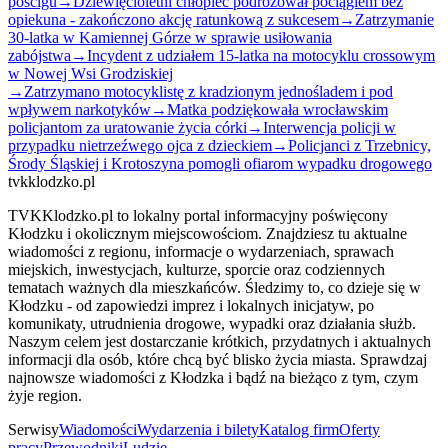
pościgu
→
Dziewięcioletni chłopiec podróżował pociągiem bez
opiekuna - zakończono akcję ratunkową z sukcesem
→
Zatrzymanie
30-latka w Kamiennej Górze w sprawie usiłowania
zabójstwa
→
Incydent z udziałem 15-latka na motocyklu crossowym
w Nowej Wsi Grodziskiej
→
Zatrzymano motocyklistę z kradzionym jednośladem i pod
wpływem narkotyków
→
Matka podziękowała wrocławskim
policjantom za uratowanie życia córki
→
Interwencja policji w
przypadku nietrzeźwego ojca z dzieckiem
→
Policjanci z Trzebnicy,
Środy Śląskiej i Krotoszyna pomogli ofiarom wypadku drogowego
tvkklodzko.pl
TVKKlodzko.pl to lokalny portal informacyjny poświęcony
Kłodzku i okolicznym miejscowościom. Znajdziesz tu aktualne
wiadomości z regionu, informacje o wydarzeniach, sprawach
miejskich, inwestycjach, kulturze, sporcie oraz codziennych
tematach ważnych dla mieszkańców. Śledzimy to, co dzieje się w
Kłodzku - od zapowiedzi imprez i lokalnych inicjatyw, po
komunikaty, utrudnienia drogowe, wypadki oraz działania służb.
Naszym celem jest dostarczanie krótkich, przydatnych i aktualnych
informacji dla osób, które chcą być blisko życia miasta. Sprawdzaj
najnowsze wiadomości z Kłodzka i bądź na bieżąco z tym, czym
żyje region.
Serwisy
Wiadomości
Wydarzenia i bilety
Katalog firm
Oferty
pracy
Przewodniki
Ludzie