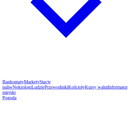
Bankomaty
Markety
Stacje
paliw
Nekrologi
Ludzie
Przewodniki
Kościoły
Kursy walut
Informator
miejski
Pogoda