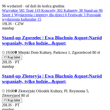
96
wydarzeń · od dziś do końca grudnia
Wszystkie
581
Teatr
119
Koncerty
302
Kabarety
38
Stand-up
96
Sport
1
Wydarzenia i imprezy dla dzieci
6
Festiwale
3
Pozostałe
wydarzenia kulturalne
15
19
LIS · CZW
standup
Stand-up Zgorzelec | Ewa Błachnio &quot;Naród
wspaniały, tylko ludzie...&quot;
19:00
Miejski Dom Kultury, Parkowa 1, Zgorzelec
od 80 zł
Kup bilet
20
LIS · PT
standup
Stand-up Złotoryja | Ewa Błachnio &quot;Naród
wspaniały, tylko ludzie...&quot;
19:00
Złotoryjski Ośrodek Kultury, Pl. Reymonta 5,
Złotoryja
od 80 zł
Kup bilet
20
LIS · PT
standup