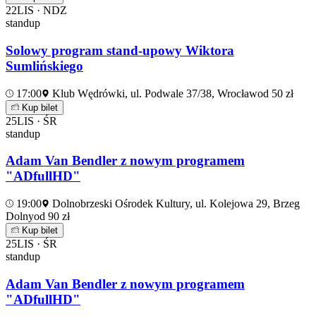
22
LIS · NDZ
standup
Solowy program stand-upowy Wiktora
Sumlińskiego
17:00
Klub Wędrówki, ul. Podwale 37/38, Wrocław
od 50 zł
Kup bilet
25
LIS · ŚR
standup
Adam Van Bendler z nowym programem
"ADfullHD"
19:00
Dolnobrzeski Ośrodek Kultury, ul. Kolejowa 29, Brzeg
Dolny
od 90 zł
Kup bilet
25
LIS · ŚR
standup
Adam Van Bendler z nowym programem
"ADfullHD"