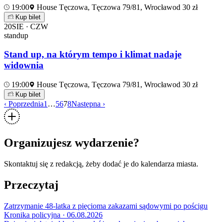
19:00
House Tęczowa, Tęczowa 79/81, Wrocław
od 30 zł
Kup bilet
20
SIE · CZW
standup
Stand up, na którym tempo i klimat nadaje
widownia
19:00
House Tęczowa, Tęczowa 79/81, Wrocław
od 30 zł
Kup bilet
‹ Poprzednia
1
…
5
6
7
8
Następna ›
Organizujesz wydarzenie?
Skontaktuj się z redakcją, żeby dodać je do kalendarza miasta.
Przeczytaj
Zatrzymanie 48-latka z pięcioma zakazami sądowymi po pościgu
Kronika policyjna · 06.08.2026