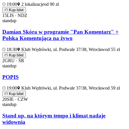
19:00
2 lokalizacje
od 90 zł
Kup bilet
15
LIS · NDZ
standup
Damian Skóra w programie "Pan Komentarz" +
Polska Komentująca na żywo
18:30
Klub Wędrówki, ul. Podwale 37/38, Wrocław
od 55 zł
Kup bilet
2
GRU · ŚR
standup
POPIS
19:00
Klub Wędrówki, ul. Podwale 37/38, Wrocław
od 59 zł
Kup bilet
20
SIE · CZW
standup
Stand up, na którym tempo i klimat nadaje
widownia