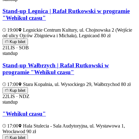
Stand-up Legnica | Rafał Rutkowski w programie
"Wehikuł czasu"
19:00
Legnickie Centrum Kultury, ul. Chojnowska 2 (Wejście
od ulicy Ojców Zbigniewa i Michała), Legnica
od 80 zł
Kup bilet
21
LIS · SOB
standup
Stand-up Wałbrzych | Rafał Rutkowski w
programie "Wehikuł czasu"
17:00
Stara Kopalnia, ul. Wysockiego 29, Wałbrzych
od 80 zł
Kup bilet
22
LIS · NDZ
standup
"Wehikuł czasu"
17:00
Hala Stulecia - Sala Audytoryjna, ul. Wystawowa 1,
Wrocław
od 90 zł
Kup bilet