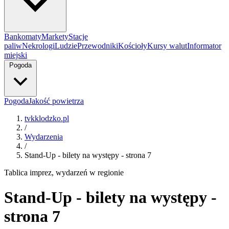
Bankomaty
Markety
Stacje
paliw
Nekrologi
Ludzie
Przewodniki
Kościoły
Kursy walut
Informator
miejski
Pogoda
Pogoda
Jakość powietrza
tvkklodzko.pl
/
Wydarzenia
/
Stand-Up - bilety na występy - strona 7
Tablica imprez, wydarzeń w regionie
Stand-Up - bilety na występy -
strona 7