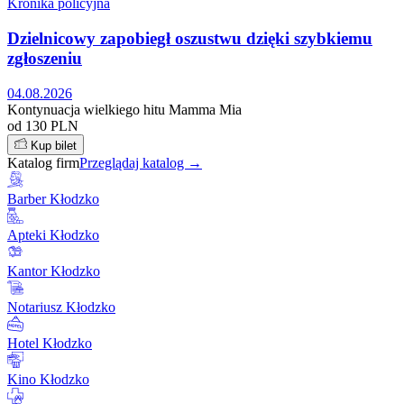
Kronika policyjna
Dzielnicowy zapobiegł oszustwu dzięki szybkiemu
zgłoszeniu
04.08.2026
Kontynuacja wielkiego hitu Mamma Mia
od 130 PLN
Kup bilet
Katalog firm
Przeglądaj katalog →
Barber Kłodzko
Apteki Kłodzko
Kantor Kłodzko
Notariusz Kłodzko
Hotel Kłodzko
Kino Kłodzko