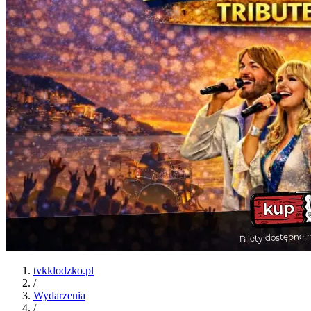
tvkklodzko.pl
/
Wydarzenia
/