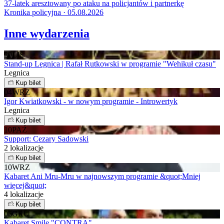
37-latek aresztowany po ataku na policjantów i partnerkę
Kronika policyjna · 05.08.2026
Inne wydarzenia
20
LIS
Stand-up Legnica | Rafał Rutkowski w programie "Wehikuł czasu"
Legnica
Kup bilet
04
WRZ
Igor Kwiatkowski - w nowym programie - Introwertyk
Legnica
Kup bilet
10
PAŹ
Support: Cezary Sadowski
2 lokalizacje
Kup bilet
10
WRZ
Kabaret Ani Mru-Mru w najnowszym programie &quot;Mniej
więcej&quot;
4 lokalizacje
Kup bilet
06
GRU
Kabaret Smile "CONTRA".