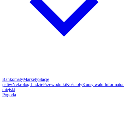
Bankomaty
Markety
Stacje
paliw
Nekrologi
Ludzie
Przewodniki
Kościoły
Kursy walut
Informator
miejski
Pogoda