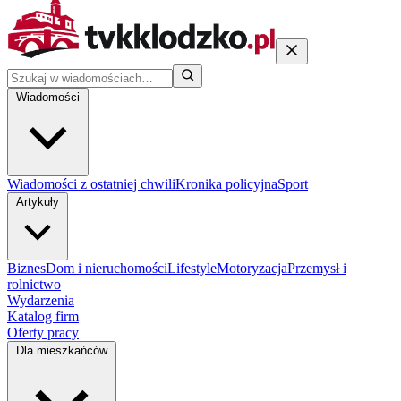
Wiadomości
Wiadomości z ostatniej chwili
Kronika policyjna
Sport
Artykuły
Biznes
Dom i nieruchomości
Lifestyle
Motoryzacja
Przemysł i
rolnictwo
Wydarzenia
Katalog firm
Oferty pracy
Dla mieszkańców