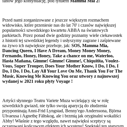
fanów jego kontynuację, pod tytułem
Mamma Mia 2!
Przed nami zorganizowane z jeszcze większym rozmachem
widowisko, które przeniesie nas do lat 70' i czasów największej
popularności szwedzkiego kwartetu ABBA na światowych
parkietach. Przez ponad dwie godziny poznamy wiele ciekawostek
z historii tej szwedzkiej legendy i usłyszymy zagrane i zaśpiewane
na żywo ich największe przeboje, jak:
SOS, Mamma Mia,
Dancing Queen, I Have A Dream, Money Money Money,
Fernando, Honey, Honey, Take a chance on me,
Waterloo,
Hasta Mañana, Gimme! Gimme! Gimme!, Chiquitita, Voulez-
Vous, Super Trouper, Does Your Mother Know,
I Do, I Do, I
Do, I Do, I Do, Lay All Your Love On Me, Thank You For The
Music,
Knowing Me Knowing You oraz utwory z najnowszej
wydanej w 2021 roku płyty Voyage !
Artyści słynnego Teatru Variete Muza wcielający się w rolę
szwedzkich gwiazd, nie tylko swoją aparycją do złudzenia
przypominają Anni-Frid Lyngstad, Benny'ego Anderssona, Björna
Ulvaeusa i Agnethę Fältskog, ale i brzmią jak oryginalni wokaliści
Abby! Właśnie z tego względu, nawet najwięksi sceptycy są
oczarowani końcowym efektem ich występu! Spektakl ten starszym