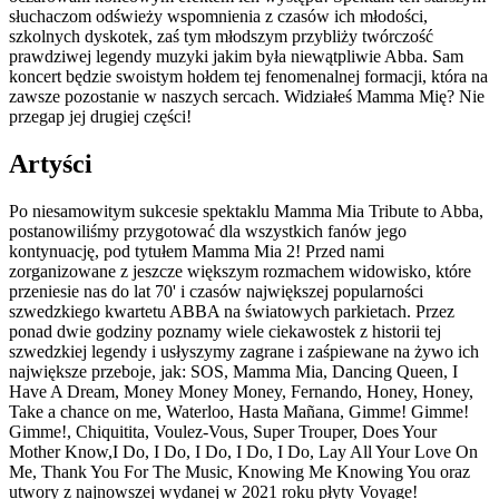
słuchaczom odświeży wspomnienia z czasów ich młodości,
szkolnych dyskotek, zaś tym młodszym przybliży twórczość
prawdziwej legendy muzyki jakim była niewątpliwie Abba. Sam
koncert będzie swoistym hołdem tej fenomenalnej formacji, która na
zawsze pozostanie w naszych sercach. Widziałeś Mamma Mię? Nie
przegap jej drugiej części!
Artyści
Po niesamowitym sukcesie spektaklu Mamma Mia Tribute to Abba,
postanowiliśmy przygotować dla wszystkich fanów jego
kontynuację, pod tytułem Mamma Mia 2! Przed nami
zorganizowane z jeszcze większym rozmachem widowisko, które
przeniesie nas do lat 70' i czasów największej popularności
szwedzkiego kwartetu ABBA na światowych parkietach. Przez
ponad dwie godziny poznamy wiele ciekawostek z historii tej
szwedzkiej legendy i usłyszymy zagrane i zaśpiewane na żywo ich
największe przeboje, jak: SOS, Mamma Mia, Dancing Queen, I
Have A Dream, Money Money Money, Fernando, Honey, Honey,
Take a chance on me, Waterloo, Hasta Mañana, Gimme! Gimme!
Gimme!, Chiquitita, Voulez-Vous, Super Trouper, Does Your
Mother Know,I Do, I Do, I Do, I Do, I Do, Lay All Your Love On
Me, Thank You For The Music, Knowing Me Knowing You oraz
utwory z najnowszej wydanej w 2021 roku płyty Voyage!