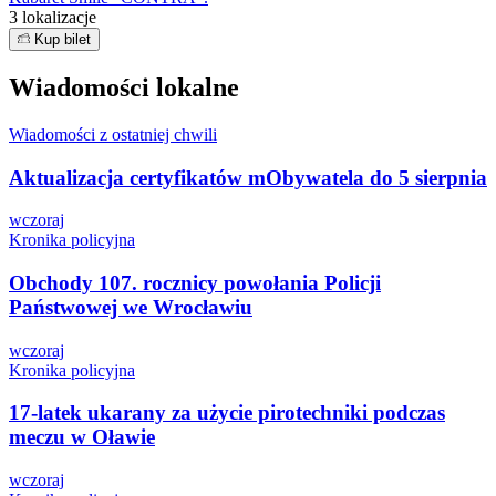
3 lokalizacje
Kup bilet
Wiadomości lokalne
Wiadomości z ostatniej chwili
Aktualizacja certyfikatów mObywatela do 5 sierpnia
wczoraj
Kronika policyjna
Obchody 107. rocznicy powołania Policji
Państwowej we Wrocławiu
wczoraj
Kronika policyjna
17-latek ukarany za użycie pirotechniki podczas
meczu w Oławie
wczoraj