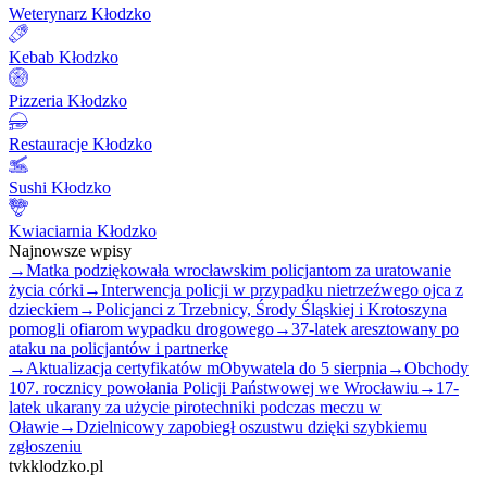
Weterynarz Kłodzko
Kebab Kłodzko
Pizzeria Kłodzko
Restauracje Kłodzko
Sushi Kłodzko
Kwiaciarnia Kłodzko
Najnowsze wpisy
→
Matka podziękowała wrocławskim policjantom za uratowanie
życia córki
→
Interwencja policji w przypadku nietrzeźwego ojca z
dzieckiem
→
Policjanci z Trzebnicy, Środy Śląskiej i Krotoszyna
pomogli ofiarom wypadku drogowego
→
37-latek aresztowany po
ataku na policjantów i partnerkę
→
Aktualizacja certyfikatów mObywatela do 5 sierpnia
→
Obchody
107. rocznicy powołania Policji Państwowej we Wrocławiu
→
17-
latek ukarany za użycie pirotechniki podczas meczu w
Oławie
→
Dzielnicowy zapobiegł oszustwu dzięki szybkiemu
zgłoszeniu
tvkklodzko.pl