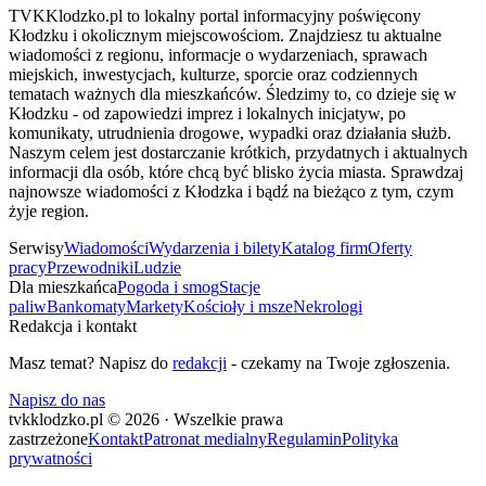
TVKKlodzko.pl to lokalny portal informacyjny poświęcony
Kłodzku i okolicznym miejscowościom. Znajdziesz tu aktualne
wiadomości z regionu, informacje o wydarzeniach, sprawach
miejskich, inwestycjach, kulturze, sporcie oraz codziennych
tematach ważnych dla mieszkańców. Śledzimy to, co dzieje się w
Kłodzku - od zapowiedzi imprez i lokalnych inicjatyw, po
komunikaty, utrudnienia drogowe, wypadki oraz działania służb.
Naszym celem jest dostarczanie krótkich, przydatnych i aktualnych
informacji dla osób, które chcą być blisko życia miasta. Sprawdzaj
najnowsze wiadomości z Kłodzka i bądź na bieżąco z tym, czym
żyje region.
Serwisy
Wiadomości
Wydarzenia i bilety
Katalog firm
Oferty
pracy
Przewodniki
Ludzie
Dla mieszkańca
Pogoda i smog
Stacje
paliw
Bankomaty
Markety
Kościoły i msze
Nekrologi
Redakcja i kontakt
Masz temat? Napisz do
redakcji
- czekamy na Twoje zgłoszenia.
Napisz do nas
tvkklodzko.pl © 2026 · Wszelkie prawa
zastrzeżone
Kontakt
Patronat medialny
Regulamin
Polityka
prywatności