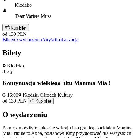
Kłodzko
Teatr Variete Muza
Kup bilet
od 130 PLN
Bilety
O wydarzeniu
Artyści
Lokalizacja
Bilety
Kłodzko
31
sty
Kontynuacja wielkiego hitu Mamma Mia !
16:00
Kłodzki Ośrodek Kultury
od 130 PLN
Kup bilet
O wydarzeniu
Po niesamowitym sukcesie w kraju i za granicą, spektaklu Mamma
Mia Tribute to Abba, postanowiliśmy przygotować dla wszystkich