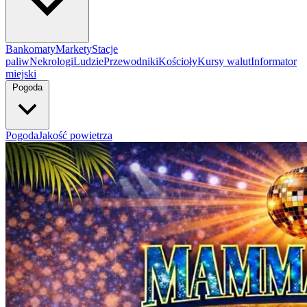
Bankomaty
Markety
Stacje
paliw
Nekrologi
Ludzie
Przewodniki
Kościoły
Kursy walut
Informator
miejski
Pogoda
Pogoda
Jakość powietrza