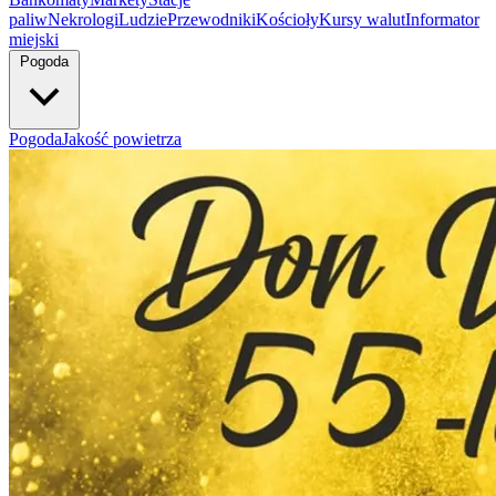
paliw
Nekrologi
Ludzie
Przewodniki
Kościoły
Kursy walut
Informator
miejski
Pogoda
Pogoda
Jakość powietrza