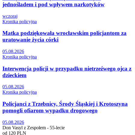
jednośladem i pod wpływem narkotyków
wczoraj
Kronika policyjna
Matka podziękowała wrocławskim policjantom za
uratowanie życia córki
05.08.2026
Kronika policyjna
Interwencja policji w przypadku nietrzeźwego ojca z
dzieckiem
05.08.2026
Kronika policyjna
Policjanci z Trzebnicy, Środy Śląskiej i Krotoszyna
pomogli ofiarom wypadku drogowego
05.08.2026
Don Vasyl z Zespołem - 55-lecie
od 120 PLN