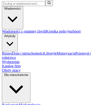
Wiadomości
Wiadomości z ostatniej chwili
Kronika policyjna
Sport
Artykuły
Biznes
Dom i nieruchomości
Lifestyle
Motoryzacja
Przemysł i
rolnictwo
Wydarzenia
Katalog firm
Oferty pracy
Dla mieszkańców
Bankomaty
Markety
Stacje