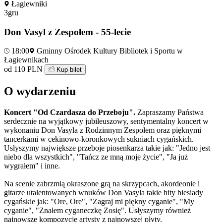
Łagiewniki
3
gru
Don Vasyl z Zespołem - 55-lecie
18:00
Gminny Ośrodek Kultury Bibliotek i Sportu w
Łagiewnikach
od 110 PLN
Kup bilet
O wydarzeniu
Koncert "Od Czardasza do Przeboju".
Zapraszamy Państwa
serdecznie na wyjątkowy jubileuszowy, sentymentalny koncert w
wykonaniu Don Vasyla z Rodzinnym Zespołem oraz pięknymi
tancerkami w cekinowo-koronkowych sukniach cygańskich.
Usłyszymy największe przeboje piosenkarza takie jak: "Jedno jest
niebo dla wszystkich", "Tańcz ze mną moje życie", "Ja już
wygrałem" i inne.
Na scenie zabrzmią okraszone grą na skrzypcach, akordeonie i
gitarze utalentowanych wnuków Don Vasyla takie hity biesiady
cygańskie jak: "Ore, Ore", "Zagraj mi piękny cyganie", "My
cyganie", "Znałem cyganeczkę Zosię". Usłyszymy również
najnowsze kompozycje artysty z najnowszej płyty.