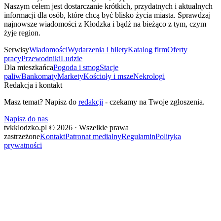
Naszym celem jest dostarczanie krótkich, przydatnych i aktualnych
informacji dla osób, które chcą być blisko życia miasta. Sprawdzaj
najnowsze wiadomości z Kłodzka i bądź na bieżąco z tym, czym
żyje region.
Serwisy
Wiadomości
Wydarzenia i bilety
Katalog firm
Oferty
pracy
Przewodniki
Ludzie
Dla mieszkańca
Pogoda i smog
Stacje
paliw
Bankomaty
Markety
Kościoły i msze
Nekrologi
Redakcja i kontakt
Masz temat? Napisz do
redakcji
- czekamy na Twoje zgłoszenia.
Napisz do nas
tvkklodzko.pl © 2026 · Wszelkie prawa
zastrzeżone
Kontakt
Patronat medialny
Regulamin
Polityka
prywatności