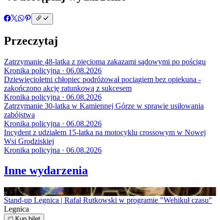
Przeczytaj
Zatrzymanie 48-latka z pięcioma zakazami sądowymi po pościgu
Kronika policyjna · 06.08.2026
Dziewięcioletni chłopiec podróżował pociągiem bez opiekuna -
zakończono akcję ratunkową z sukcesem
Kronika policyjna · 06.08.2026
Zatrzymanie 30-latka w Kamiennej Górze w sprawie usiłowania
zabójstwa
Kronika policyjna · 06.08.2026
Incydent z udziałem 15-latka na motocyklu crossowym w Nowej
Wsi Grodziskiej
Kronika policyjna · 06.08.2026
Inne wydarzenia
20
LIS
Stand-up Legnica | Rafał Rutkowski w programie "Wehikuł czasu"
Legnica
Kup bilet