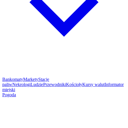
Bankomaty
Markety
Stacje
paliw
Nekrologi
Ludzie
Przewodniki
Kościoły
Kursy walut
Informator
miejski
Pogoda