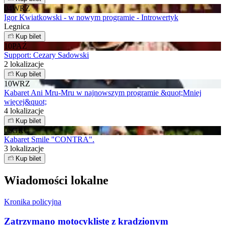
04
WRZ
Igor Kwiatkowski - w nowym programie - Introwertyk
Legnica
Kup bilet
10
PAŹ
Support: Cezary Sadowski
2 lokalizacje
Kup bilet
10
WRZ
Kabaret Ani Mru-Mru w najnowszym programie &quot;Mniej
więcej&quot;
4 lokalizacje
Kup bilet
06
GRU
Kabaret Smile "CONTRA".
3 lokalizacje
Kup bilet
Wiadomości lokalne
Kronika policyjna
Zatrzymano motocyklistę z kradzionym