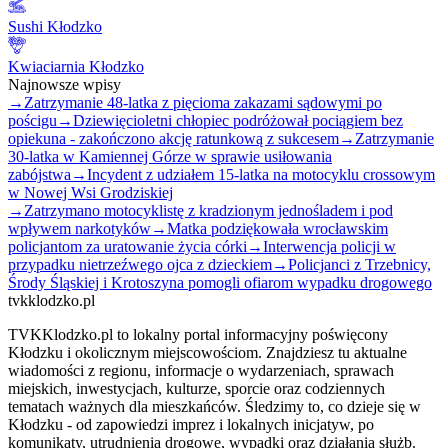
Sushi Kłodzko
Kwiaciarnia Kłodzko
Najnowsze wpisy
→
Zatrzymanie 48-latka z pięcioma zakazami sądowymi po
pościgu
→
Dziewięcioletni chłopiec podróżował pociągiem bez
opiekuna - zakończono akcję ratunkową z sukcesem
→
Zatrzymanie
30-latka w Kamiennej Górze w sprawie usiłowania
zabójstwa
→
Incydent z udziałem 15-latka na motocyklu crossowym
w Nowej Wsi Grodziskiej
→
Zatrzymano motocyklistę z kradzionym jednośladem i pod
wpływem narkotyków
→
Matka podziękowała wrocławskim
policjantom za uratowanie życia córki
→
Interwencja policji w
przypadku nietrzeźwego ojca z dzieckiem
→
Policjanci z Trzebnicy,
Środy Śląskiej i Krotoszyna pomogli ofiarom wypadku drogowego
tvkklodzko.pl
TVKKlodzko.pl to lokalny portal informacyjny poświęcony
Kłodzku i okolicznym miejscowościom. Znajdziesz tu aktualne
wiadomości z regionu, informacje o wydarzeniach, sprawach
miejskich, inwestycjach, kulturze, sporcie oraz codziennych
tematach ważnych dla mieszkańców. Śledzimy to, co dzieje się w
Kłodzku - od zapowiedzi imprez i lokalnych inicjatyw, po
komunikaty, utrudnienia drogowe, wypadki oraz działania służb.