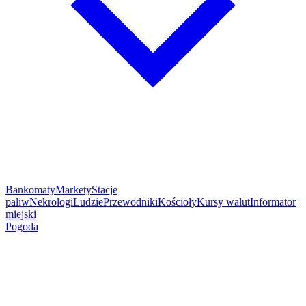
Bankomaty
Markety
Stacje
paliw
Nekrologi
Ludzie
Przewodniki
Kościoły
Kursy walut
Informator
miejski
Pogoda