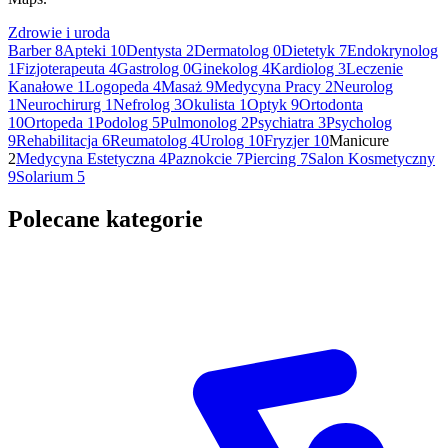
Zdrowie i uroda
Barber
8
Apteki
10
Dentysta
2
Dermatolog
0
Dietetyk
7
Endokrynolog
1
Fizjoterapeuta
4
Gastrolog
0
Ginekolog
4
Kardiolog
3
Leczenie
Kanałowe
1
Logopeda
4
Masaż
9
Medycyna Pracy
2
Neurolog
1
Neurochirurg
1
Nefrolog
3
Okulista
1
Optyk
9
Ortodonta
10
Ortopeda
1
Podolog
5
Pulmonolog
2
Psychiatra
3
Psycholog
9
Rehabilitacja
6
Reumatolog
4
Urolog
10
Fryzjer
10
Manicure
2
Medycyna Estetyczna
4
Paznokcie
7
Piercing
7
Salon Kosmetyczny
9
Solarium
5
Polecane kategorie