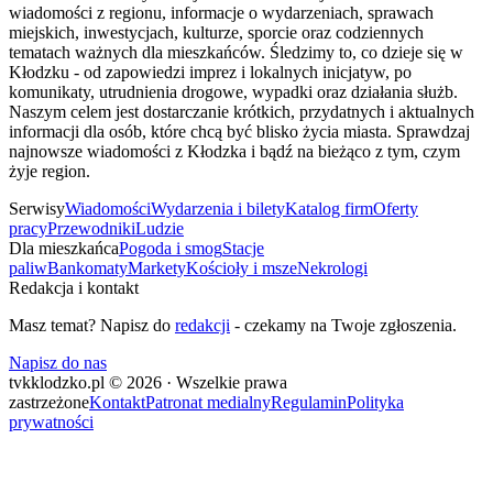
wiadomości z regionu, informacje o wydarzeniach, sprawach
miejskich, inwestycjach, kulturze, sporcie oraz codziennych
tematach ważnych dla mieszkańców. Śledzimy to, co dzieje się w
Kłodzku - od zapowiedzi imprez i lokalnych inicjatyw, po
komunikaty, utrudnienia drogowe, wypadki oraz działania służb.
Naszym celem jest dostarczanie krótkich, przydatnych i aktualnych
informacji dla osób, które chcą być blisko życia miasta. Sprawdzaj
najnowsze wiadomości z Kłodzka i bądź na bieżąco z tym, czym
żyje region.
Serwisy
Wiadomości
Wydarzenia i bilety
Katalog firm
Oferty
pracy
Przewodniki
Ludzie
Dla mieszkańca
Pogoda i smog
Stacje
paliw
Bankomaty
Markety
Kościoły i msze
Nekrologi
Redakcja i kontakt
Masz temat? Napisz do
redakcji
- czekamy na Twoje zgłoszenia.
Napisz do nas
tvkklodzko.pl © 2026 · Wszelkie prawa
zastrzeżone
Kontakt
Patronat medialny
Regulamin
Polityka
prywatności