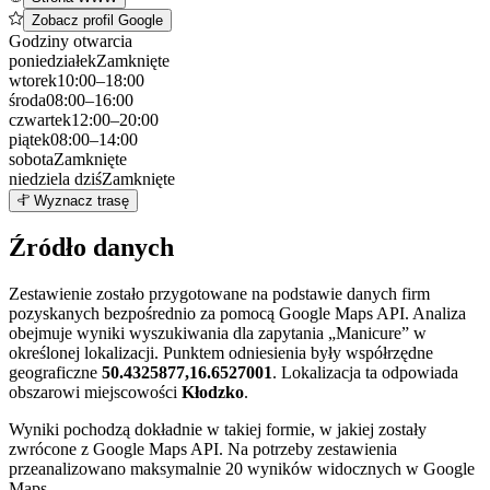
Zobacz profil Google
Godziny otwarcia
poniedziałek
Zamknięte
wtorek
10:00–18:00
środa
08:00–16:00
czwartek
12:00–20:00
piątek
08:00–14:00
sobota
Zamknięte
niedziela
dziś
Zamknięte
Leaflet
|
©
OpenStreetMap
2
Wyznacz trasę
+
Źródło danych
−
Zestawienie zostało przygotowane na podstawie danych firm
pozyskanych bezpośrednio za pomocą Google Maps API. Analiza
obejmuje wyniki wyszukiwania dla zapytania „Manicure” w
określonej lokalizacji. Punktem odniesienia były współrzędne
geograficzne
50.4325877,16.6527001
. Lokalizacja ta odpowiada
obszarowi miejscowości
Kłodzko
.
Wyniki pochodzą dokładnie w takiej formie, w jakiej zostały
zwrócone z Google Maps API. Na potrzeby zestawienia
przeanalizowano maksymalnie 20 wyników widocznych w Google
Maps.