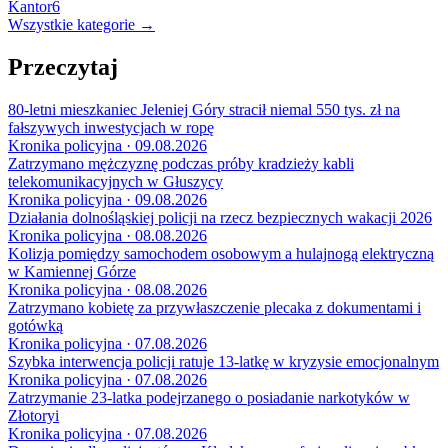
Kantor
6
Wszystkie kategorie →
Przeczytaj
80-letni mieszkaniec Jeleniej Góry stracił niemal 550 tys. zł na
fałszywych inwestycjach w ropę
Kronika policyjna · 09.08.2026
Zatrzymano mężczyznę podczas próby kradzieży kabli
telekomunikacyjnych w Głuszycy
Kronika policyjna · 09.08.2026
Działania dolnośląskiej policji na rzecz bezpiecznych wakacji 2026
Kronika policyjna · 08.08.2026
Kolizja pomiędzy samochodem osobowym a hulajnogą elektryczną
w Kamiennej Górze
Kronika policyjna · 08.08.2026
Zatrzymano kobietę za przywłaszczenie plecaka z dokumentami i
gotówką
Kronika policyjna · 07.08.2026
Szybka interwencja policji ratuje 13-latkę w kryzysie emocjonalnym
Kronika policyjna · 07.08.2026
Zatrzymanie 23-latka podejrzanego o posiadanie narkotyków w
Złotoryi
Kronika policyjna · 07.08.2026