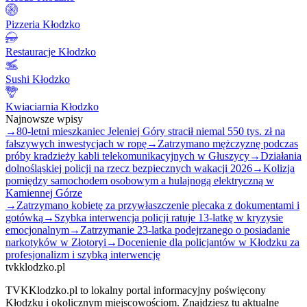
Pizzeria Kłodzko
Restauracje Kłodzko
Sushi Kłodzko
Kwiaciarnia Kłodzko
Najnowsze wpisy
→
80-letni mieszkaniec Jeleniej Góry stracił niemal 550 tys. zł na
fałszywych inwestycjach w ropę
→
Zatrzymano mężczyznę podczas
próby kradzieży kabli telekomunikacyjnych w Głuszycy
→
Działania
dolnośląskiej policji na rzecz bezpiecznych wakacji 2026
→
Kolizja
pomiędzy samochodem osobowym a hulajnogą elektryczną w
Kamiennej Górze
→
Zatrzymano kobietę za przywłaszczenie plecaka z dokumentami i
gotówką
→
Szybka interwencja policji ratuje 13-latkę w kryzysie
emocjonalnym
→
Zatrzymanie 23-latka podejrzanego o posiadanie
narkotyków w Złotoryi
→
Docenienie dla policjantów w Kłodzku za
profesjonalizm i szybką interwencję
tvkklodzko.pl
TVKKlodzko.pl to lokalny portal informacyjny poświęcony
Kłodzku i okolicznym miejscowościom. Znajdziesz tu aktualne