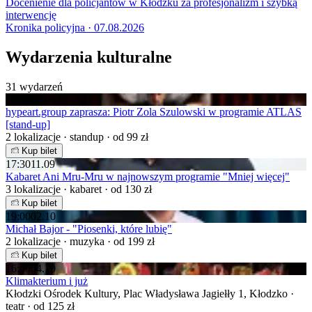
Docenienie dla policjantów w Kłodzku za profesjonalizm i szybką
interwencję
Kronika policyjna · 07.08.2026
Wydarzenia kulturalne
31 wydarzeń
19:00
07.09
hypeart.group zaprasza: Piotr Zola Szulowski w programie ATLAS
[stand-up]
2 lokalizacje · standup · od 99 zł
Kup bilet
17:30
11.09
Kabaret Ani Mru-Mru w najnowszym programie "Mniej więcej"
3 lokalizacje · kabaret · od 130 zł
Kup bilet
19:00
02.10
Michał Bajor - "Piosenki, które lubię"
2 lokalizacje · muzyka · od 199 zł
Kup bilet
16:00
04.10
Klimakterium i już
Kłodzki Ośrodek Kultury, Plac Władysława Jagiełły 1, Kłodzko ·
teatr · od 125 zł