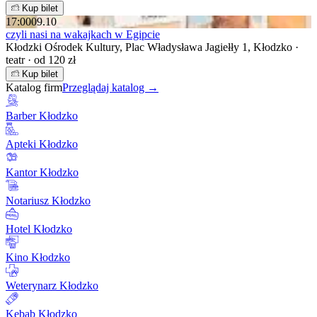
Kup bilet
17:00
09.10
czyli nasi na wakajkach w Egipcie
Kłodzki Ośrodek Kultury, Plac Władysława Jagiełły 1, Kłodzko ·
teatr · od 120 zł
Kup bilet
Katalog firm
Przeglądaj katalog →
Barber Kłodzko
Apteki Kłodzko
Kantor Kłodzko
Notariusz Kłodzko
Hotel Kłodzko
Kino Kłodzko
Weterynarz Kłodzko
Kebab Kłodzko