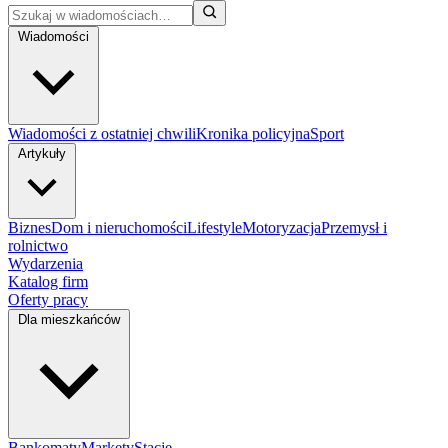
Wiadomości
Wiadomości z ostatniej chwili
Kronika policyjna
Sport
Artykuły
Biznes
Dom i nieruchomości
Lifestyle
Motoryzacja
Przemysł i
rolnictwo
Wydarzenia
Katalog firm
Oferty pracy
Dla mieszkańców
Bankomaty
Markety
Stacje