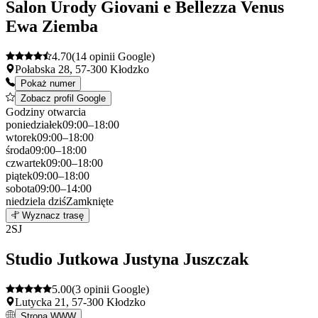
Salon Urody Giovani e Bellezza Venus
Ewa Ziemba
4.70
(14 opinii Google)
Połabska 28, 57-300 Kłodzko
Pokaż numer
Zobacz profil Google
Godziny otwarcia
poniedziałek
09:00–18:00
wtorek
09:00–18:00
środa
09:00–18:00
czwartek
09:00–18:00
piątek
09:00–18:00
sobota
09:00–14:00
niedziela
dziś
Zamknięte
Leaflet
|
©
OpenStreetMap
1
Wyznacz trasę
+
2
SJ
−
Studio Jutkowa Justyna Juszczak
5.00
(3 opinii Google)
Lutycka 21, 57-300 Kłodzko
Strona WWW