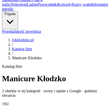
paliw
Nekrologi
Ludzie
Przewodniki
Kościoły
Kursy walut
Informator
miejski
Pogoda
Pogoda
Jakość powietrza
tvkklodzko.pl
/
Katalog firm
/
Manicure Kłodzko
Katalog firm
Manicure Kłodzko
2 obiekty w tej kategorii · oceny i opinie z Google · godziny
otwarcia
1
SU