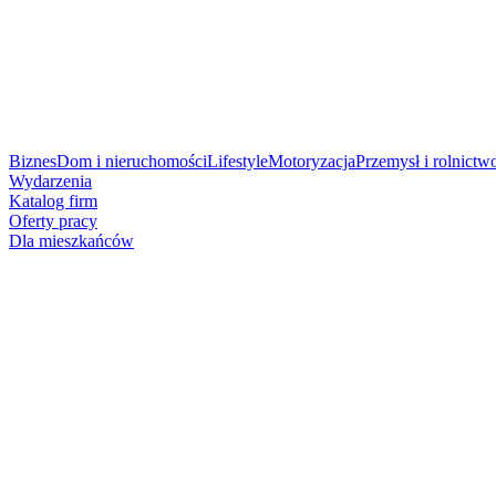
Biznes
Dom i nieruchomości
Lifestyle
Motoryzacja
Przemysł i rolnictw
Wydarzenia
Katalog firm
Oferty pracy
Dla mieszkańców